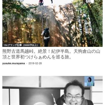
13cグランデ記事（3000字以上）
熊野古道馬越峠。絶景！紀伊半島。天狗倉山の山
頂と世界初つけらぁめんを巡る旅。
2018-02-28
yusuke.murayama
-