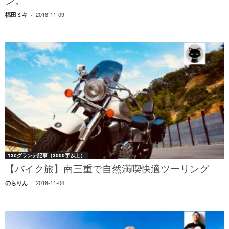
ン。
2018-11-09
福田ミキ
-
13cグランデ記事（3000字以上）
【バイク旅】南三重で自然満喫快適ツーリング
2018-11-04
のらりん
-