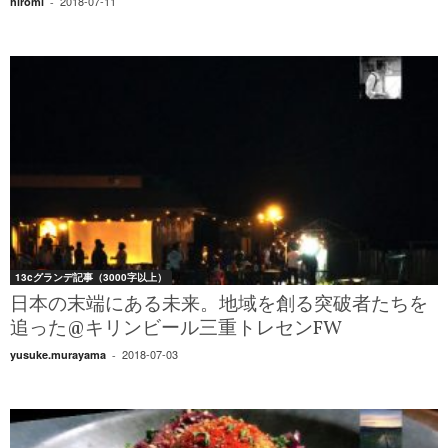
2018-07-11
hiromi
-
13cグランデ記事（3000字以上）
日本の末端にある未来。地域を創る突破者たちを
追った@キリンビール三重トレセンFW
2018-07-03
yusuke.murayama
-