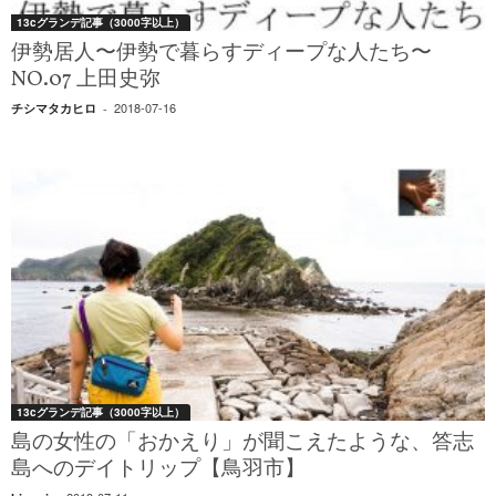
13cグランデ記事（3000字以上）
伊勢居人〜伊勢で暮らすディープな人たち〜
NO.07 上田史弥
2018-07-16
チシマタカヒロ
-
13cグランデ記事（3000字以上）
島の女性の「おかえり」が聞こえたような、答志
島へのデイトリップ【鳥羽市】