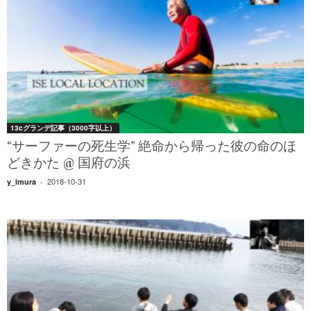
13cグランデ記事（3000字以上）
“サーファーの死生学” 絶命から帰った彼の命のほ
どきかた @ 国府の浜
2018-10-31
y_imura
-