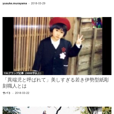
2018-03-29
yusuke.murayama
-
13cグランデ記事（3000字以上）
「異端児と呼ばれて」美しすぎる若き伊勢型紙彫
刻職人とは
2018-03-22
サバト
-