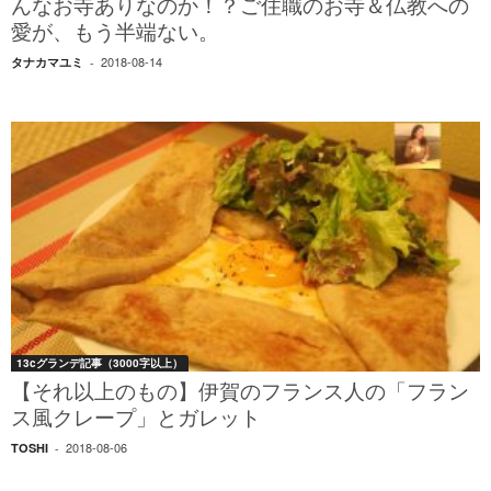
んなお寺ありなのか！？ご住職のお寺＆仏教への
愛が、もう半端ない。
2018-08-14
タナカマユミ
-
13cグランデ記事（3000字以上）
【それ以上のもの】伊賀のフランス人の「フラン
ス風クレープ」とガレット
2018-08-06
TOSHI
-