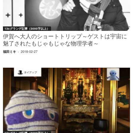
13cグランデ記事（3000字以上）
伊賀へ大人のショートトリップ～ゲストは宇宙に
魅了されたもじゃもじゃな物理学者～
2018-02-27
福田ミキ
-