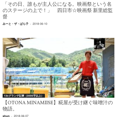
「その日、誰もが主人公になる。映画祭という名
のステージの上で！」 四日市☆映画祭 新里総監
督
2018-06-10
みーと・ザ・ぱら子
-
13cグランデ記事（3000字以上）
【OTONA MINAMIISE】糀屋が受け継ぐ味噌汁の
物語。
2018-06-07
shun
-