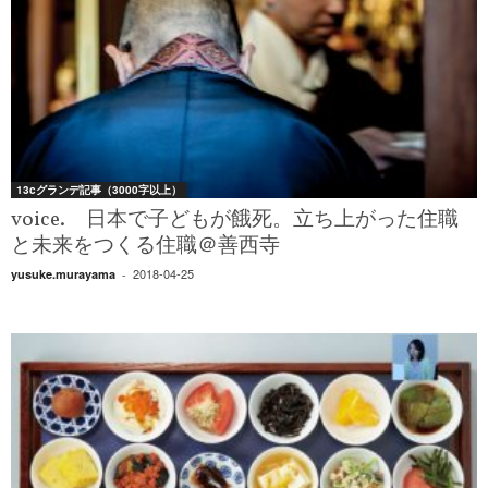
13cグランデ記事（3000字以上）
voice. 日本で子どもが餓死。立ち上がった住職
と未来をつくる住職＠善西寺
2018-04-25
yusuke.murayama
-