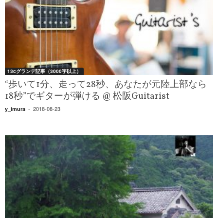
13cグランデ記事（3000字以上）
“歩いて1分、走って28秒、あなたが元陸上部なら
18秒”でギターが弾ける @ 松阪Guitarist
2018-08-23
y_imura
-