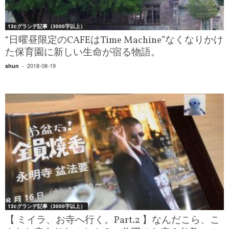
13cグランデ記事（3000字以上）
“日曜昼限定のCAFEはTime Machine”なくなりかけ
た保育園に新しい生命が宿る物語。
2018-08-19
shun
-
13cグランデ記事（3000字以上）
【 ミイラ、お寺へ行く。Part.2 】なんだこら、こ