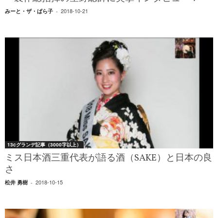
2018-10-21
みーと・ザ・ぱら子
-
13cグランデ記事（3000字以上）
ミス日本酒三重代表が語る酒（SAKE）と日本の良
さ
2018-10-15
松井 勇樹
-