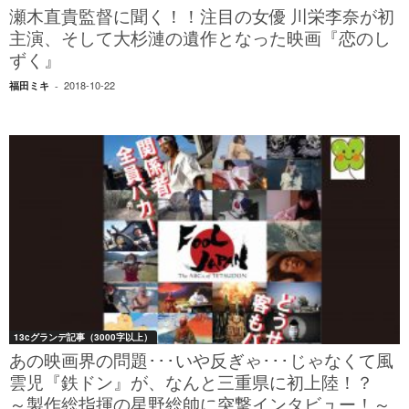
瀬木直貴監督に聞く！！注目の女優 川栄李奈が初
主演、そして大杉漣の遺作となった映画『恋のし
ずく』
2018-10-22
福田ミキ
-
13cグランデ記事（3000字以上）
あの映画界の問題･･･いや反ぎゃ･･･じゃなくて風
雲児『鉄ドン』が、なんと三重県に初上陸！？
～製作総指揮の星野総帥に突撃インタビュー！～