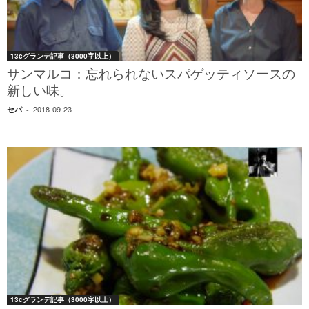
13cグランデ記事（3000字以上）
サンマルコ：忘れられないスパゲッティソースの
新しい味。
2018-09-23
セパ
-
13cグランデ記事（3000字以上）