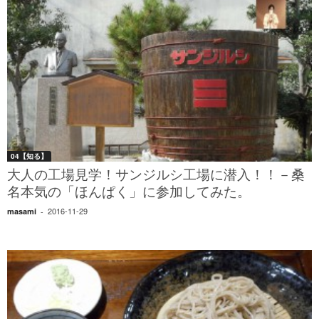
04【知る】
大人の工場見学！サンジルシ工場に潜入！！－桑
名本気の「ほんぱく」に参加してみた。
2016-11-29
masami
-