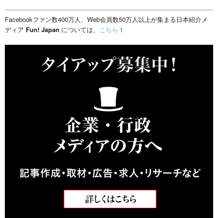
Facebookファン数400万人、Web会員数50万人以上が集まる日本紹介メ
ディア
Fun! Japan
については、
こちら
！