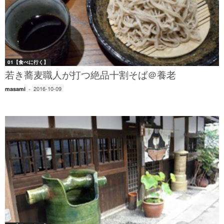
01【食べに行く】
若き蕎麦職人が打つ絶品十割そば＠養老
2016-10-09
masami
-