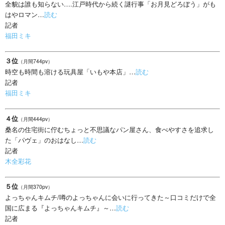
全貌は誰も知らない….江戸時代から続く謎行事「お月見どろぼう」がも
はやロマン…
読む
記者
福田ミキ
３位
（月間744pv）
時空も時間も溶ける玩具屋「いもや本店」…
読む
記者
福田ミキ
４位
（月間444pv）
桑名の住宅街に佇むちょっと不思議なパン屋さん、食べやすさを追求し
た「パヴェ」のおはなし…
読む
記者
木全彩花
５位
（月間370pv）
よっちゃんキムチ/噂のよっちゃんに会いに行ってきた～口コミだけで全
国に広まる『よっちゃんキムチ』～…
読む
記者