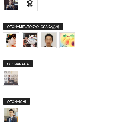
OTONAMIE×TOKYO×OSAKA記者
OTONANARA
OTONAICHI