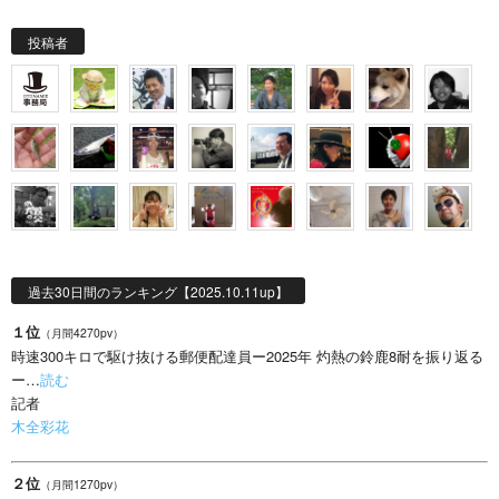
投稿者
過去30日間のランキング【2025.10.11up】
１位
（月間4270pv）
時速300キロで駆け抜ける郵便配達員ー2025年 灼熱の鈴鹿8耐を振り返る
ー…
読む
記者
木全彩花
２位
（月間1270pv）