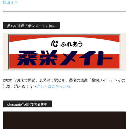
福田ミキ
桑名の遺産「桑栄メイト」特集
2020年7月末で閉鎖。哀愁漂う駅ビル、桑名の遺産「桑栄メイト」〜その
記憶、消えぬよう〜
詳しくはこちらから。
otonamieYo!参加者募集中