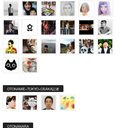
OTONAMIE×TOKYO×OSAKA記者
OTONANARA