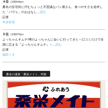
４位
（月間444pv）
桑名の住宅街に佇むちょっと不思議なパン屋さん、食べやすさを追求し
た「パヴェ」のおはなし…
読む
記者
木全彩花
５位
（月間370pv）
よっちゃんキムチ/噂のよっちゃんに会いに行ってきた～口コミだけで全
国に広まる『よっちゃんキムチ』～…
読む
記者
福田ミキ
桑名の遺産「桑栄メイト」特集