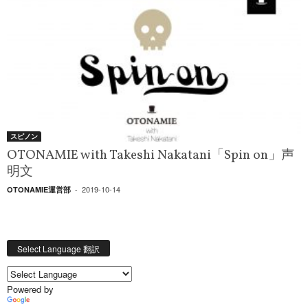
スピノン
OTONAMIE with Takeshi Nakatani「Spin on」声
明文
2019-10-14
OTONAMIE運営部
-
Select Language 翻訳
Powered by