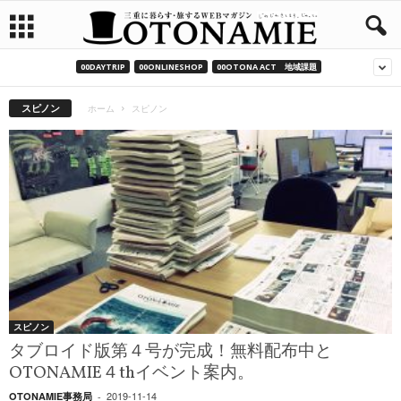
00DAYTRIP
00ONLINESHOP
00OTONA ACT 地域課題
スピノン
ホーム
スピノン
スピノン
タブロイド版第４号が完成！無料配布中と
OTONAMIE４thイベント案内。
2019-11-14
OTONAMIE事務局
-