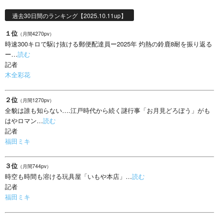
過去30日間のランキング【2025.10.11up】
１位
（月間4270pv）
時速300キロで駆け抜ける郵便配達員ー2025年 灼熱の鈴鹿8耐を振り返る
ー…
読む
記者
木全彩花
２位
（月間1270pv）
全貌は誰も知らない….江戸時代から続く謎行事「お月見どろぼう」がも
はやロマン…
読む
記者
福田ミキ
３位
（月間744pv）
時空も時間も溶ける玩具屋「いもや本店」…
読む
記者
福田ミキ