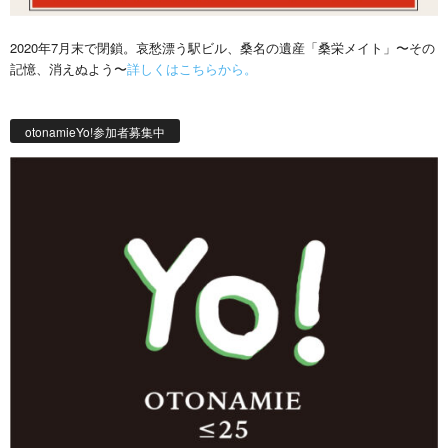
2020年7月末で閉鎖。哀愁漂う駅ビル、桑名の遺産「桑栄メイト」〜その
記憶、消えぬよう〜
詳しくはこちらから。
otonamieYo!参加者募集中