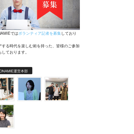
NAMIEでは
ボランティア記者を募集
しており
。
アする時代を楽しむ術を持った、皆様のご参加
ちしております。
ONAMIE運営本部