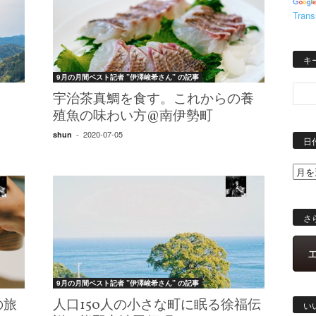
Trans
キ
9月の月間ベスト記者 ”伊澤峻希さん” の記事
宇治茶真鯛を食す。これからの養
殖魚の味わい方@南伊勢町
2020-07-05
shun
-
日
さ
9月の月間ベスト記者 ”伊澤峻希さん” の記事
の旅
人口150人の小さな町に眠る徐福伝
い