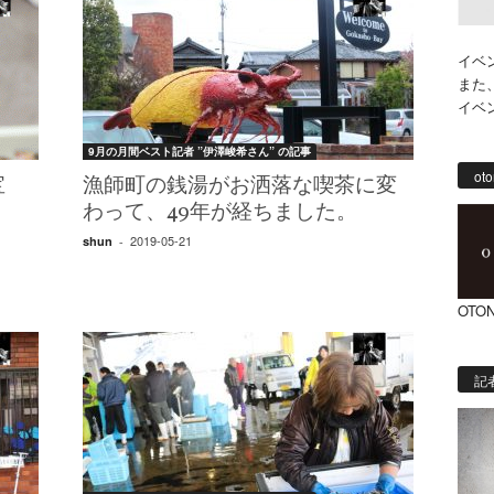
イベ
また
イベ
9月の月間ベスト記者 ”伊澤峻希さん” の記事
oto
宝
漁師町の銭湯がお洒落な喫茶に変
物
わって、49年が経ちました。
2019-05-21
shun
-
OTON
記