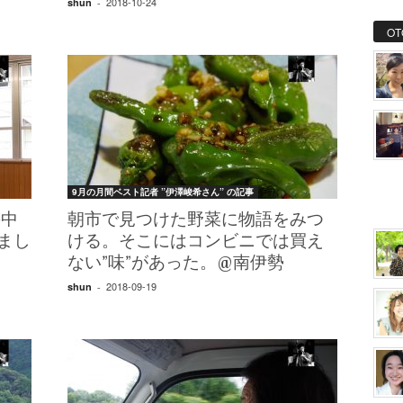
2018-10-24
shun
-
OT
9月の月間ベスト記者 ”伊澤峻希さん” の記事
の中
朝市で見つけた野菜に物語をみつ
まし
ける。そこにはコンビニでは買え
ない”味”があった。@南伊勢
2018-09-19
shun
-