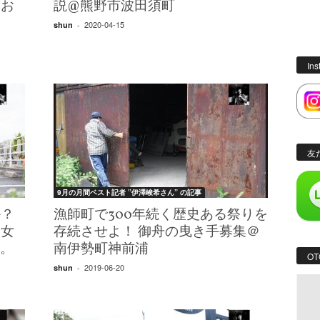
るお
説@熊野市波田須町
2020-04-15
shun
-
In
友
9月の月間ベスト記者 ”伊澤峻希さん” の記事
か？
漁師町で300年続く歴史ある祭りを
た女
存続させよ！ 御舟の曳き手募集＠
年。
南伊勢町神前浦
OT
2019-06-20
shun
-