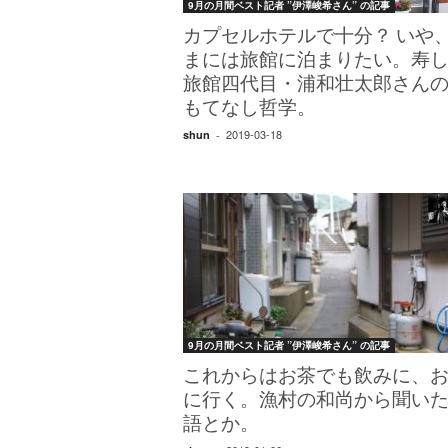
9月の月間ベスト記者 ”伊澤峻希さん” の記事
カプセルホテルで十分？ いや
まには旅館に泊まりたい。寿
旅館四代目・浦和壮太郎さん
もてなし哲学。
2019-03-18
shun
-
9月の月間ベスト記者 ”伊澤峻希さん” の記事
これからはお茶でも飲みに、
に行く。漁村の和尚から聞い
語とか。