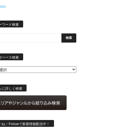
late
ーワード検索
日
付
付ベース検索
ベ
ー
ス
検
索
らに詳しく検索
いね！Followで新着情報配信中！