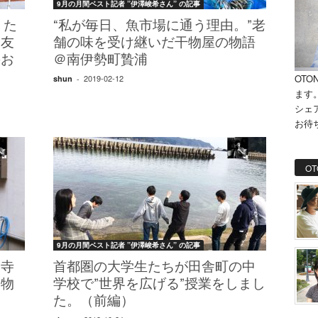
9月の月間ベスト記者 ”伊澤峻希さん” の記事
、た
“私が毎日、魚市場に通う理由。”老
し友
舗の味を受け継いだ干物屋の物語
のお
＠南伊勢町贄浦
OTO
2019-02-12
shun
-
ます
シェ
お待
OT
9月の月間ベスト記者 ”伊澤峻希さん” の記事
お寺
首都圏の大学生たちが田舎町の中
た物
学校で”世界を広げる”授業をしまし
た。（前編）