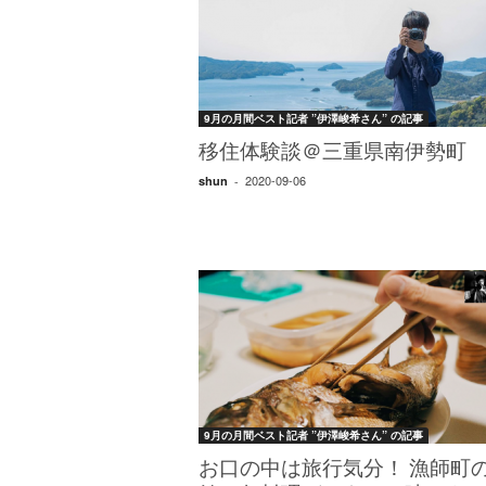
W
E
B
マ
ガ
9月の月間ベスト記者 ”伊澤峻希さん” の記事
ジ
ン
移住体験談＠三重県南伊勢町
-
2020-09-06
shun
-
O
T
O
N
A
M
I
E
（
オ
ト
9月の月間ベスト記者 ”伊澤峻希さん” の記事
ナ
ミ
お口の中は旅行気分！ 漁師町