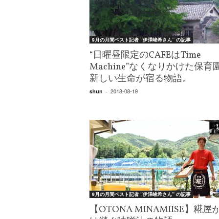
9月の月間ベスト記者 ”伊澤峻希さん” の記事
“日曜昼限定のCAFEはTime
Machine”なくなりかけた保育
新しい生命が宿る物語。
2018-08-19
shun
-
9月の月間ベスト記者 ”伊澤峻希さん” の記事
【OTONA MINAMIISE】糀屋