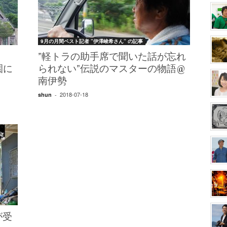
9月の月間ベスト記者 ”伊澤峻希さん” の記事
”軽トラの助手席で聞いた話が忘れ
園に
られない”伝説のマスターの物語@
南伊勢
2018-07-18
shun
-
が受