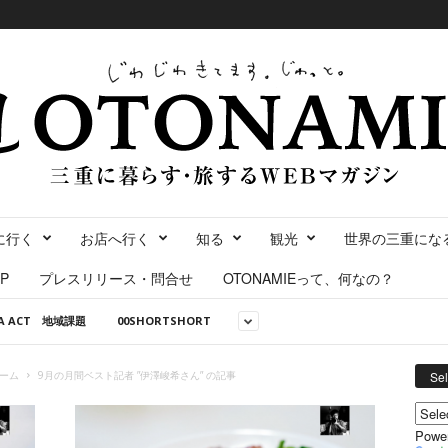
に行く
お店へ行く
知る
観光
世界の三重にな
P
プレスリリース・問合せ
OTONAMIEって、何なの？
NA ACT 地域課題
00SHORTSHORT
ーム
9月の月間ベスト記者 ”伊澤峻希さん” の記事
Se
Powe