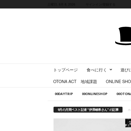
土曜日, 8月 8, 2026
サインイン/登録する
三
トップページ
食べに行く
遊び
重
県
OTONA ACT 地域課題
ONLINE SHO
に
暮
00DAYTRIP
00ONLINESHOP
00OTO
ら
す
・
9月の月間ベスト記者 ”伊澤峻希さん” の記事
ホ
旅
す
る