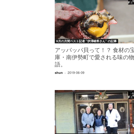
9月の月間ベスト記者 ”伊澤峻希さん” の記事
アッパッパ貝って！？ 食材の
庫・南伊勢町で愛される味の
語。
2019-06-09
shun
-