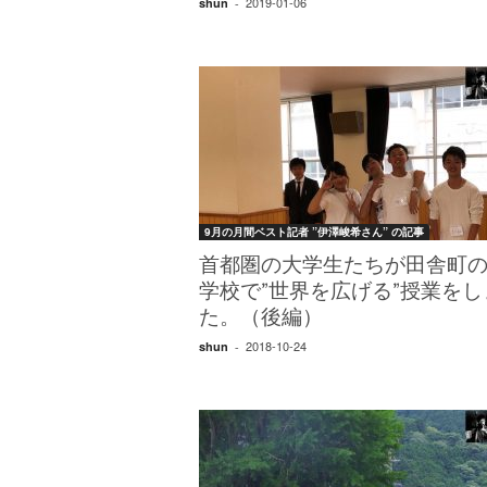
2019-01-06
shun
-
9月の月間ベスト記者 ”伊澤峻希さん” の記事
首都圏の大学生たちが田舎町
学校で”世界を広げる”授業をし
た。（後編）
2018-10-24
shun
-