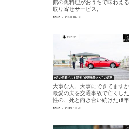
エ
館の魚料理がおうちで味わえ
）
取り寄せサービス。
2020-04-30
shun
-
9月の月間ベスト記者 ”伊澤峻希さん” の記事
大事な人、大事にできてます
最愛の夫を交通事故で亡くし
性の、死と向き合い続けた18
2019-10-28
shun
-