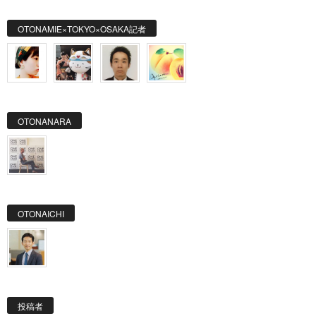
OTONAMIE×TOKYO×OSAKA記者
OTONANARA
OTONAICHI
投稿者