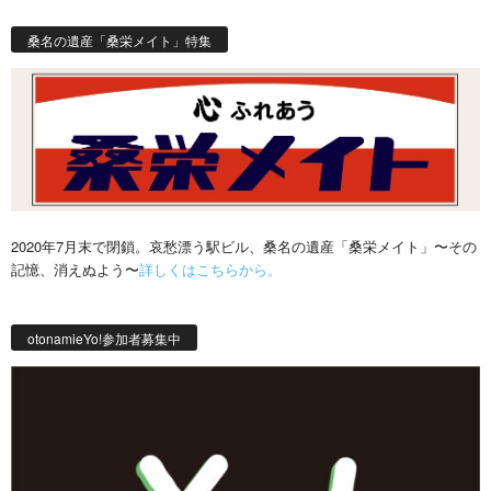
桑名の遺産「桑栄メイト」特集
2020年7月末で閉鎖。哀愁漂う駅ビル、桑名の遺産「桑栄メイト」〜その
記憶、消えぬよう〜
詳しくはこちらから。
otonamieYo!参加者募集中