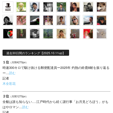
過去30日間のランキング【2025.10.11up】
１位
（月間4270pv）
時速300キロで駆け抜ける郵便配達員ー2025年 灼熱の鈴鹿8耐を振り返る
ー…
読む
記者
木全彩花
２位
（月間1270pv）
全貌は誰も知らない….江戸時代から続く謎行事「お月見どろぼう」がも
はやロマン…
読む
記者