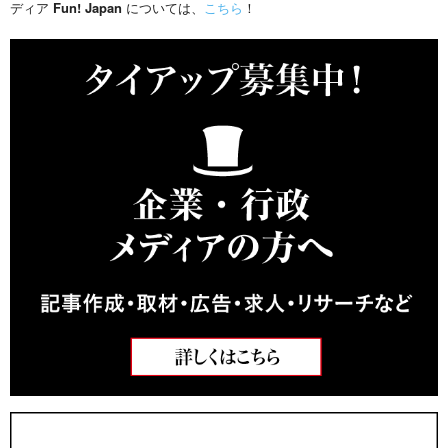
ディア
Fun! Japan
については、
こちら
！