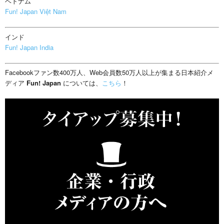
ベトナム
Fun! Japan Việt Nam
インド
Fun! Japan India
Facebookファン数400万人、Web会員数50万人以上が集まる日本紹介メ
ディア
Fun! Japan
については、
こちら
！