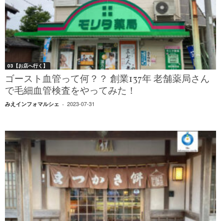
03【お店へ行く】
ゴースト血管って何？？ 創業137年 老舗薬局さん
で毛細血管検査をやってみた！
2023-07-31
みえインフォマルシェ
-