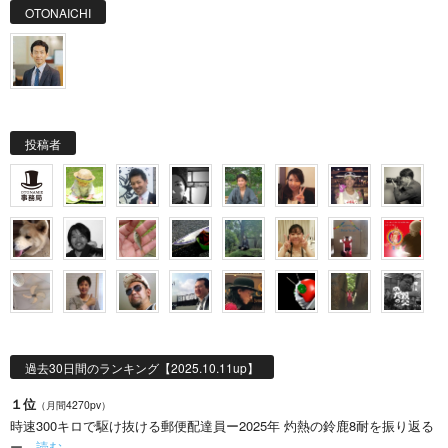
OTONAICHI
投稿者
過去30日間のランキング【2025.10.11up】
１位
（月間4270pv）
時速300キロで駆け抜ける郵便配達員ー2025年 灼熱の鈴鹿8耐を振り返る
ー…
読む