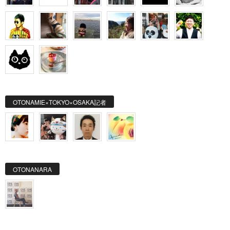
OTONAMIE×TOKYO×OSAKA記者
OTONANARA