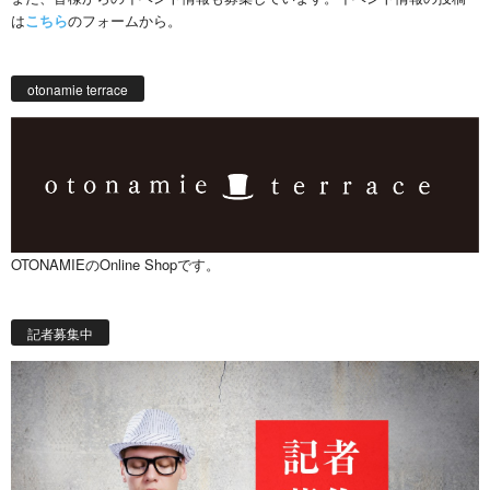
は
こちら
のフォームから。
otonamie terrace
OTONAMIEのOnline Shopです。
記者募集中