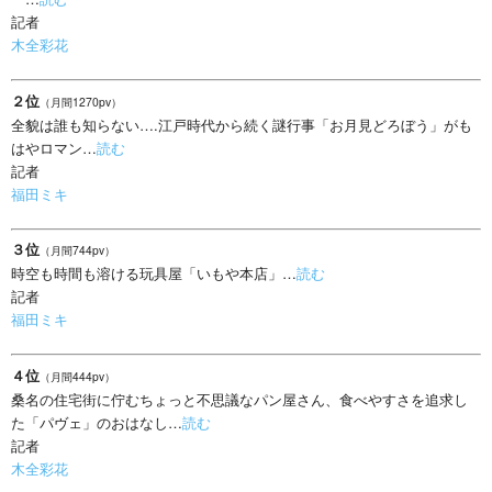
記者
木全彩花
２位
（月間1270pv）
全貌は誰も知らない….江戸時代から続く謎行事「お月見どろぼう」がも
はやロマン…
読む
記者
福田ミキ
３位
（月間744pv）
時空も時間も溶ける玩具屋「いもや本店」…
読む
記者
福田ミキ
４位
（月間444pv）
桑名の住宅街に佇むちょっと不思議なパン屋さん、食べやすさを追求し
た「パヴェ」のおはなし…
読む
記者
木全彩花