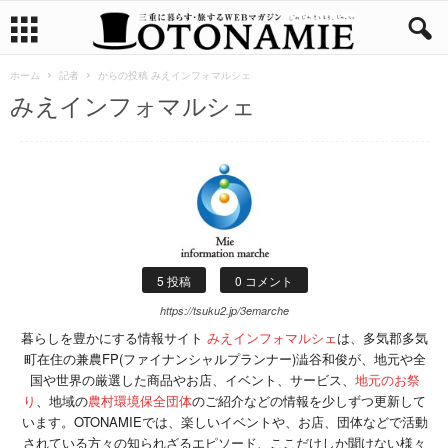
ホーム
記者
からの投稿 みえインフォマルシェ
みえインフォマルシェ
5 投稿
0 コメント
https://tsuku2.jp/3emarche
暮らしを豊かにする情報サイト
みえインフォマルシェ
は、多気郡多気
町在住の兼農FP(ファイナンシャルプランナー)澁谷和俊が、地元や全
国や世界の厳選した商品やお店、イベント、サービス、
地元のお祭
り
、地域の
農村環境保全団体
のご紹介などの情報を少しずつ更新して
います。OTONAMIEでは、楽しいイベントや、お店、団体などで活動
されている方々の知られざるエピソード、ここだけしか聞けない様々