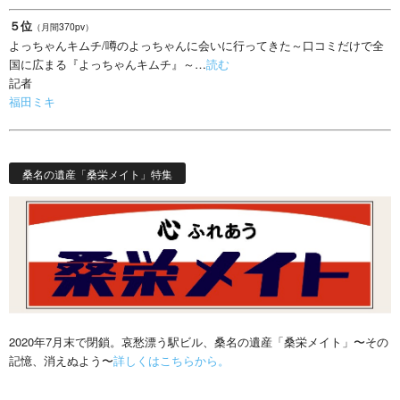
５位
（月間370pv）
よっちゃんキムチ/噂のよっちゃんに会いに行ってきた～口コミだけで全
国に広まる『よっちゃんキムチ』～…
読む
記者
福田ミキ
桑名の遺産「桑栄メイト」特集
2020年7月末で閉鎖。哀愁漂う駅ビル、桑名の遺産「桑栄メイト」〜その
記憶、消えぬよう〜
詳しくはこちらから。