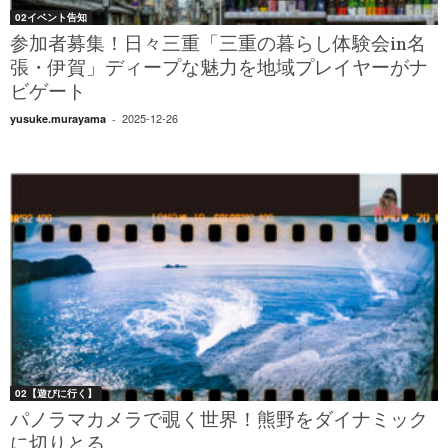
02イベント告知
参加者募集！日々三重「三重の暮らし体験会in名
張・伊賀」ディープな魅力を地域プレイヤーがナ
ビゲート
2025-12-26
yusuke.murayama
-
02【遊びに行く】
パノラマカメラで覗く世界！熊野をダイナミック
に切りとる