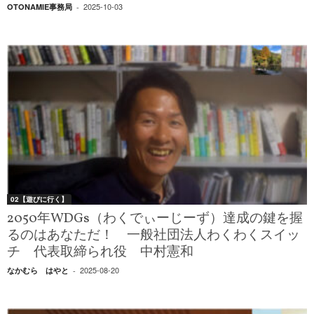
2025-10-03
OTONAMIE事務局
-
02【遊びに行く】
2050年WDGs（わくでぃーじーず）達成の鍵を握
るのはあなただ！ 一般社団法人わくわくスイッ
チ 代表取締られ役 中村憲和
2025-08-20
なかむら はやと
-