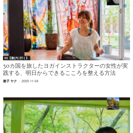
02【遊びに行く】
30カ国を旅したヨガインストラクターの女性が実
践する、明日からできるこころを整える方法
2025-11-04
兼子 ヤク
-