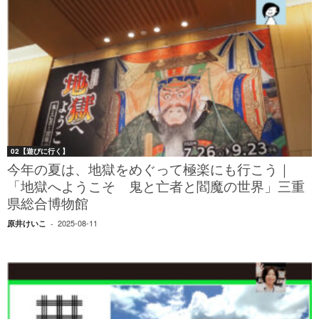
02【遊びに行く】
今年の夏は、地獄をめぐって極楽にも行こう｜
「地獄へようこそ 鬼と亡者と閻魔の世界」三重
県総合博物館
2025-08-11
原井けいこ
-