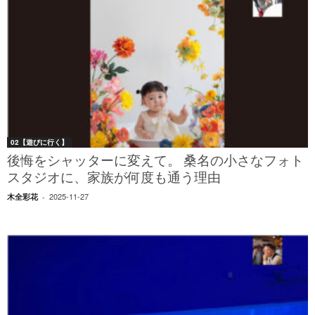
02【遊びに行く】
後悔をシャッターに変えて。 桑名の小さなフォト
スタジオに、家族が何度も通う理由
2025-11-27
木全彩花
-