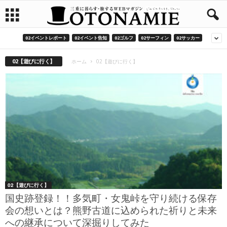
02イベントレポート
02イベント告知
02ゴルフ
02サーフィン
02サッカー
02【遊びに行く】
ホーム
02【遊びに行く】
02【遊びに行く】
国史跡登録！！多気町・女鬼峠を守り続ける保存
会の想いとは？熊野古道に込められた祈りと未来
への継承について深掘りしてみた