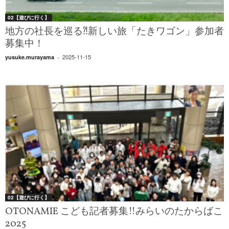
02【遊びに行く】
地方の社長を巡る⁈新しい旅「たきワゴン」参加者
募集中！
2025-11-15
yusuke.murayama
-
02【遊びに行く】
OTONAMIE こども記者募集!!みらいのたからばこ
2025