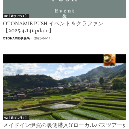
02【遊びに行く】
OTONAMIE PUSH イベント＆クラファン
【2025.4.14update】
2025-04-14
OTONAMIE事務局
-
02【遊びに行く】
メイドイン伊賀の裏側潜入!?ローカルバスツアー5