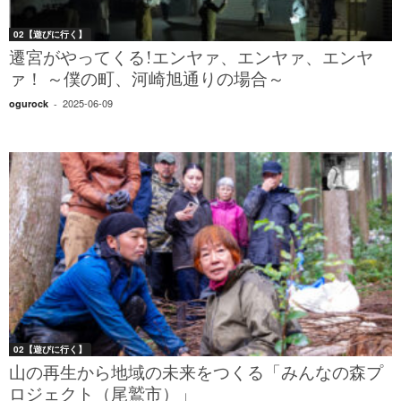
02【遊びに行く】
遷宮がやってくる!エンヤァ、エンヤァ、エンヤ
ァ！ ～僕の町、河崎旭通りの場合～
2025-06-09
ogurock
-
02【遊びに行く】
山の再生から地域の未来をつくる「みんなの森プ
ロジェクト（尾鷲市）」