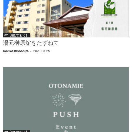
02【遊びに行く】
湯元榊原舘をたずねて
2026-03-25
mikiko.kinoshita
-
02【遊びに行く】