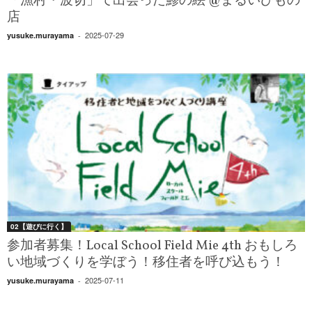
「漁村・波切」で出会った鯵の絵 @まるいひもの
店
2025-07-29
yusuke.murayama
-
02【遊びに行く】
参加者募集！Local School Field Mie 4th おもしろ
い地域づくりを学ぼう！移住者を呼び込もう！
2025-07-11
yusuke.murayama
-