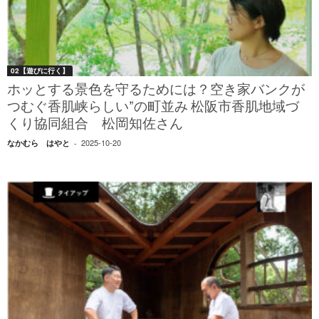
02【遊びに行く】
ホッとする景色を守るためには？空き家バンクが
つむぐ香肌峡らしい”の町並み 松阪市香肌地域づ
くり協同組合 松岡知佐さん
2025-10-20
なかむら はやと
-