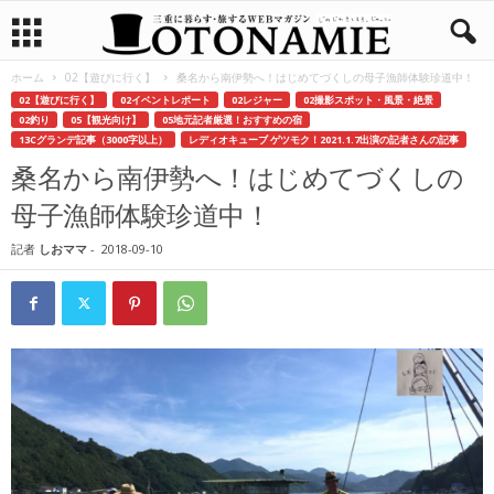
ホーム
02【遊びに行く】
桑名から南伊勢へ！はじめてづくしの母子漁師体験珍道中！
02【遊びに行く】
02イベントレポート
02レジャー
02撮影スポット・風景・絶景
02釣り
05【観光向け】
05地元記者厳選！おすすめの宿
13Cグランデ記事（3000字以上）
レディオキューブ ゲツモク！2021.1.7出演の記者さんの記事
桑名から南伊勢へ！はじめてづくしの
母子漁師体験珍道中！
記者
しおママ
-
2018-09-10