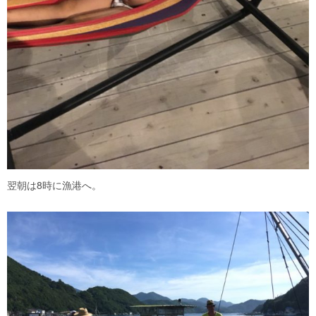
翌朝は8時に漁港へ。