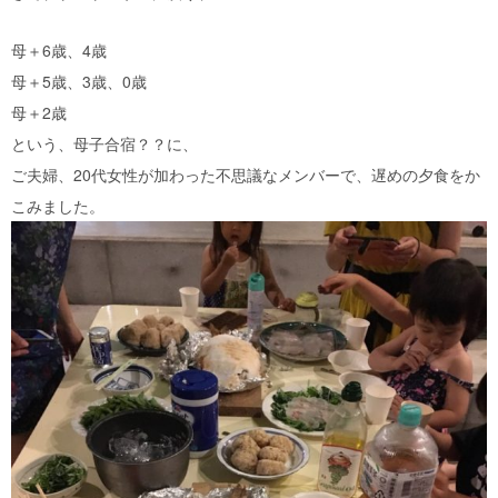
母＋6歳、4歳
母＋5歳、3歳、0歳
母＋2歳
という、母子合宿？？に、
ご夫婦、20代女性が加わった不思議なメンバーで、遅めの夕食をか
こみました。