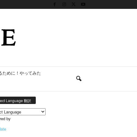
るために！やってみた
lect Language 翻訳
red by
late