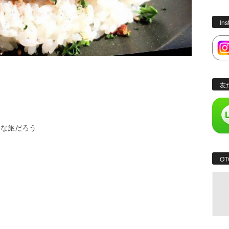
In
友
んな旅だろう
OT