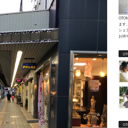
OTO
ます
シェ
お待
OT
OT