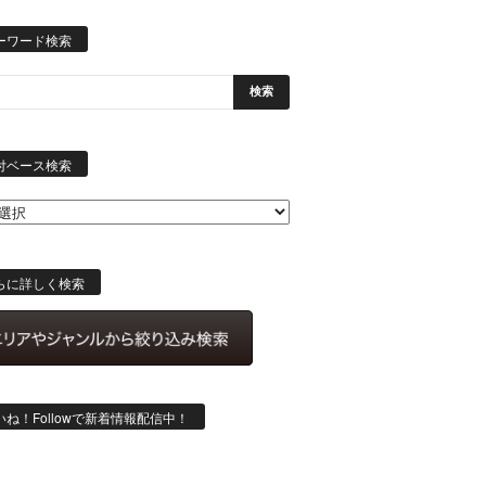
ーワード検索
日
付
付ベース検索
ベ
ー
ス
検
索
らに詳しく検索
いね！Followで新着情報配信中！