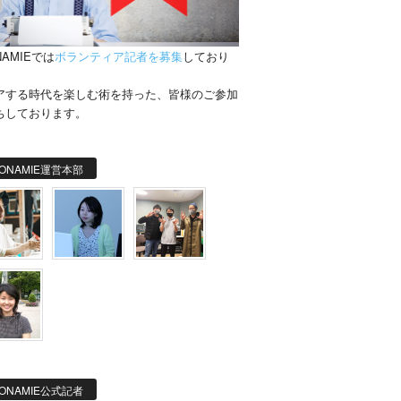
NAMIEでは
ボランティア記者を募集
しており
。
アする時代を楽しむ術を持った、皆様のご参加
ちしております。
ONAMIE運営本部
ONAMIE公式記者