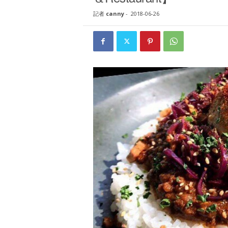
W
記者
canny
-
2018-06-26
E
B
マ
ガ
ジ
ン
-
O
T
O
N
A
M
I
E
（
オ
ト
ナ
ミ