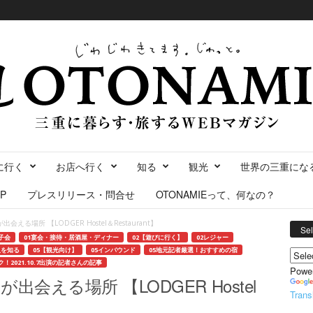
に行く
お店へ行く
知る
観光
世界の三重にな
P
プレスリリース・問合せ
OTONAMIEって、何なの？
る場所 【LODGER Hostel＆Restaurant】
Se
子会
01宴会・接待・居酒屋・ディナー
02【遊びに行く】
02レジャー
人を知る
05【観光向け】
05インバウンド
05地元記者厳選！おすすめの宿
！2021.10.7出演の記者さんの記事
Powe
会える場所 【LODGER Hostel
Trans