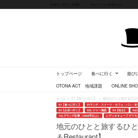
金曜日, 8月 7, 2026
サインイン/登録する
三
トップページ
食べに行く
遊び
重
県
OTONA ACT 地域課題
ONLINE SHO
に
暮
ホーム
01【食べに行く】
地元のひとと旅するひとが出会え
ら
01【食べに行く】
01ランチ・スイーツ・カフェ・パン・女
す
03【お店へ行く】
03レジャー施設
04【知る】
04
・
13Cグランデ記事（3000字以上）
レディオキューブ ゲツモク
旅
地元のひとと旅するひとが出
す
＆Restaurant】
る