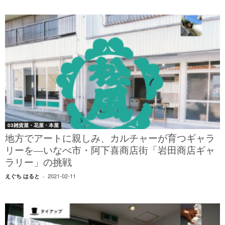
03雑貨屋・花屋・本屋
地方でアートに親しみ、カルチャーが育つギャラ
リーを―いなべ市・阿下喜商店街「岩田商店ギャ
ラリー」の挑戦
2021-02-11
えぐち はると
-