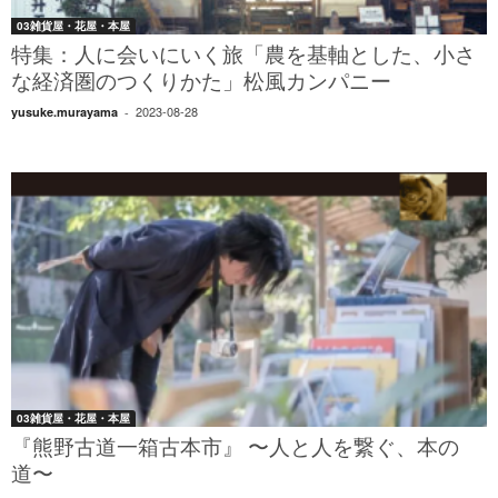
03雑貨屋・花屋・本屋
特集：人に会いにいく旅「農を基軸とした、小さ
な経済圏のつくりかた」松風カンパニー
2023-08-28
yusuke.murayama
-
03雑貨屋・花屋・本屋
『熊野古道一箱古本市』 〜人と人を繋ぐ、本の
道〜