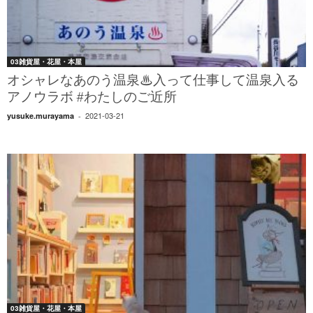
03雑貨屋・花屋・本屋
オシャレなあのう温泉♨︎入って仕事して温泉入る
アノウラボ #わたしのご近所
2021-03-21
yusuke.murayama
-
03雑貨屋・花屋・本屋