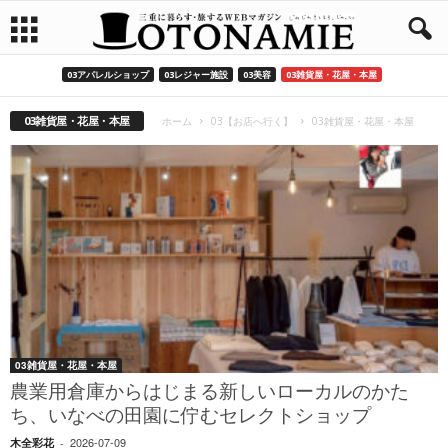
03アパレルショップ
03レジャー施設
03美容
03雑貨屋・花屋・本屋
03雑貨屋・花屋・本屋
ホーム
03【お店へ行く】
03雑貨屋・花屋・本屋
03雑貨屋・花屋・本屋
農業用倉庫からはじまる新しいローカルのかた
ち、いなべの田園に佇むセレクトショップ
2026-07-09
木全彩花
-