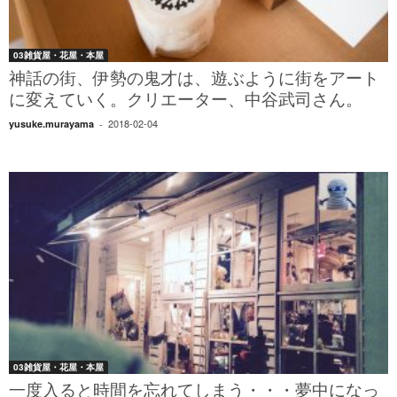
03雑貨屋・花屋・本屋
神話の街、伊勢の鬼才は、遊ぶように街をアート
に変えていく。クリエーター、中谷武司さん。
2018-02-04
yusuke.murayama
-
03雑貨屋・花屋・本屋
一度入ると時間を忘れてしまう・・・夢中になっ