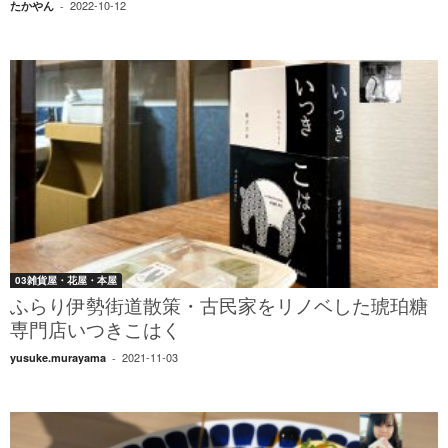
2022-10-12
たかやん
-
03雑貨屋・花屋・本屋
ふらり伊勢街道散策・古民家をリノベした琥珀糖
専門店いつきこはく
2021-11-03
yusuke.murayama
-