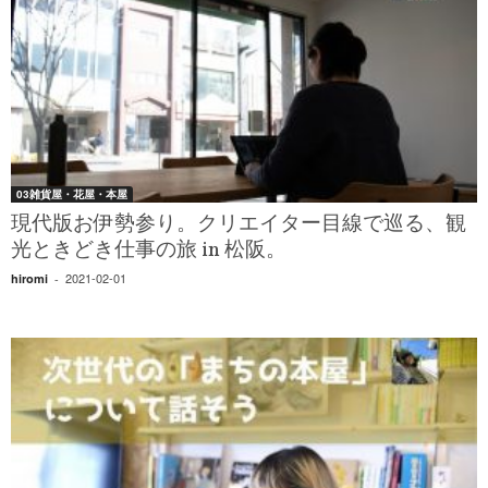
03雑貨屋・花屋・本屋
現代版お伊勢参り。クリエイター目線で巡る、観
光ときどき仕事の旅 in 松阪。
2021-02-01
hiromi
-