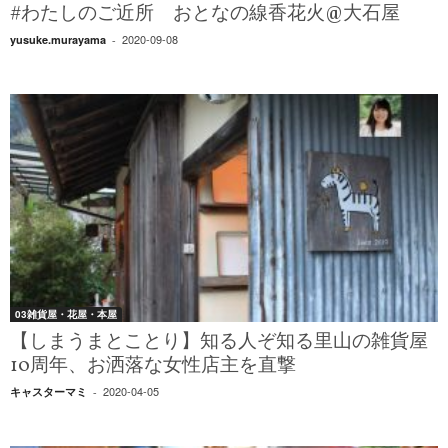
#わたしのご近所 おとなの線香花火@大石屋
2020-09-08
yusuke.murayama
-
03雑貨屋・花屋・本屋
【しまうまとことり】知る人ぞ知る里山の雑貨屋
10周年、お洒落な女性店主を直撃
2020-04-05
キャスターマミ
-