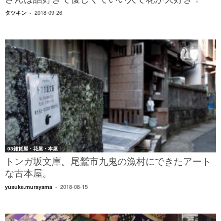
さんは話好きで優しくていい人で花が大好き！
2018-09-26
タツキン
-
03雑貨屋・花屋・本屋
トンガ坂文庫。尾鷲市九鬼の漁村にできたアート
な古本屋。
2018-08-15
yusuke.murayama
-