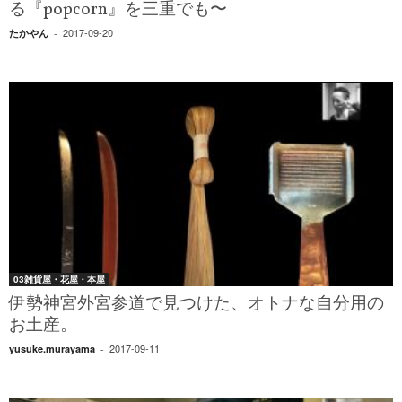
る『popcorn』を三重でも〜
2017-09-20
たかやん
-
03雑貨屋・花屋・本屋
伊勢神宮外宮参道で見つけた、オトナな自分用の
お土産。
2017-09-11
yusuke.murayama
-