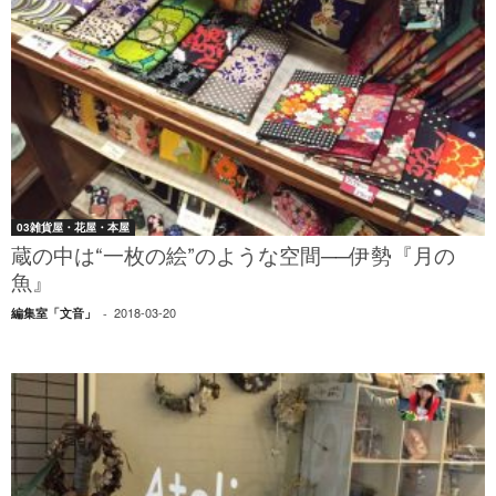
03雑貨屋・花屋・本屋
蔵の中は“一枚の絵”のような空間──伊勢『月の
魚』
2018-03-20
編集室「文音」
-