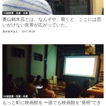
03雑貨屋・花屋・本屋
奥山銘木店とは、なんぞや。覗くと、ここには思
いがけない世界が広がっていた。
2017-09-28
タナカマユミ
-
03雑貨屋・花屋・本屋
もっと町に映画館を 〜誰でも映画館を“発明”でき