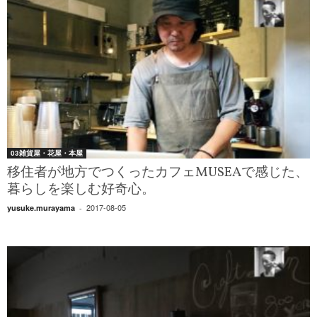
03雑貨屋・花屋・本屋
移住者が地方でつくったカフェMUSEAで感じた、
暮らしを楽しむ好奇心。
2017-08-05
yusuke.murayama
-