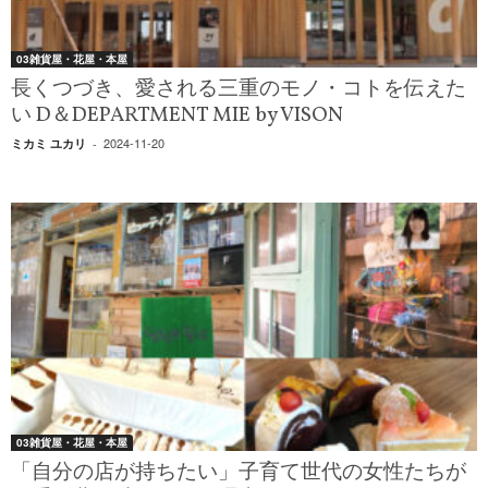
03雑貨屋・花屋・本屋
長くつづき、愛される三重のモノ・コトを伝えた
い D＆DEPARTMENT MIE by VISON
2024-11-20
ミカミ ユカリ
-
03雑貨屋・花屋・本屋
「自分の店が持ちたい」子育て世代の女性たちが