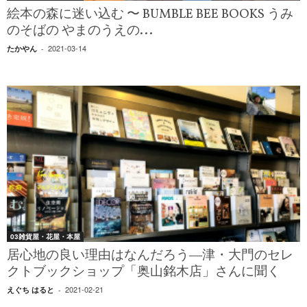
絵本の森に迷い込む 〜 BUMBLE BEE BOOKS うみ
のそばの やまのうえの...
2021-03-14
たかやん
-
03雑貨屋・花屋・本屋
居心地の良い理由はなんだろう―津・大門のセレ
クトブックショップ「奥山銘木店」さんに聞く
2021-02-21
えぐち はると
-