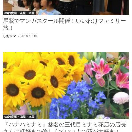
03雑貨屋・花屋・本屋
尾鷲でマンガスクール開催！いいわけファミリー
旅！
2018-10-10
しおママ
-
03雑貨屋・花屋・本屋
『ハナハミナミ』桑名の三代目ミナミ花店の店長