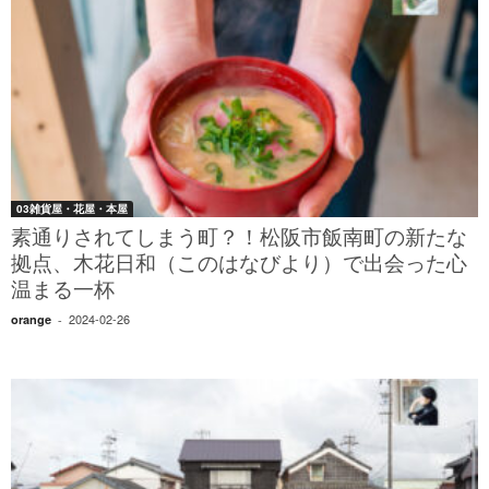
03雑貨屋・花屋・本屋
素通りされてしまう町？！松阪市飯南町の新たな
拠点、木花日和（このはなびより）で出会った心
温まる一杯
2024-02-26
orange
-