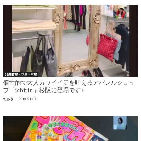
03雑貨屋・花屋・本屋
個性的で大人カワイイ♡を叶えるアパレルショッ
プ「ichirin」松阪に登場です♪
2019-01-24
ちあき
-