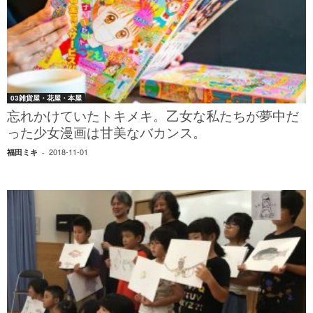
03雑貨屋・花屋・本屋
忘れかけていたトキメキ。乙女な私たちが夢中だ
った少女漫画は甘美なバカンス。
2018-11-01
福田ミキ
-