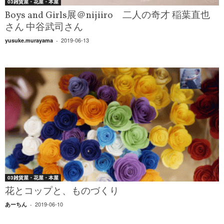
03雑貨屋・花屋・本屋
Boys and Girls展＠nijiiro 二人の奇才 稲葉直也
さん 中谷武司さん
2019-06-13
yusuke.murayama
-
03雑貨屋・花屋・本屋
花とコップと、ものづくり
2019-06-10
あーちん
-