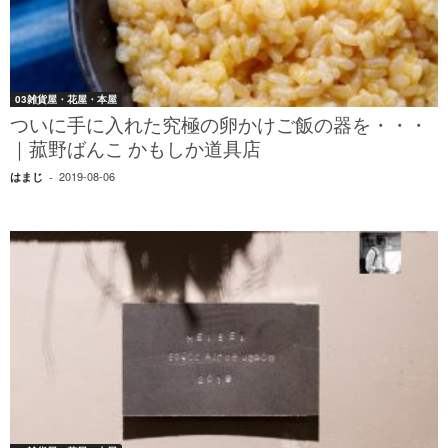
03雑貨屋・花屋・本屋
ついに手に入れた究極の卵かけご飯の器を・・・
｜菰野ばんこ かもしか道具店
2019-08-06
はまじ
-