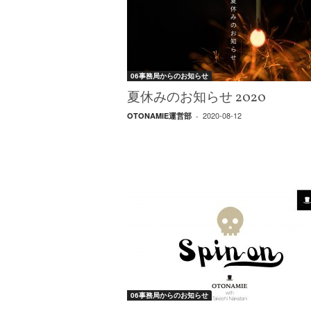
W
E
B
マ
ガ
06事務局からのお知らせ
ジ
ン
夏休みのお知らせ 2020
-
2020-08-12
OTONAMIE運営部
-
O
T
O
N
A
M
I
E
（
オ
ト
ナ
06事務局からのお知らせ
ミ