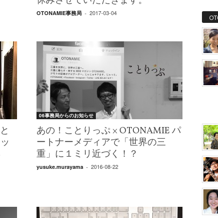
休みさせていただきます。
2017-03-04
OTONAMIE事務局
-
OT
06事務局からのお知らせ
！と
あの！ことりっぷ × OTONAMIE パ
ナッ
ートナーメディアで「世界の三
集
重」に１ミリ近づく！？
2016-08-22
yusuke.murayama
-