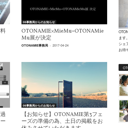
06事務局からのお知らせ
無料
OTONAMIE×MieMu=OTONAMie
OTO
Mu展が決定
ます
シェ
2017-04-24
OTONAMIE事務局
-
お待
OT
06事務局からのお知らせ
！過
【お知らせ】OTONAMIE第3フェ
ャー
ーズの準備の為、土日の掲載をお