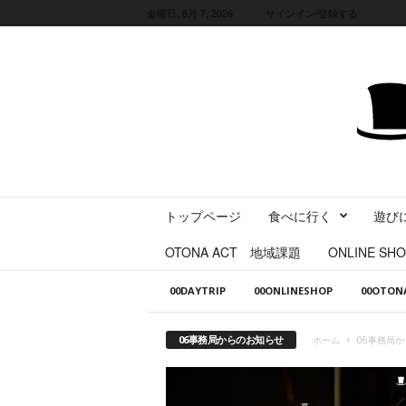
金曜日, 8月 7, 2026
サインイン/登録する
三
トップページ
食べに行く
遊び
重
県
OTONA ACT 地域課題
ONLINE SHO
に
暮
00DAYTRIP
00ONLINESHOP
00OTO
ら
す
・
06事務局からのお知らせ
ホーム
06事務局
旅
す
る