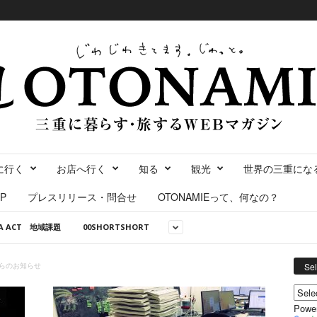
に行く
お店へ行く
知る
観光
世界の三重にな
P
プレスリリース・問合せ
OTONAMIEって、何なの？
NA ACT 地域課題
00SHORTSHORT
からのお知らせ
Se
Powe