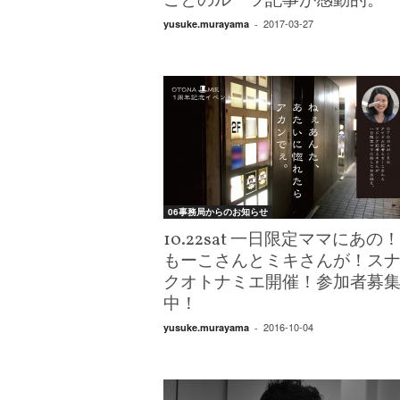
ごとのルーツ記事が感動的。
2017-03-27
yusuke.murayama
-
06事務局からのお知らせ
10.22sat 一日限定ママにあの
もーこさんとミキさんが！ス
クオトナミエ開催！参加者募
中！
2016-10-04
yusuke.murayama
-