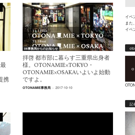
イベ
また
イベ
oto
06事務局からのお知らせ
拝啓 都市部に暮らす三重県出身者
本最
様。OTONAMIE×TOKYO・
OTONAMIE×OSAKAいよいよ始動
提携
ですよ。
OTON
2017-10-10
OTONAMIE事務局
-
記