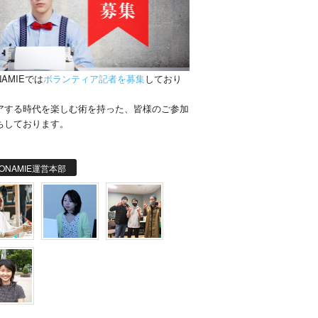
NAMIEでは
ボランティア記者を募集
しており
。
アする時代を楽しむ術を持った、皆様のご参加
ちしております。
ONAMIE運営本部