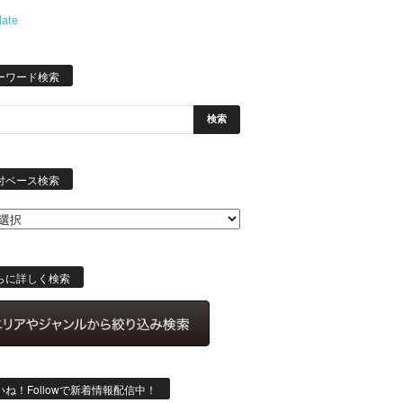
late
ーワード検索
日
付
付ベース検索
ベ
ー
ス
検
索
らに詳しく検索
いね！Followで新着情報配信中！