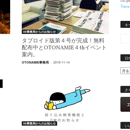
Trans
キ
06事務局からのお知らせ
タブロイド版第４号が完成！無料
配布中とOTONAMIE４thイベント
案内。
日
2019-11-14
OTONAMIE事務局
-
さ
06事務局からのお知らせ
い