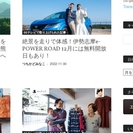
Trans
キ
00テレビで取り上げられた記事
峠を
絶景を走りで体感！伊勢志摩e-
？熊
POWER ROAD 12月には無料開放
来へ
日もあり！
日
た
2022-11-30
つちかどみなこ
-
さ
い