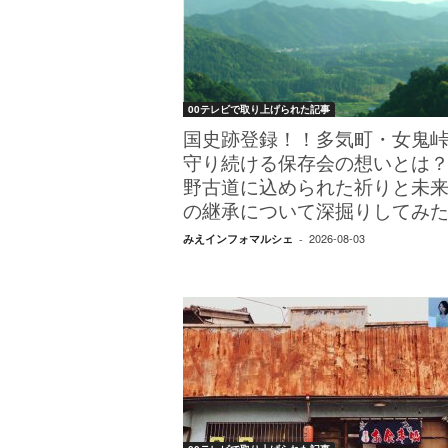
W
E
B
マ
ガ
00テレビで取り上げられた記事
ジ
ン
国史跡登録！！多気町・女鬼
-
守り続ける保存会の想いとは
O
野古道に込められた祈りと未
T
の継承について深掘りしてみ
O
2026-08-03
N
みえインフォマルシェ
-
A
M
I
E
（
オ
ト
ナ
ミ