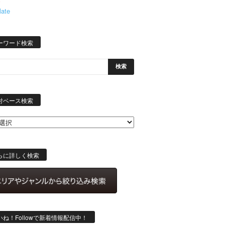
late
ーワード検索
日
付
付ベース検索
ベ
ー
ス
検
索
らに詳しく検索
いね！Followで新着情報配信中！