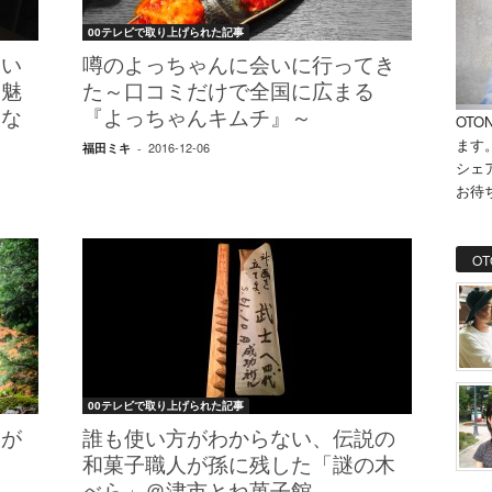
00テレビで取り上げられた記事
しい
噂のよっちゃんに会いに行ってき
、魅
た～口コミだけで全国に広まる
んな
『よっちゃんキムチ』～
OTO
ます
2016-12-06
福田ミキ
-
シェ
お待
OT
00テレビで取り上げられた記事
人が
誰も使い方がわからない、伝説の
和菓子職人が孫に残した「謎の木