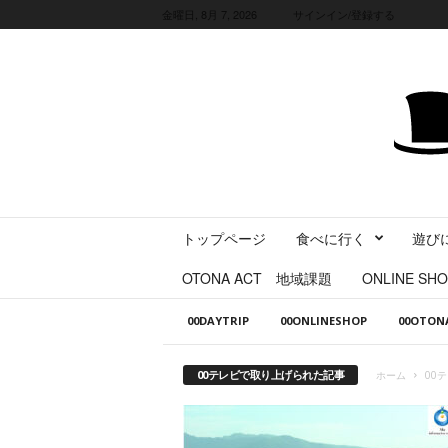
金曜日, 8月 7, 2026
サインイン/登録する
三
トップページ
食べに行く
遊び
重
県
OTONA ACT 地域課題
ONLINE SHO
に
暮
00DAYTRIP
00ONLINESHOP
00OTO
ら
す
・
00テレビで取り上げられた記事
ホーム
00
旅
す
る