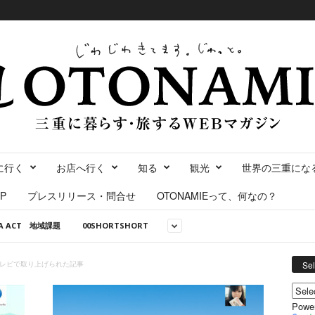
に行く
お店へ行く
知る
観光
世界の三重にな
P
プレスリリース・問合せ
OTONAMIEって、何なの？
NA ACT 地域課題
00SHORTSHORT
テレビで取り上げられた記事
Se
Powe