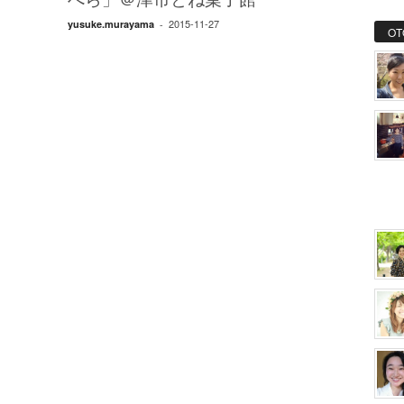
べら」＠津市とね菓子館
2015-11-27
yusuke.murayama
-
OT