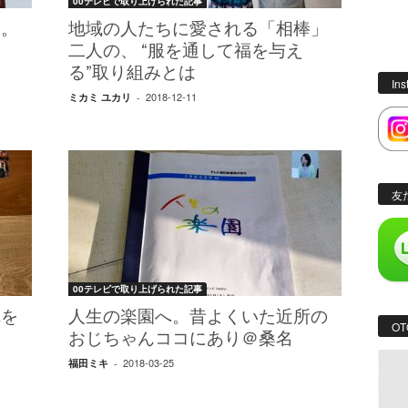
00テレビで取り上げられた記事
ウ。
地域の人たちに愛される「相棒」
二人の、 “服を通して福を与え
る”取り組みとは
In
2018-12-11
ミカミ ユカリ
-
友
00テレビで取り上げられた記事
れを
人生の楽園へ。昔よくいた近所の
OT
おじちゃんココにあり＠桑名
2018-03-25
福田ミキ
-