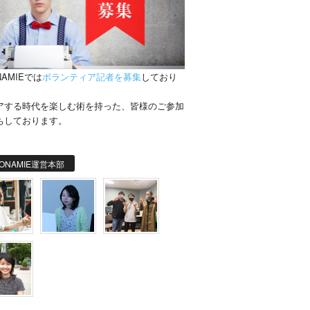
NAMIEでは
ボランティア記者を募集
しており
。
アする時代を楽しむ術を持った、皆様のご参加
ちしております。
ONAMIE運営本部