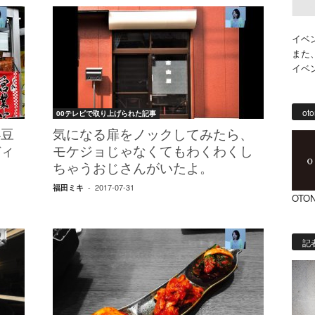
イベ
また
イベ
oto
00テレビで取り上げられた記事
小豆
気になる扉をノックしてみたら、
ディ
モケジョじゃなくてもわくわくし
ちゃうおじさんがいたよ。
2017-07-31
福田ミキ
-
OTON
記