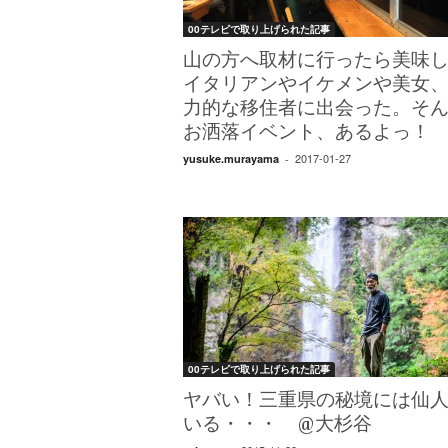
00テレビで取り上げられた記事
山の方へ取材に行ったら美味
イタリアンやイケメンや美女
力的な移住者に出会った。そ
お洒落イベント、あるよっ！
2017-01-27
yusuke.murayama
-
00テレビで取り上げられた記事
ヤバい！三重県の秘境には仙
いる・・・ @大杉谷