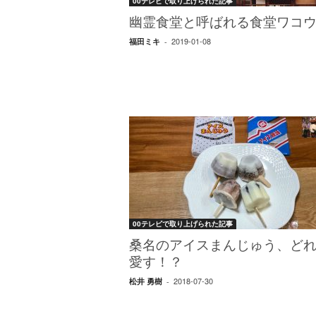
エ
00テレビで取り上げられた記事
）
幽霊食堂と呼ばれる食堂ワコ
2019-01-08
福田ミキ
-
00テレビで取り上げられた記事
桑名のアイスまんじゅう、ど
愛す！？
2018-07-30
松井 勇樹
-