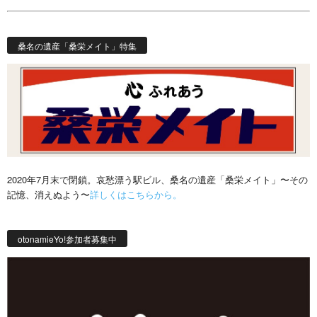
桑名の遺産「桑栄メイト」特集
2020年7月末で閉鎖。哀愁漂う駅ビル、桑名の遺産「桑栄メイト」〜その
記憶、消えぬよう〜
詳しくはこちらから。
otonamieYo!参加者募集中