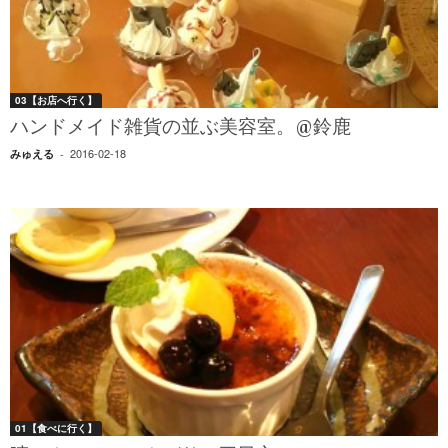
03【お店へ行く】
ハンドメイド雑貨の並ぶ美容室。@鈴鹿
2016-02-18
みゅえる
-
01【食べに行く】