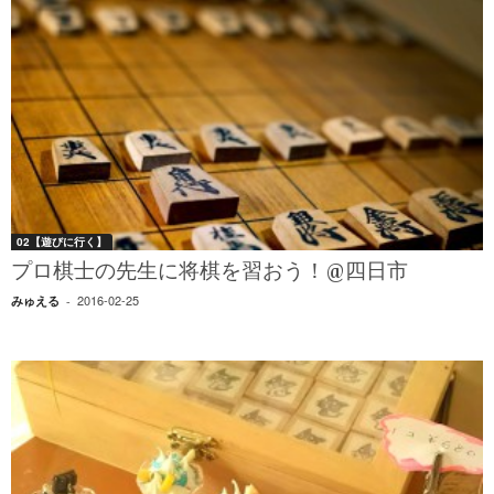
02【遊びに行く】
プロ棋士の先生に将棋を習おう！@四日市
2016-02-25
みゅえる
-