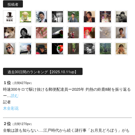
投稿者
過去30日間のランキング【2025.10.11up】
１位
（月間4270pv）
時速300キロで駆け抜ける郵便配達員ー2025年 灼熱の鈴鹿8耐を振り返る
ー…
読む
記者
木全彩花
２位
（月間1270pv）
全貌は誰も知らない….江戸時代から続く謎行事「お月見どろぼう」がも