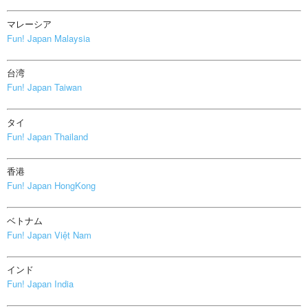
マレーシア
Fun! Japan Malaysia
台湾
Fun! Japan Taiwan
タイ
Fun! Japan Thailand
香港
Fun! Japan HongKong
ベトナム
Fun! Japan Việt Nam
インド
Fun! Japan India