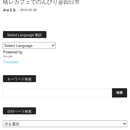
晴レカフェでのんびり@四日市
2016-02-08
みゅえる
-
Select Language 翻訳
Powered by
Translate
キーワード検索
日
付
日付ベース検索
ベ
ー
ス