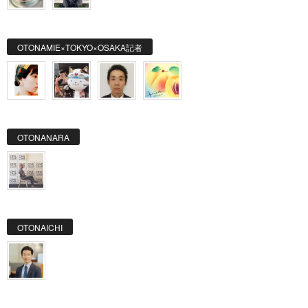
OTONAMIE×TOKYO×OSAKA記者
OTONANARA
OTONAICHI