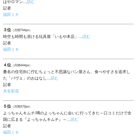
はやロマン…
読む
記者
福田ミキ
３位
（月間744pv）
時空も時間も溶ける玩具屋「いもや本店」…
読む
記者
福田ミキ
４位
（月間444pv）
桑名の住宅街に佇むちょっと不思議なパン屋さん、食べやすさを追求し
た「パヴェ」のおはなし…
読む
記者
木全彩花
５位
（月間370pv）
よっちゃんキムチ/噂のよっちゃんに会いに行ってきた～口コミだけで全
国に広まる『よっちゃんキムチ』～…
読む
記者
福田ミキ