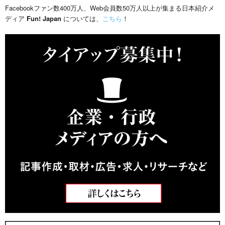
Facebookファン数400万人、Web会員数50万人以上が集まる日本紹介メ
ディア
Fun! Japan
については、
こちら
！