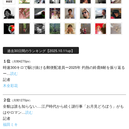
過去30日間のランキング【2025.10.11up】
１位
（月間4270pv）
時速300キロで駆け抜ける郵便配達員ー2025年 灼熱の鈴鹿8耐を振り返る
ー…
読む
記者
木全彩花
２位
（月間1270pv）
全貌は誰も知らない….江戸時代から続く謎行事「お月見どろぼう」がも
はやロマン…
読む
記者
福田ミキ