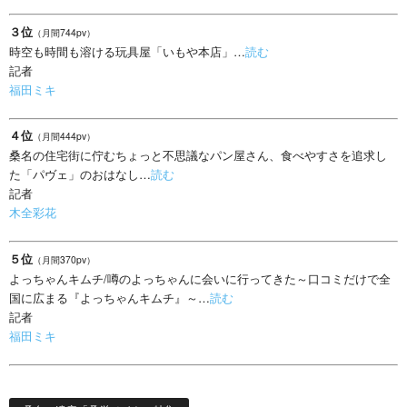
３位
（月間744pv）
時空も時間も溶ける玩具屋「いもや本店」…
読む
記者
福田ミキ
４位
（月間444pv）
桑名の住宅街に佇むちょっと不思議なパン屋さん、食べやすさを追求し
た「パヴェ」のおはなし…
読む
記者
木全彩花
５位
（月間370pv）
よっちゃんキムチ/噂のよっちゃんに会いに行ってきた～口コミだけで全
国に広まる『よっちゃんキムチ』～…
読む
記者
福田ミキ