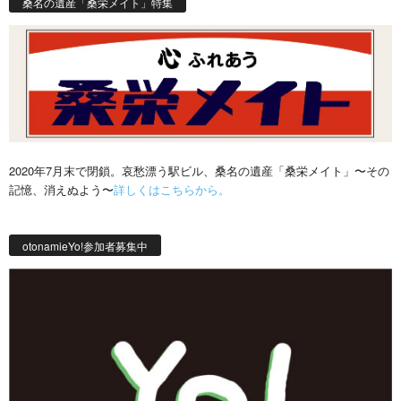
桑名の遺産「桑栄メイト」特集
2020年7月末で閉鎖。哀愁漂う駅ビル、桑名の遺産「桑栄メイト」〜その
記憶、消えぬよう〜
詳しくはこちらから。
otonamieYo!参加者募集中