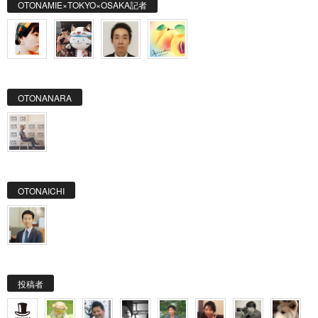
OTONAMIE×TOKYO×OSAKA記者
OTONANARA
OTONAICHI
投稿者