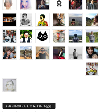
OTONAMIE×TOKYO×OSAKA記者