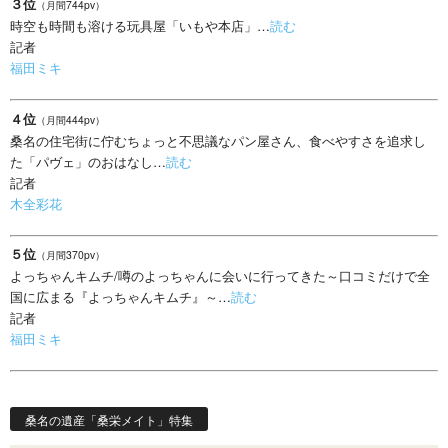
３位
（月間744pv）
時空も時間も溶ける玩具屋「いもや本店」…
読む
記者
福田ミキ
４位
（月間444pv）
桑名の住宅街に佇むちょっと不思議なパン屋さん、食べやすさを追求し
た「パヴェ」のおはなし…
読む
記者
木全彩花
５位
（月間370pv）
よっちゃんキムチ/噂のよっちゃんに会いに行ってきた～口コミだけで全
国に広まる『よっちゃんキムチ』～…
読む
記者
福田ミキ
桑名の遺産「桑栄メイト」特集