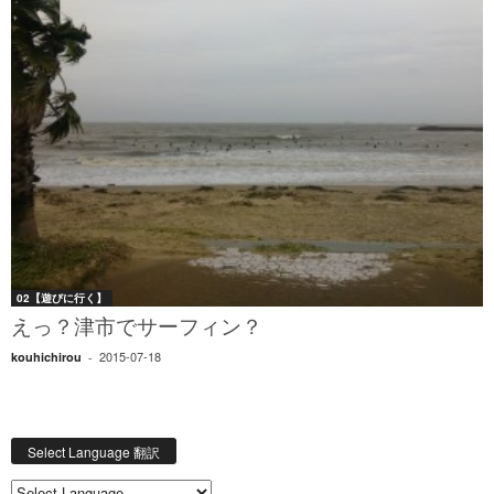
02【遊びに行く】
えっ？津市でサーフィン？
2015-07-18
kouhichirou
-
Select Language 翻訳