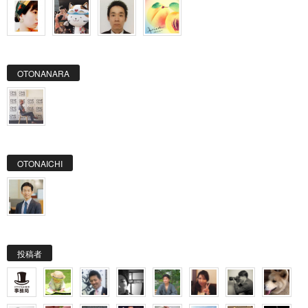
OTONANARA
OTONAICHI
投稿者