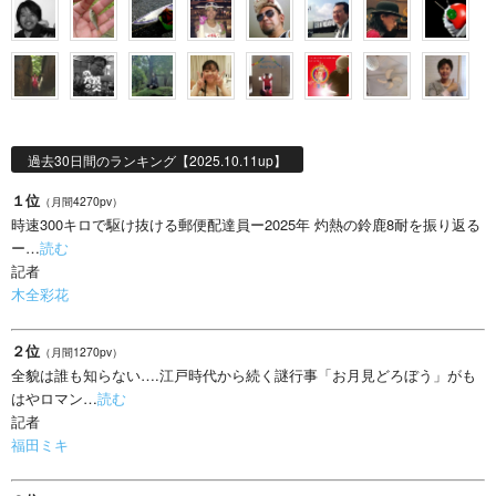
過去30日間のランキング【2025.10.11up】
１位
（月間4270pv）
時速300キロで駆け抜ける郵便配達員ー2025年 灼熱の鈴鹿8耐を振り返る
ー…
読む
記者
木全彩花
２位
（月間1270pv）
全貌は誰も知らない….江戸時代から続く謎行事「お月見どろぼう」がも
はやロマン…
読む
記者
福田ミキ