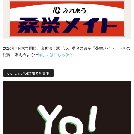
2020年7月末で閉鎖。哀愁漂う駅ビル、桑名の遺産「桑栄メイト」〜その
記憶、消えぬよう〜
詳しくはこちらから。
otonamieYo!参加者募集中