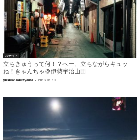
02ナイト
立ちきゅうって何！？へー、立ちながらキュッ
ね！きゃんちゃ＠伊勢宇治山田
2018-01-10
yusuke.murayama
-