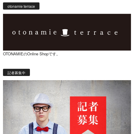
otonamie terrace
OTONAMIEのOnline Shopです。
記者募集中