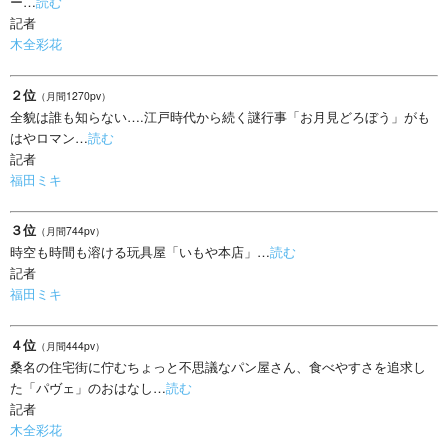
ー…
読む
記者
木全彩花
２位
（月間1270pv）
全貌は誰も知らない….江戸時代から続く謎行事「お月見どろぼう」がも
はやロマン…
読む
記者
福田ミキ
３位
（月間744pv）
時空も時間も溶ける玩具屋「いもや本店」…
読む
記者
福田ミキ
４位
（月間444pv）
桑名の住宅街に佇むちょっと不思議なパン屋さん、食べやすさを追求し
た「パヴェ」のおはなし…
読む
記者
木全彩花