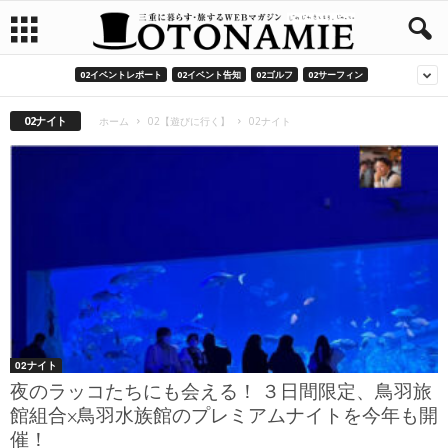
02イベントレポート
02イベント告知
02ゴルフ
02サーフィン
02ナイト
ホーム
02【遊びに行く】
02ナイト
02ナイト
夜のラッコたちにも会える！ ３日間限定、鳥羽旅
館組合×鳥羽水族館のプレミアムナイトを今年も開
催！