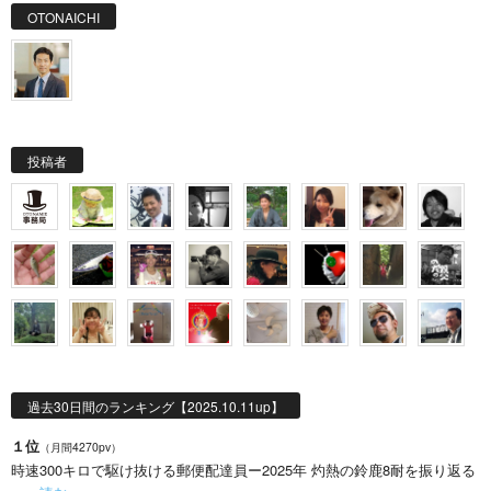
OTONAICHI
投稿者
過去30日間のランキング【2025.10.11up】
１位
（月間4270pv）
時速300キロで駆け抜ける郵便配達員ー2025年 灼熱の鈴鹿8耐を振り返る