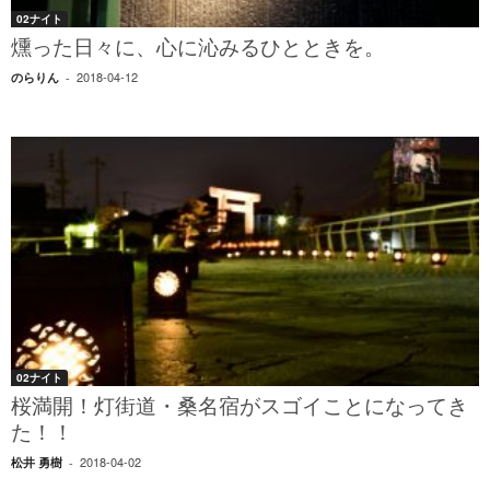
02ナイト
燻った日々に、心に沁みるひとときを。
2018-04-12
のらりん
-
02ナイト
桜満開！灯街道・桑名宿がスゴイことになってき
た！！
2018-04-02
松井 勇樹
-