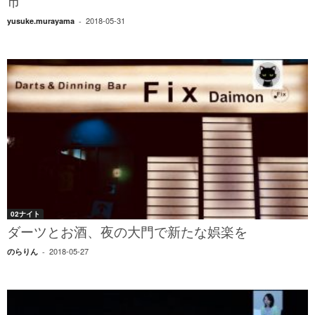
市
2018-05-31
yusuke.murayama
-
02ナイト
ダーツとお酒、夜の大門で新たな娯楽を
2018-05-27
のらりん
-