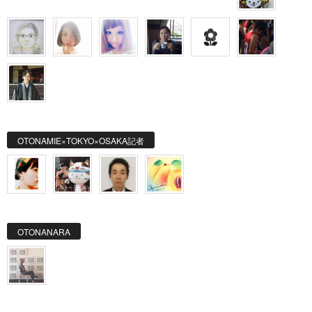
OTONAMIE×TOKYO×OSAKA記者
OTONANARA