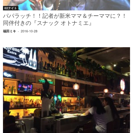
02ナイト
パパラッチ！！記者が新米ママ＆チーママに？！
同伴付きの『スナック オトナミエ』
2016-10-28
福田ミキ
-