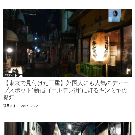
02ナイト
【東京で見付けた三重】外国人にも人気のディー
プスポット”新宿ゴールデン街”に灯るキンミヤの
提灯
2018-02-22
福田ミキ
-