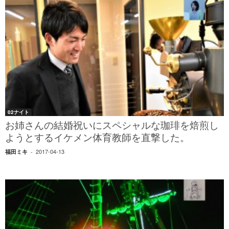
02ナイト
お姉さんの結婚祝いにスペシャルな珈琲を焙煎し
ようとするイケメン体育教師を直撃した。
2017-04-13
福田ミキ
-