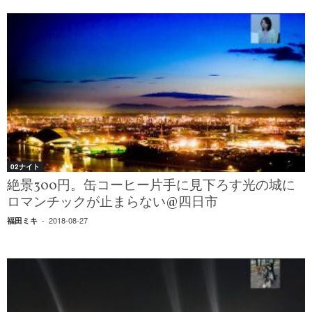
02ナイト
絶景300円。缶コーヒー片手に見下ろす光の城に
ロマンチックが止まらない@四日市
2018-08-27
福田ミキ
-