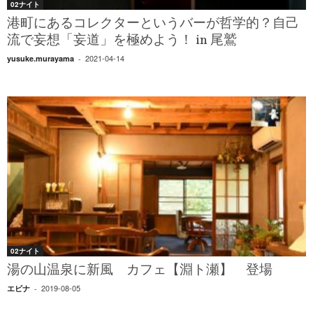
02ナイト
港町にあるコレクターというバーが哲学的？自己
流で妄想「妄道」を極めよう！ in 尾鷲
2021-04-14
yusuke.murayama
-
02ナイト
湯の山温泉に新風 カフェ【淵ト瀬】 登場
2019-08-05
エビナ
-