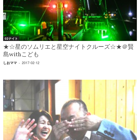
02ナイト
★☆星のソムリエと星空ナイトクルーズ☆★＠賢
島withこども
2017-02-12
しおママ
-