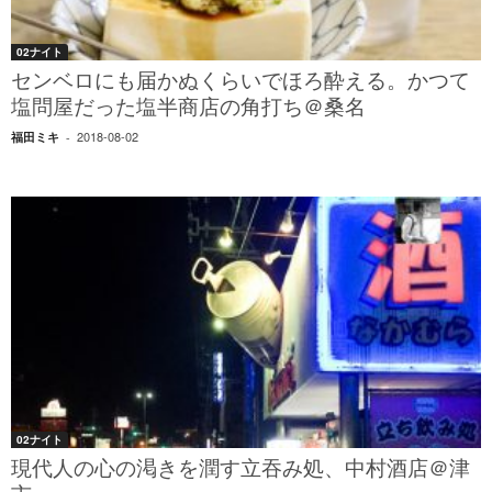
02ナイト
センベロにも届かぬくらいでほろ酔える。かつて
塩問屋だった塩半商店の角打ち＠桑名
2018-08-02
福田ミキ
-
02ナイト
現代人の心の渇きを潤す立吞み処、中村酒店＠津