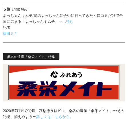
５位
（月間370pv）
よっちゃんキムチ/噂のよっちゃんに会いに行ってきた～口コミだけで全
国に広まる『よっちゃんキムチ』～…
読む
記者
福田ミキ
桑名の遺産「桑栄メイト」特集
2020年7月末で閉鎖。哀愁漂う駅ビル、桑名の遺産「桑栄メイト」〜その
記憶、消えぬよう〜
詳しくはこちらから。