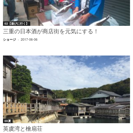
02【遊びに行く】
三重の日本酒が商店街を元気にする！
2017-06-06
ショージ
-
00夏
英虞湾と檜扇荘