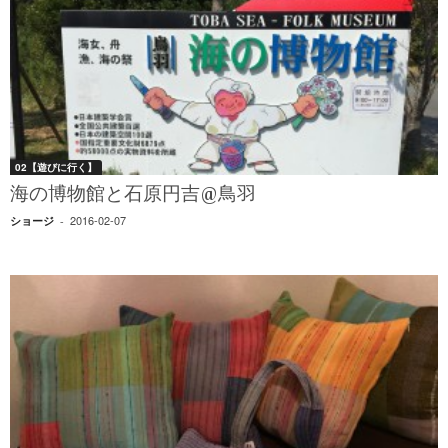
02【遊びに行く】
海の博物館と石原円吉@鳥羽
2016-02-07
ショージ
-