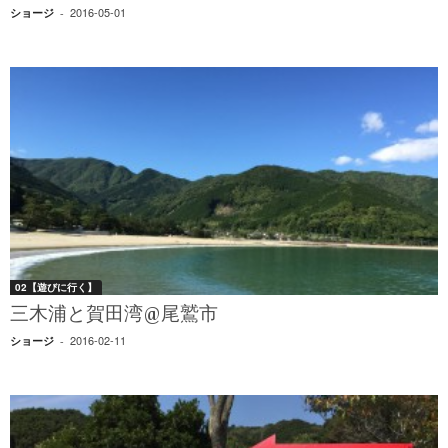
2016-05-01
ショージ
-
02【遊びに行く】
三木浦と賀田湾@尾鷲市
2016-02-11
ショージ
-