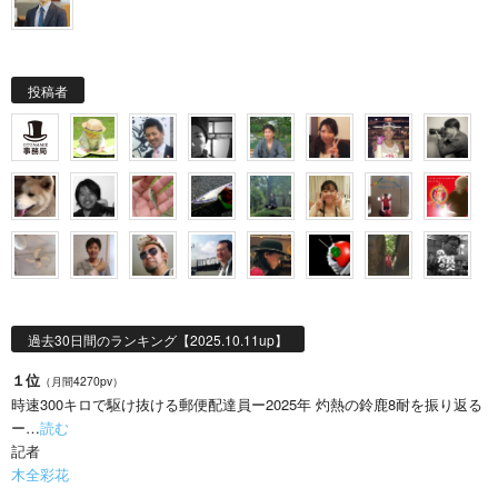
投稿者
過去30日間のランキング【2025.10.11up】
１位
（月間4270pv）
時速300キロで駆け抜ける郵便配達員ー2025年 灼熱の鈴鹿8耐を振り返る
ー…
読む
記者
木全彩花