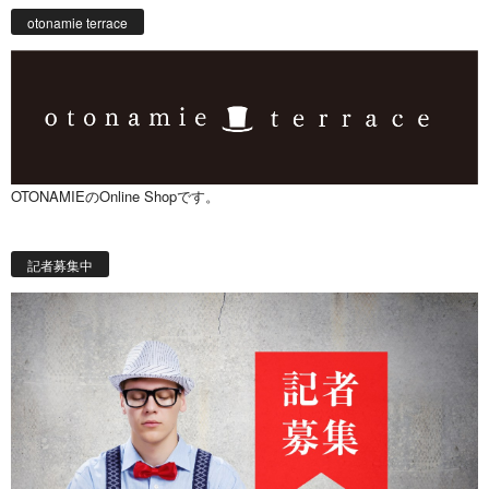
otonamie terrace
OTONAMIEのOnline Shopです。
記者募集中