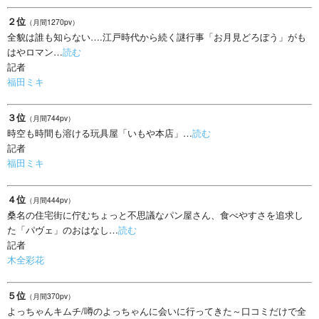
２位
（月間1270pv）
全貌は誰も知らない….江戸時代から続く謎行事「お月見どろぼう」がも
はやロマン…
読む
記者
福田ミキ
３位
（月間744pv）
時空も時間も溶ける玩具屋「いもや本店」…
読む
記者
福田ミキ
４位
（月間444pv）
桑名の住宅街に佇むちょっと不思議なパン屋さん、食べやすさを追求し
た「パヴェ」のおはなし…
読む
記者
木全彩花
５位
（月間370pv）
よっちゃんキムチ/噂のよっちゃんに会いに行ってきた～口コミだけで全