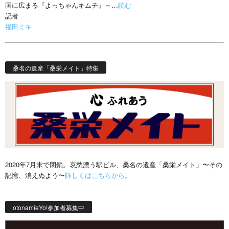
国に広まる『よっちゃんキムチ』～…
読む
記者
福田ミキ
桑名の遺産「桑栄メイト」特集
2020年7月末で閉鎖。哀愁漂う駅ビル、桑名の遺産「桑栄メイト」〜その
記憶、消えぬよう〜
詳しくはこちらから。
otonamieYo!参加者募集中