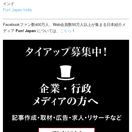
インド
Fun! Japan India
Facebookファン数400万人、Web会員数50万人以上が集まる日本紹介メ
ディア
Fun! Japan
については、
こちら
！