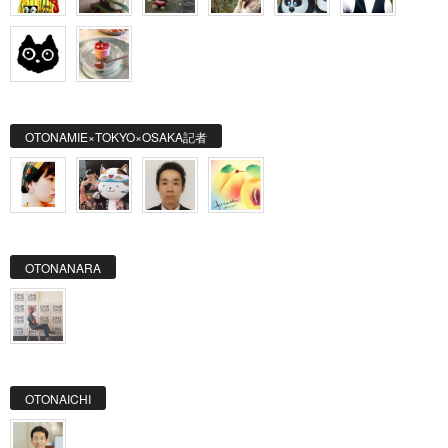
OTONAMIE×TOKYO×OSAKA記者
OTONANARA
OTONAICHI