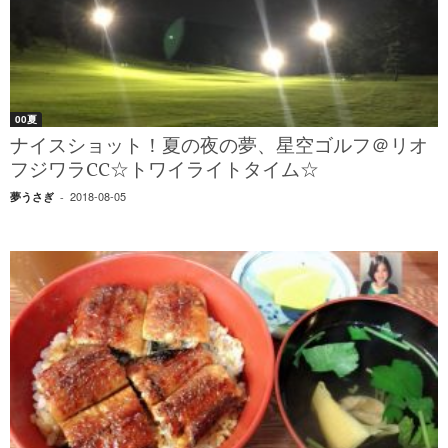
00夏
ナイスショット！夏の夜の夢、星空ゴルフ＠リオ
フジワラCC☆トワイライトタイム☆
2018-08-05
夢うさぎ
-