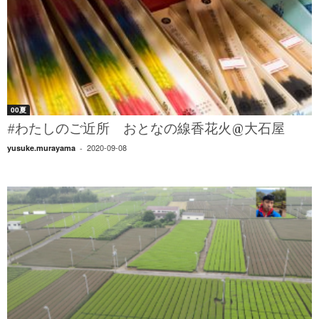
00夏
#わたしのご近所 おとなの線香花火@大石屋
2020-09-08
yusuke.murayama
-