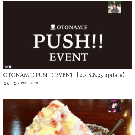
00夏
OTONAMIE PUSH!! EVENT【2018.8.23 update】
2018-08-23
ともーこ
-