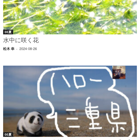
00夏
水中に咲く花
2024-08-26
松木 幸
-
00夏