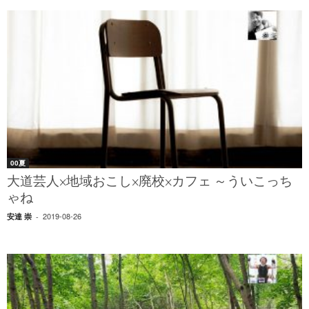
00夏
大道芸人×地域おこし×廃校×カフェ ～ういこっち
ゃね
2019-08-26
安達 崇
-