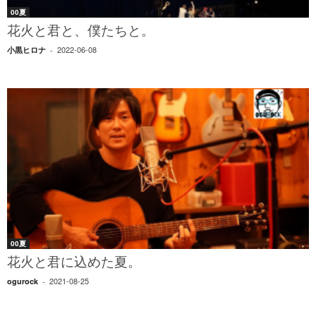
00夏
花火と君と、僕たちと。
2022-06-08
小黒ヒロナ
-
00夏
花火と君に込めた夏。
2021-08-25
ogurock
-