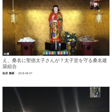
00夏
え、桑名に聖徳太子さんが？太子堂を守る桑名建
築組合
2018-08-07
松井 勇樹
-