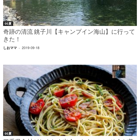
00夏
奇跡の清流 銚子川【キャンプイン海山】に行って
きた！
2019-09-18
しおママ
-
00夏