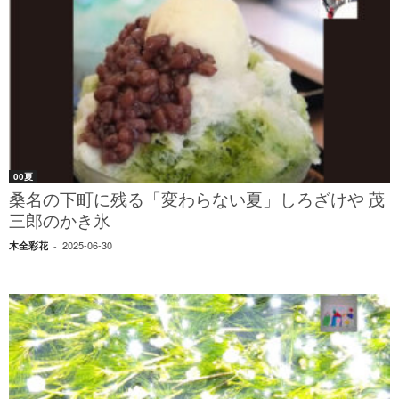
00夏
桑名の下町に残る「変わらない夏」しろざけや 茂
三郎のかき氷
2025-06-30
木全彩花
-