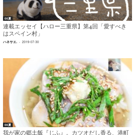
00夏
連載エッセイ【ハロー三重県】第4回「愛すべき
はスペイン村」
2019-07-30
ハネサエ.
-
00夏
我が家の郷土飯『じふ』。カツオだし香る、港町