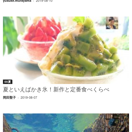
2019-08-10
yusuke.murayama
-
00夏
夏といえばかき氷！新作と定番食べくらべ
2019-08-07
岡田聖子
-