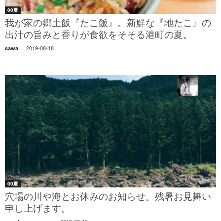
00夏
我が家の郷土飯『たこ飯』。新鮮な『地たこ』の
出汁の旨みと香りが食欲をそそる港町の夏。
2019-08-18
sawa
-
00夏
穴場の川や海とお休みのお知らせ。残暑お見舞い
申し上げます。