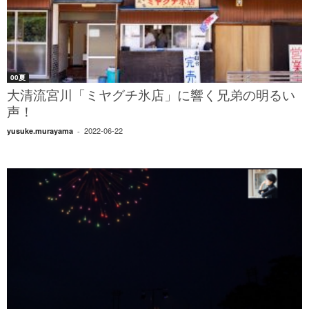
00夏
大清流宮川「ミヤグチ氷店」に響く兄弟の明るい
声！
2022-06-22
yusuke.murayama
-