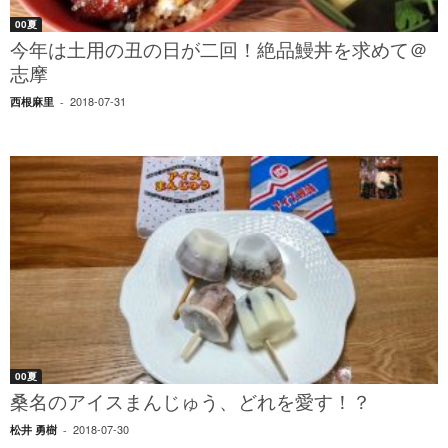
00夏
今年は土用の丑の日が二回！絶品鰻丼を求めて＠
志摩
2018-07-31
西根麻里
-
00夏
桑名のアイスまんじゅう、どれを愛す！？
2018-07-30
松井 勇樹
-