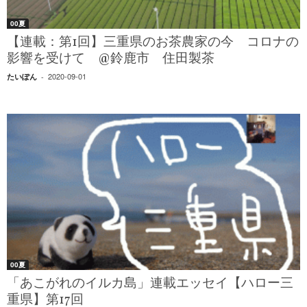
00夏
【連載：第1回】三重県のお茶農家の今 コロナの
影響を受けて @鈴鹿市 住田製茶
2020-09-01
たいぽん
-
00夏
「あこがれのイルカ島」連載エッセイ【ハロー三
重県】第17回