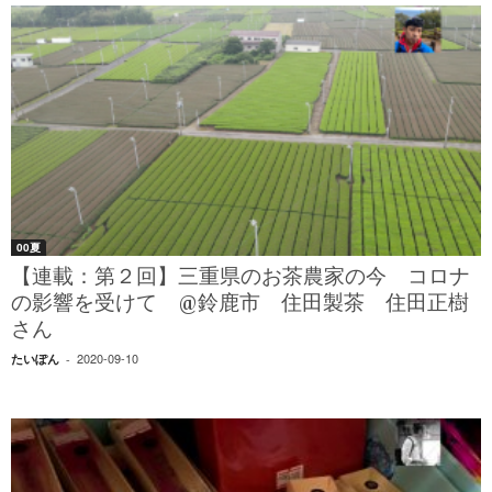
00夏
【連載：第２回】三重県のお茶農家の今 コロナ
の影響を受けて @鈴鹿市 住田製茶 住田正樹
さん
2020-09-10
たいぽん
-