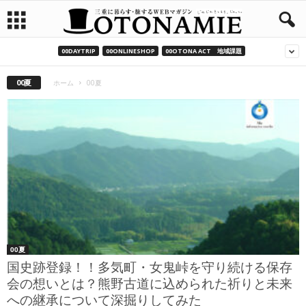
00DAYTRIP
00ONLINESHOP
00OTONA ACT 地域課題
00夏
ホーム
00夏
00夏
国史跡登録！！多気町・女鬼峠を守り続ける保存
会の想いとは？熊野古道に込められた祈りと未来
への継承について深掘りしてみた