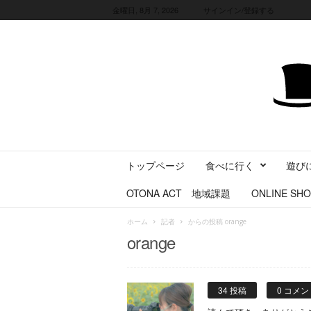
金曜日, 8月 7, 2026
サインイン/登録する
三
トップページ
食べに行く
遊び
重
県
OTONA ACT 地域課題
ONLINE SHO
に
暮
ホーム
記者
からの投稿 orange
ら
orange
す
・
旅
す
34 投稿
0 コメン
る