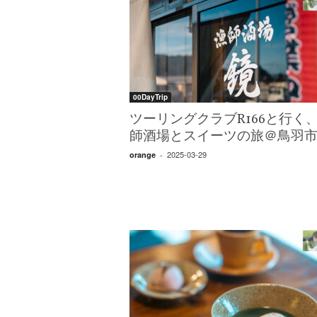
エ
）
00DayTrip
ツーリングクラブR166と行く
師酒場とスイーツの旅＠鳥羽
2025-03-29
orange
-