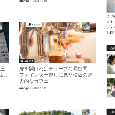
2023-12-21
orange
-
OTO
ます
シェ
お待
OT
00DayTrip
第三
扉を開ければディープな異空間！
ら生ま
ファインダー越しに見た松阪の魅
ャ
力的なカフェ
2023-10-26
orange
-
OT