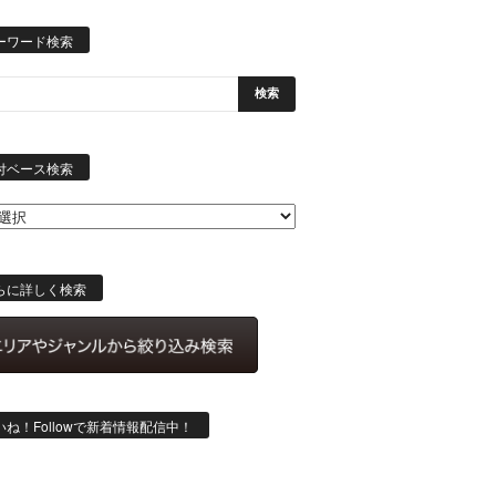
ーワード検索
日
付
付ベース検索
ベ
ー
ス
検
索
らに詳しく検索
いね！Followで新着情報配信中！