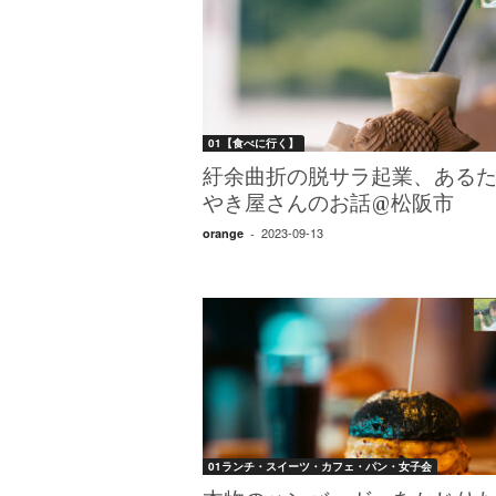
01【食べに行く】
紆余曲折の脱サラ起業、ある
やき屋さんのお話@松阪市
2023-09-13
orange
-
01ランチ・スイーツ・カフェ・パン・女子会