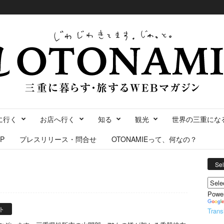
に行く
お店へ行く
知る
観光
世界の三重にな
P
プレスリリース・問合せ
OTONAMIEって、何なの？
Se
Powe
ト
Trans