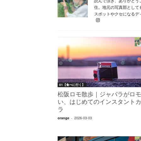
読んで頂き、ありがとう
W
住。地元の写真部として
E
スポットやクセになるデ
B
マ
ガ
ジ
ン
-
O
T
O
N
A
01【食べに行く】
M
松阪ロモ散歩｜ジャバラがロ
I
い、はじめてのインスタント
E
（
ラ
オ
2026-03-03
orange
-
ト
ナ
ミ