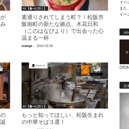
イベ
また
01【食べに行く】
イベ
のが
素通りされてしまう町？！松阪市
なみ
飯南町の新たな拠点、木花日和
（このはなびより）で出会った心
oto
温まる一杯
2024-02-26
orange
-
OTON
記
01【食べに行く】
きの
もっと知ってほしい、松阪生まれ
」誕
の中華そば３選！