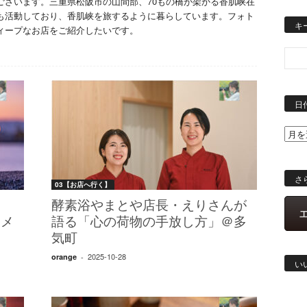
ございます。三重県松阪市の山間部、70もの橋が架かる香肌峡在
も活動しており、香肌峡を旅するように暮らしています。フォト
キ
ィープなお店をご紹介したいです。
日
さ
03【お店へ行く】
モ
酵素浴やまとや店長・えりさんが
カメ
語る「心の荷物の手放し方」＠多
気町
2025-10-28
orange
-
い