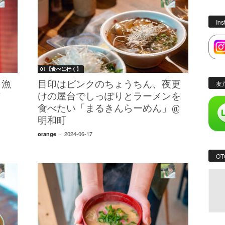
In
01【食べに行く】
、漁
目印はピンクのちょうちん、夜更
友
市
けの屋台でしっぽりとラーメンを
食べたい「まるきんらーめん」@
明和町
2024-06-17
orange
-
OT