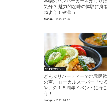
本物のハンバーガーをかじり
気分？ 魅力的な味の体験に身
ねよう！＠津市
2023-07-05
orange
-
02【遊びに行く】
どんぶりパーティーで地元民
の声、 ローカルスーパー「つ
や」の１５周年イベントに行
う！
2023-04-17
orange
-