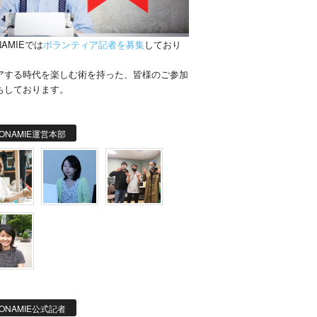
NAMIEでは
ボランティア記者を募集
しており
。
アする時代を楽しむ術を持った、皆様のご参加
ちしております。
ONAMIE運営本部
ONAMIE公式記者