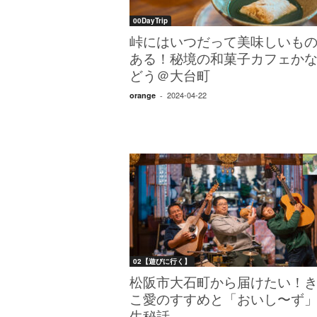
00DayTrip
峠にはいつだって美味しいも
ある！秘境の和菓子カフェか
どう＠大台町
2024-04-22
orange
-
02【遊びに行く】
松阪市大石町から届けたい！
こ愛のすすめと「おいし〜ず