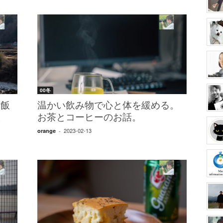
00冬
市飯
温かい飲み物で心と体を緩める。
旅
お茶とコーヒーのお話。
2023-02-13
orange
-