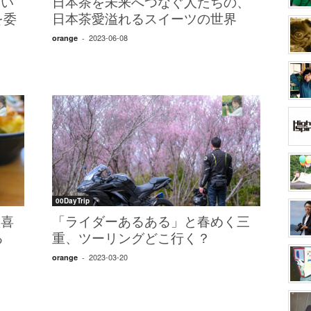
たい
日本茶を未来へつなぐ人たちの、
を委
日本茶愛溢れるスイーツの世界
2023-06-08
orange
-
00DayTrip
歓喜
「ライダーあるある」と春めく三
る
重、ツーリングどこ行く？
こ
2023-03-20
orange
-