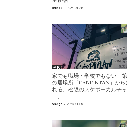
生秘話
2024-01-29
orange
-
00秋
家でも職場・学校でもない。
の居場所「CANPiNTAN」か
れる、松阪のスケボーカルチ
ー。
2023-11-08
orange
-