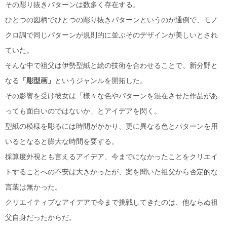
その彫り抜きパターンは数多く存在する。
ひとつの図柄でひとつの彫り抜きパターンというのが通例で、モノ
クロ調で同じパターンが規則的に並ぶそのデザインが美しいとされ
ていた。
そんな中で祖父は伊勢型紙と絵の技術を合わせることで、新分野と
なる
「彫型画」
というジャンルを開拓した。
その影響を受け彼女は「様々な色やパターンを混在させた作品があ
っても面白いのではないか」とアイデアを閃く。
型紙の模様を彫るには時間がかかり、更に異なる色とパターンを用
いるとなると膨大な時間を要する。
採算度外視とも言えるアイデア、今までになかったことをクリエイ
トすることへの不安は大きかったが、案を聞いた祖父から否定的な
言葉は無かった。
クリエイティブなアイデアで今まで挑戦してきたのは、他ならぬ祖
父自身だったからだ。