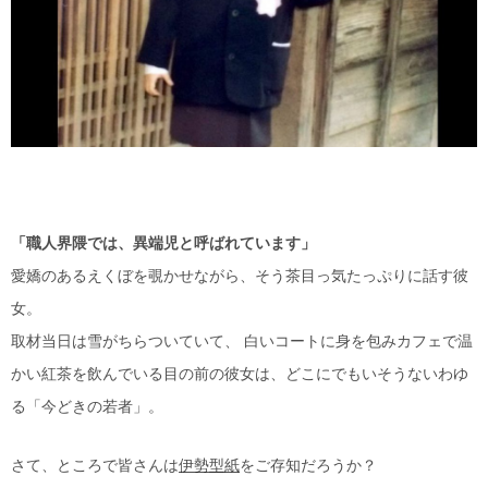
「職人界隈では、異端児と呼ばれています」
愛嬌のあるえくぼを覗かせながら、そう茶目っ気たっぷりに話す彼
女。
取材当日は雪がちらついていて、 白いコートに身を包みカフェで温
かい紅茶を飲んでいる目の前の彼女は、どこにでもいそうないわゆ
る「今どきの若者」。
さて、ところで皆さんは
伊勢型紙
をご存知だろうか？