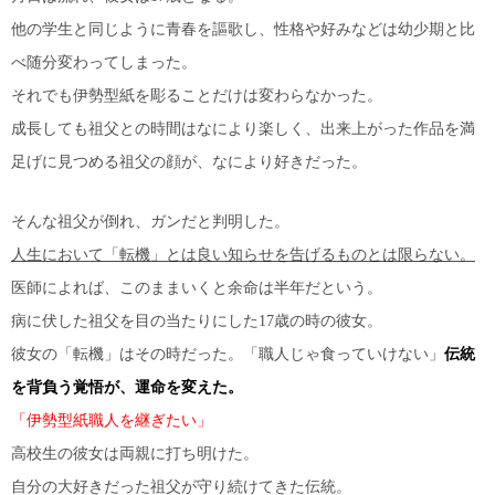
他の学生と同じように青春を謳歌し、性格や好みなどは幼少期と比
べ随分変わってしまった。
それでも伊勢型紙を彫ることだけは変わらなかった。
成長しても祖父との時間はなにより楽しく、出来上がった作品を満
足げに見つめる祖父の顔が、なにより好きだった。
そんな祖父が倒れ、ガンだと判明した。
人生において「転機」とは良い知らせを告げるものとは限らない。
医師によれば、このままいくと余命は半年だという。
病に伏した祖父を目の当たりにした17歳の時の彼女。
彼女の「転機」はその時だった。「職人じゃ食っていけない」
伝統
を背負う覚悟が、運命を変えた。
「伊勢型紙職人を継ぎたい」
高校生の彼女は両親に打ち明けた。
自分の大好きだった祖父が守り続けてきた伝統。