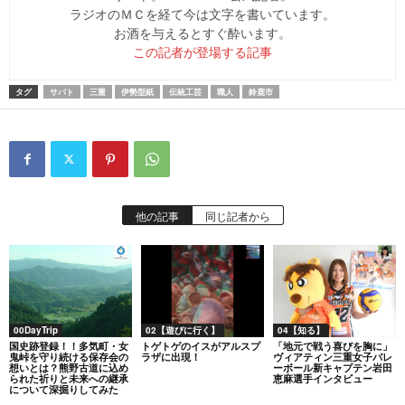
ラジオのＭＣを経て今は文字を書いています。
お酒を与えるとすぐ酔います。
この記者が登場する記事
タグ
サバト
三重
伊勢型紙
伝統工芸
職人
鈴鹿市
他の記事
同じ記者から
00DayTrip
02【遊びに行く】
04【知る】
国史跡登録！！多気町・女
トゲトゲのイスがアルスプ
「地元で戦う喜びを胸に」
鬼峠を守り続ける保存会の
ラザに出現！
ヴィアティン三重女子バレ
想いとは？熊野古道に込め
ーボール新キャプテン岩田
られた祈りと未来への継承
恵麻選手インタビュー
について深掘りしてみた