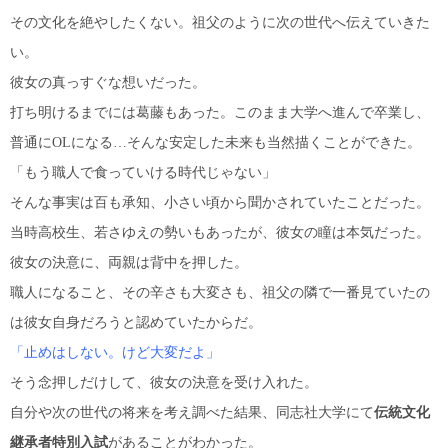
その文化を絶やしたくない。祖父のように次の世代へ伝えていきた
い。
彼女の真っすぐな想いだった。
打ち明けるまでには葛藤もあった。このまま大学へ進んで卒業し、
普通にOLになる…そんな安
定した未来も当然描くことができた。
「もう職人で食っていける時代じゃない」
そんな事実は百も承知、小さい頃から聞かされていたことだった。
当時高校生、若さゆえの勢いもあったが、彼女の瞳は本気だった。
彼女の決意に、両親は背中を押した。
職人になること、その辛さも大変さも、祖父の隣で一番見ていたの
は彼女自身だろうと認めていたからだ。
「止めはしない。けど大変だよ」
そう念押しだけして、彼女の決意を受け入れた。
自分や次の世代の将来を考え調べた結果、同志社大学にて
伝統文化
継承者特別入試
があることがわかった。