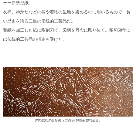
ーー伊勢型紙。
友禅、ゆかたなどの柄や着物の生地を染めるのに用いるもので、長
い歴史を誇る三重の伝統的工芸品だ。
和紙を加工した紙に彫刻刀で、図柄を丹念に彫り抜く。昭和58年に
は伝統的工芸品の指定も受けた。
伊勢型紙の模様例（出典:伊勢型紙協同組合）