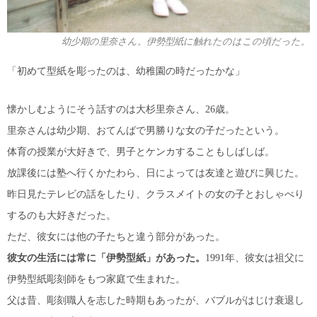
幼少期の里奈さん。伊勢型紙に触れたのはこの頃だった。
「初めて型紙を彫ったのは、幼稚園の時だったかな」
懐かしむようにそう話すのは大杉里奈さん、26歳。
里奈さんは幼少期、おてんばで男勝りな女の子だったという。
体育の授業が大好きで、男子とケンカすることもしばしば。
放課後には塾へ行くかたわら、日によっては友達と遊びに興じた。
昨日見たテレビの話をしたり、クラスメイトの女の子とおしゃべり
するのも大好きだった。
ただ、彼女には他の子たちと違う部分があった。
彼女の生活には常に「伊勢型紙」があった。
1991年、彼女は祖父に
伊勢型紙彫刻師をもつ家庭で生まれた。
父は昔、彫刻職人を志した時期もあったが、バブルがはじけ衰退し