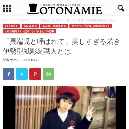
ホーム
04【知る】
「異端児と呼ばれて」美しすぎる若き伊勢型紙彫刻職人とは
04【知る】
04人を知る
04伝統・団体を知る
13Cグランデ記事（3000字以上）
4月の月間ベスト記者 ”サバトさん” の記事
「異端児と呼ばれて」美しすぎる若き
伊勢型紙彫刻職人とは
記者
サバト
-
2018-03-22