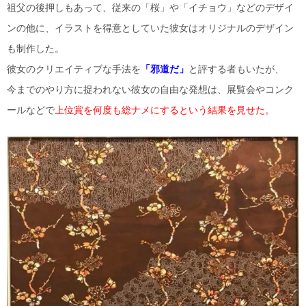
祖父の後押しもあって、従来の「桜」や「イチョウ」などのデザイ
ンの他に、イラストを得意としていた彼女はオリジナルのデザイン
も制作した。
彼女のクリエイティブな手法を
「邪道だ」
と評する者もいたが、
今までのやり方に捉われない彼女の自由な発想は、展覧会やコンク
ールなどで
上位賞を何度も総ナメにするという結果を見せた。