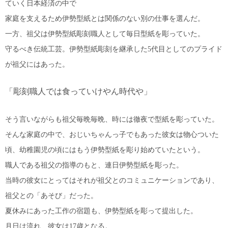
ていく日本経済の中で
家庭を支えるため伊勢型紙とは関係のない別の仕事を選んだ。
一方、祖父は伊勢型紙彫刻職人として毎日型紙を彫っていた。
守るべき伝統工芸。伊勢型紙彫刻を継承した5代目としてのプライド
が祖父にはあった。
「彫刻職人では食っていけやん時代や」
そう言いながらも祖父毎晩毎晩、時には徹夜で型紙を彫っていた。
そんな家庭の中で、おじいちゃんっ子でもあった彼女は物心ついた
頃、幼稚園児の頃にはもう
伊勢型紙を彫り始めていたという。
職人である祖父の指導のもと、連日伊勢型紙を彫った。
当時の彼女にとってはそれが祖父とのコミュニケーションであり、
祖父との「あそび」だった。
夏休みにあった工作の宿題も、伊勢型紙を彫って提出した。
月日は流れ、彼女は17歳となる。