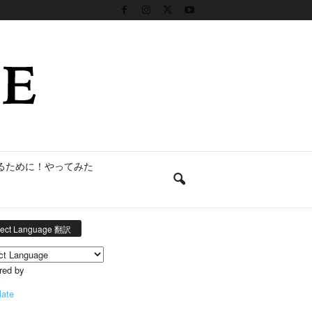
るために！やってみた
lect Language 翻訳
red by
late