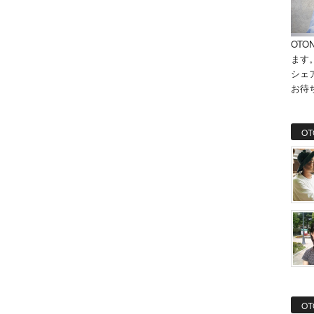
OTO
ます
シェ
お待
OT
OT