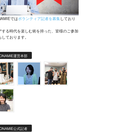
NAMIEでは
ボランティア記者を募集
しており
。
アする時代を楽しむ術を持った、皆様のご参加
ちしております。
ONAMIE運営本部
ONAMIE公式記者