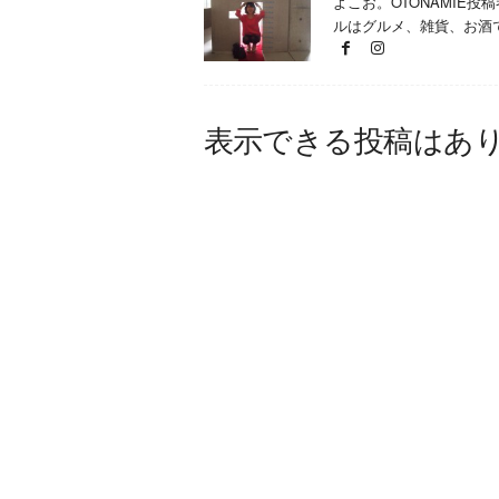
よこお。OTONAMIE
W
ルはグルメ、雑貨、お酒
E
B
マ
ガ
ジ
表示できる投稿はあ
ン
-
O
T
O
N
A
M
I
E
（
オ
ト
ナ
ミ