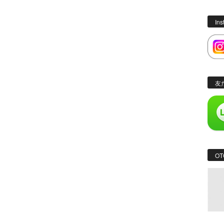
In
友
OT