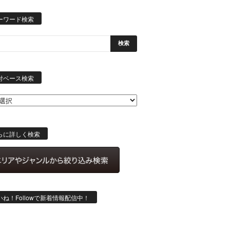
ーワード検索
日
付
付ベース検索
ベ
ー
ス
検
索
らに詳しく検索
いね！Followで新着情報配信中！