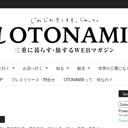
に行く
お店へ行く
知る
観光
世界の三重にな
P
プレスリリース・問合せ
OTONAMIEって、何なの？
Se
Powe
ト
Trans