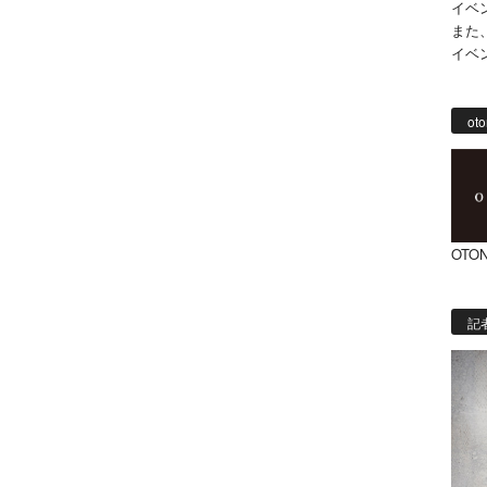
イベ
また
イベ
oto
OTON
記