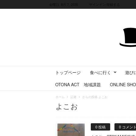
金曜日, 8月 7, 2026
サインイン/登録する
三
トップページ
食べに行く
遊び
重
県
OTONA ACT 地域課題
ONLINE SHO
に
暮
ホーム
記者
からの投稿 よこお
ら
よこお
す
・
旅
す
0 投稿
0 コメン
る