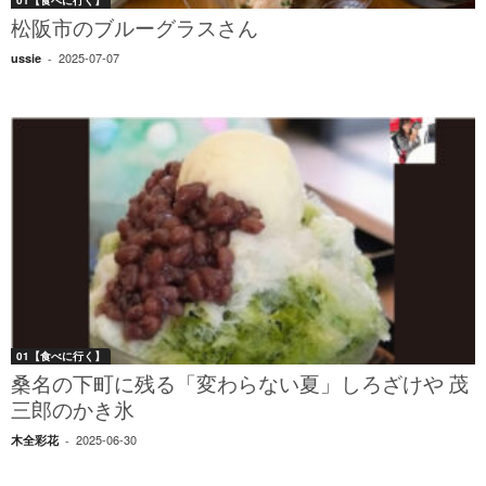
松阪市のブルーグラスさん
2025-07-07
ussie
-
01【食べに行く】
桑名の下町に残る「変わらない夏」しろざけや 茂
三郎のかき氷
2025-06-30
木全彩花
-