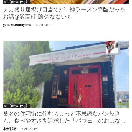
01【食べに行く】
デカ盛り唐揚げ目当てが…神ラーメン降臨だった
お話@飯高町 麺や なないち
2025-10-11
yusuke.murayama
-
01【食べに行く】
桑名の住宅街に佇むちょっと不思議なパン屋さ
ん、食べやすさを追求した「パヴェ」のおはなし
2025-09-16
木全彩花
-