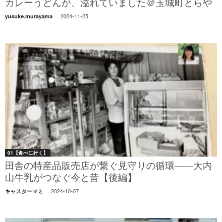
カレーうどんが、溢れていました＠玉城町とらや
2024-11-25
yusuke.murayama
-
01【食べに行く】
田舎の特産品販売店が繋ぐ見守りの循環――大内
山牛乳がつなぐ今と昔【後編】
2024-10-07
キャスターマミ
-