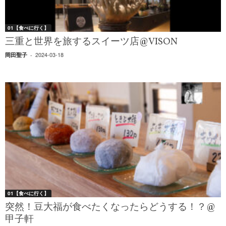
01【食べに行く】
三重と世界を旅するスイーツ店@VISON
2024-03-18
岡田聖子
-
01【食べに行く】
突然！豆大福が食べたくなったらどうする！？@
甲子軒