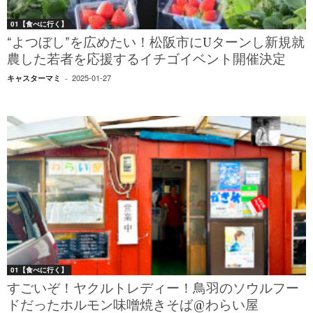
01【食べに行く】
“よつぼし”を広めたい！松阪市にUターンし新規就
農した若者を応援するイチゴイベント開催決定
2025-01-27
キャスターマミ
-
01【食べに行く】
すごいぞ！ヤクルトレディー！鳥羽のソウルフー
ドだったホルモン味噌焼きそば@わらい屋