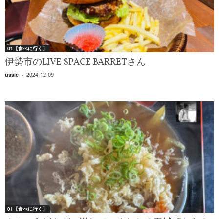
01【食べに行く】
伊勢市のLIVE SPACE BARRETさん
2024-12-09
ussie
-
01【食べに行く】