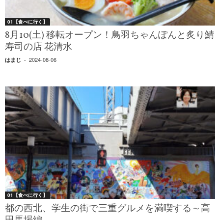
01【食べに行く】
8月10(土) 移転オープン！鳥羽ちゃんぽんと炙り鯖
寿司の店 花清水
2024-08-06
はまじ
-
01【食べに行く】
都の西北、学生の街で三重グルメを満喫する～高