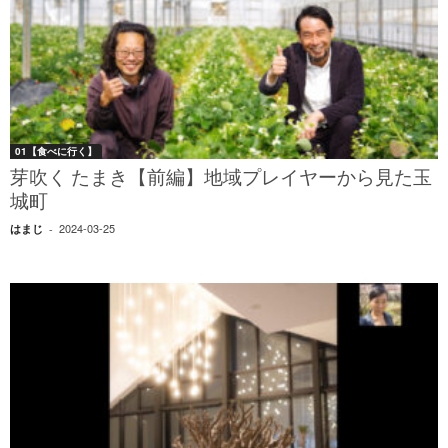
01【食べに行く】
芽吹く たまき【前編】地域プレイヤーから見た玉
城町
2024-03-25
はまじ
-