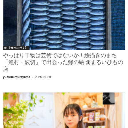
01【食べに行く】
やっぱり干物は芸術ではないか！絵描きのまち
「漁村・波切」で出会った鯵の絵 @まるいひもの
店
2025-07-29
yusuke.murayama
-