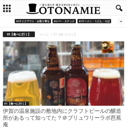
01テイクアウト・お取り寄せ
01バー・スナック
01ラーメン・うどん・そば
01【食べに行く】
ホーム
01【食べに行く】
01【食べに行く】
伊賀の温泉施設の敷地内にクラフトビールの醸造
所があるって知ってた？＠ブリュワリーラボ芭蕉
庵