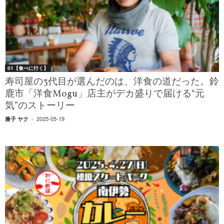
01【食べに行く】
寿司屋の3代目が選んだのは、洋食の道だった。鈴
鹿市「洋食Mogu」店主がデカ盛りで届ける“元
気”のストーリー
2025-05-19
兼子 ヤク
-