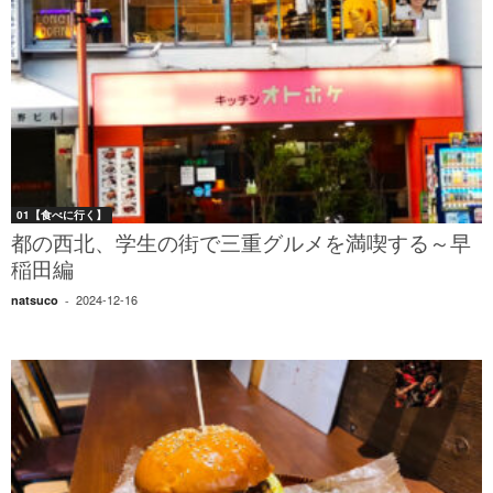
01【食べに行く】
都の西北、学生の街で三重グルメを満喫する～早
稲田編
2024-12-16
natsuco
-