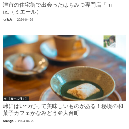
津市の住宅街で出会ったはちみつ専門店「ｍ
iel（ミエール）」
2024-04-29
つるみ
-
01【食べに行く】
峠にはいつだって美味しいものがある！秘境の和
菓子カフェかなみどう＠大台町
2024-04-22
orange
-