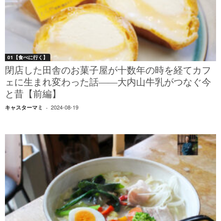
01【食べに行く】
閉店した田舎のお菓子屋が十数年の時を経てカフ
ェに生まれ変わった話――大内山牛乳がつなぐ今
と昔【前編】
2024-08-19
キャスターマミ
-