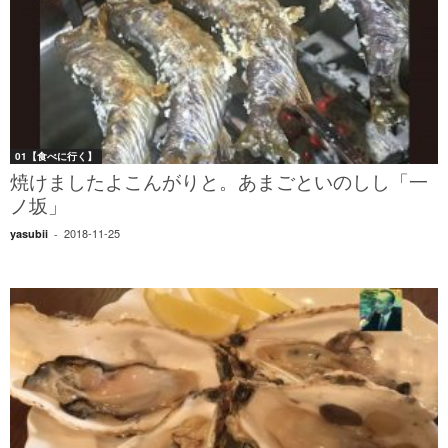
01【食べに行く】
焼けましたよこんがりと。あまごといのしし「一
ノ坂」
2018-11-25
yasubii
-