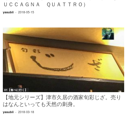
ＵＣＣＡＧＮＡ ＱＵＡＴＴＲＯ）
2018-05-15
yasubii
-
01【食べに行く】
【地元シリーズ】津市久居の酒家旬彩じざ。売り
はなんといっても天然の刺身。
2018-03-18
yasubii
-