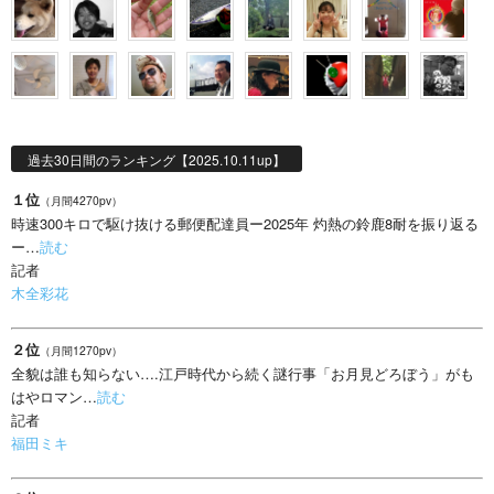
過去30日間のランキング【2025.10.11up】
１位
（月間4270pv）
時速300キロで駆け抜ける郵便配達員ー2025年 灼熱の鈴鹿8耐を振り返る
ー…
読む
記者
木全彩花
２位
（月間1270pv）
全貌は誰も知らない….江戸時代から続く謎行事「お月見どろぼう」がも
はやロマン…
読む
記者
福田ミキ