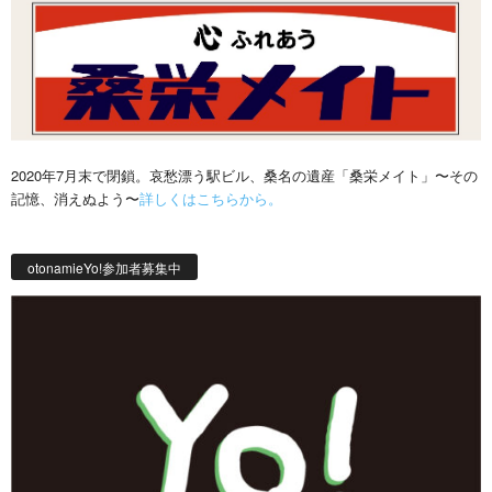
2020年7月末で閉鎖。哀愁漂う駅ビル、桑名の遺産「桑栄メイト」〜その
記憶、消えぬよう〜
詳しくはこちらから。
otonamieYo!参加者募集中