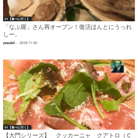
01【食べに行く】
「なぶ羅」さん再オープン！復活ほんとにうっれ
しー。
2018-11-05
yasubii
-
01【食べに行く】
【大門シリーズ】 クッカーニャ クアトロ（Ｃ