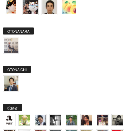
OTONANARA
OTONAICHI
投稿者