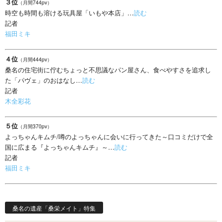
３位
（月間744pv）
時空も時間も溶ける玩具屋「いもや本店」…
読む
記者
福田ミキ
４位
（月間444pv）
桑名の住宅街に佇むちょっと不思議なパン屋さん、食べやすさを追求し
た「パヴェ」のおはなし…
読む
記者
木全彩花
５位
（月間370pv）
よっちゃんキムチ/噂のよっちゃんに会いに行ってきた～口コミだけで全
国に広まる『よっちゃんキムチ』～…
読む
記者
福田ミキ
桑名の遺産「桑栄メイト」特集