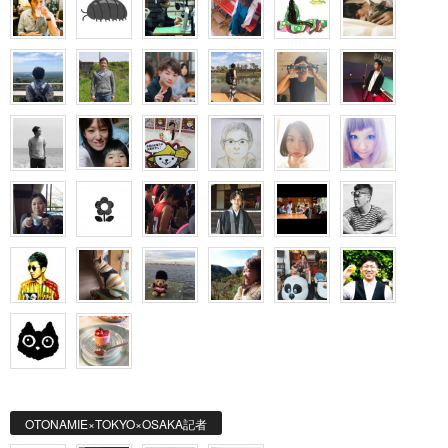
OTONAMIE×TOKYO×OSAKA記者