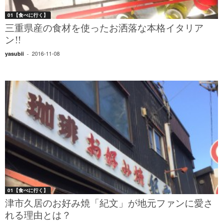
01【食べに行く】
三重県産の食材を使ったお洒落な本格イタリア
ン!!
2016-11-08
yasubii
-
01【食べに行く】
津市久居のお好み焼「紀文」が地元ファンに愛さ
れる理由とは？