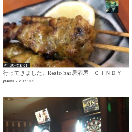
01【食べに行く】
行ってきました。Resto bar居酒屋 ＣＩＮＤＹ
2017-10-10
yasubii
-