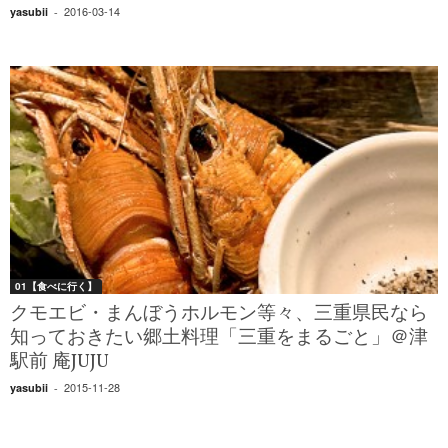
2016-03-14
yasubii
-
01【食べに行く】
クモエビ・まんぼうホルモン等々、三重県民なら
知っておきたい郷土料理「三重をまるごと」＠津
駅前 庵JUJU
2015-11-28
yasubii
-