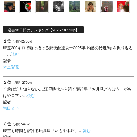
過去30日間のランキング【2025.10.11up】
１位
（月間4270pv）
時速300キロで駆け抜ける郵便配達員ー2025年 灼熱の鈴鹿8耐を振り返る
ー…
読む
記者
木全彩花
２位
（月間1270pv）
全貌は誰も知らない….江戸時代から続く謎行事「お月見どろぼう」がも
はやロマン…
読む
記者
福田ミキ
３位
（月間744pv）
時空も時間も溶ける玩具屋「いもや本店」…
読む
記者