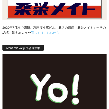
2020年7月末で閉鎖。哀愁漂う駅ビル、桑名の遺産「桑栄メイト」〜その
記憶、消えぬよう〜
詳しくはこちらから。
otonamieYo!参加者募集中