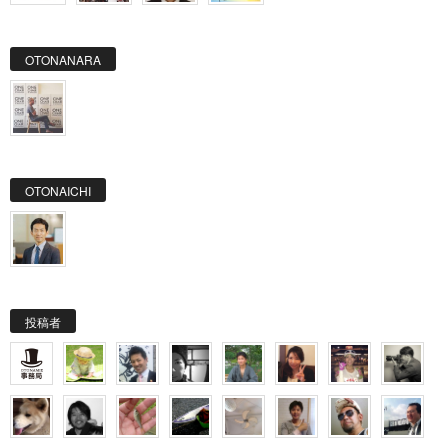
OTONANARA
OTONAICHI
投稿者