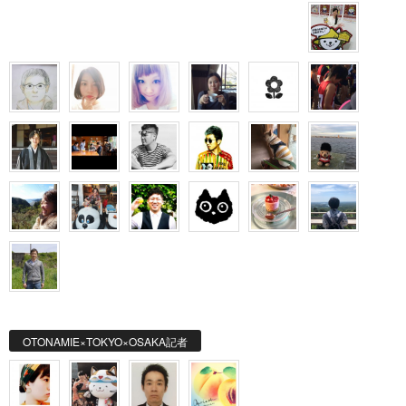
OTONAMIE×TOKYO×OSAKA記者