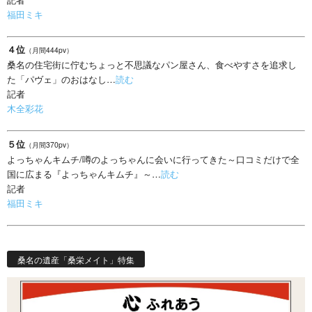
福田ミキ
４位
（月間444pv）
桑名の住宅街に佇むちょっと不思議なパン屋さん、食べやすさを追求し
た「パヴェ」のおはなし…
読む
記者
木全彩花
５位
（月間370pv）
よっちゃんキムチ/噂のよっちゃんに会いに行ってきた～口コミだけで全
国に広まる『よっちゃんキムチ』～…
読む
記者
福田ミキ
桑名の遺産「桑栄メイト」特集