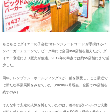
もともとはダイエーの子会社”オレンジフードコート”が手掛けるハ
ンバーガーチェーンで、ピーク時には全国350店舗を超えたが、ダ
イエー衰退により販売が低迷。2017年の時点では約55店舗にまで減
少した。
同年、レンブラントホールディングスが一部を譲受し、ここ最近で
は新たな事業展開をみせていた（2020年7月現在、全国で26店舗を
残すのみ）
そんな中で安定の人気を博していたのは、都市伝説レベルのご夫妻
が切り盛りするドムドムハンバーガー 桑名FC店（通称：桑名ドム