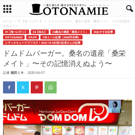
ホーム
01【食べに行く】
ドムドムバーガー。桑名の遺産「桑栄メイト」〜その記憶消
えぬよう〜
01【食べに行く】
04【知る】
04桑名の遺産「桑栄メイト」
06おすすめ記事
07ITONAMIE
07LIFE
13Bトール記事（3000字未満）
レディオキューブ ゲツモク！2023.10.5出演の記者さんの記事
ドムドムバーガー。桑名の遺産「桑栄
メイト」〜その記憶消えぬよう〜
記者
福田ミキ
-
2020-06-07