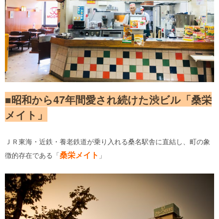
■昭和から47年間愛され続けた渋ビル「桑栄
メイト」
ＪＲ東海・近鉄・養老鉄道が乗り入れる桑名駅舎に直結し、町の象
桑栄メイト
徴的存在である「
」