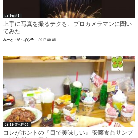
04【知る】
上手に写真を撮るテクを、プロカメラマンに聞い
てみた
2017-09-05
みーと・ザ・ぱら子
-
03【お店へ行く】
コレがホントの『目で美味しい』 安藤食品サンプ