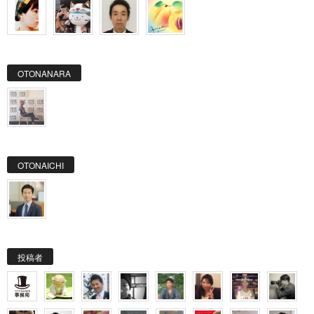
OTONANARA
OTONAICHI
投稿者