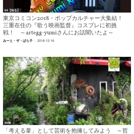
04【知る】
東京コミコン2018・ポップカルチャー大集結！
三重在住の『歌う映画監督』コスプレに初挑
戦！ ～artegg-yumiさんにお話聞いたよ～
2018-12-16
みーと・ザ・ぱら子
-
00秋
「考える葦」として芸術を抱擁してみよう ～哲