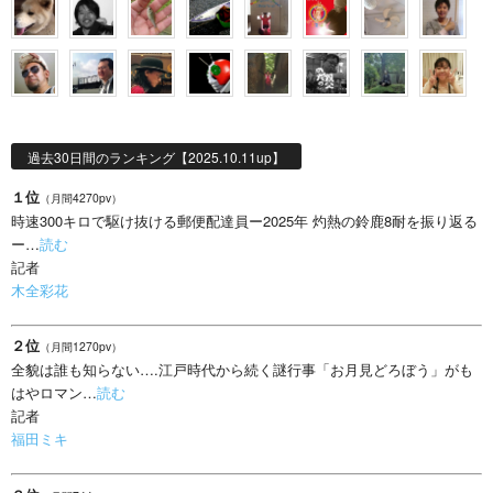
過去30日間のランキング【2025.10.11up】
１位
（月間4270pv）
時速300キロで駆け抜ける郵便配達員ー2025年 灼熱の鈴鹿8耐を振り返る
ー…
読む
記者
木全彩花
２位
（月間1270pv）
全貌は誰も知らない….江戸時代から続く謎行事「お月見どろぼう」がも
はやロマン…
読む
記者
福田ミキ