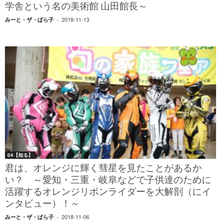
学舎という名の美術館 山田館長～
2018-11-13
みーと・ザ・ぱら子
-
04【知る】
君は、オレンジに輝く彗星を見たことがあるか
い？ ～愛知・三重・岐阜などで子供達のために
活躍するオレンジリボンライダーを大解剖（にイ
ンタビュー）！～
2018-11-06
みーと・ザ・ぱら子
-