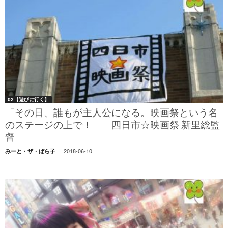
02【遊びに行く】
「その日、誰もが主人公になる。映画祭という名
のステージの上で！」 四日市☆映画祭 新里総監
督
2018-06-10
みーと・ザ・ぱら子
-