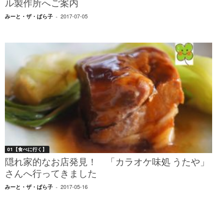
ル製作所へご案内
2017-07-05
みーと・ザ・ぱら子
-
01【食べに行く】
隠れ家的なお店発見！ 「カラオケ味処 うたや」
さんへ行ってきました
2017-05-16
みーと・ザ・ぱら子
-