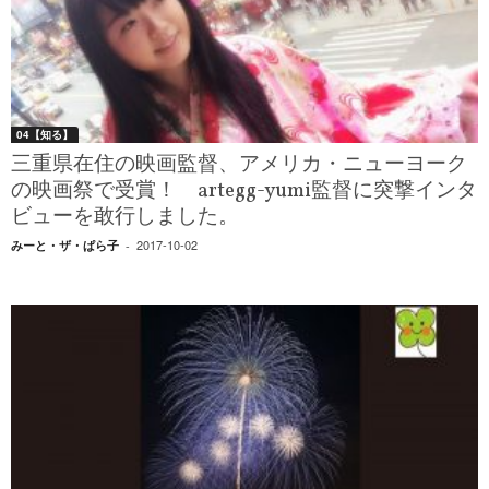
04【知る】
三重県在住の映画監督、アメリカ・ニューヨーク
の映画祭で受賞！ artegg-yumi監督に突撃インタ
ビューを敢行しました。
2017-10-02
みーと・ザ・ぱら子
-