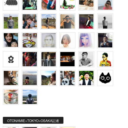
OTONAMIE×TOKYO×OSAKA記者