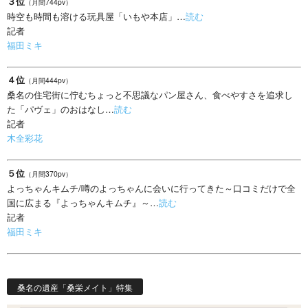
３位
（月間744pv）
時空も時間も溶ける玩具屋「いもや本店」…
読む
記者
福田ミキ
４位
（月間444pv）
桑名の住宅街に佇むちょっと不思議なパン屋さん、食べやすさを追求し
た「パヴェ」のおはなし…
読む
記者
木全彩花
５位
（月間370pv）
よっちゃんキムチ/噂のよっちゃんに会いに行ってきた～口コミだけで全
国に広まる『よっちゃんキムチ』～…
読む
記者
福田ミキ
桑名の遺産「桑栄メイト」特集