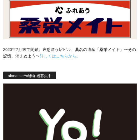
2020年7月末で閉鎖。哀愁漂う駅ビル、桑名の遺産「桑栄メイト」〜その
記憶、消えぬよう〜
詳しくはこちらから。
otonamieYo!参加者募集中