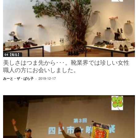
04【知る】
美しさはつま先から･･･。靴業界では珍しい女性
職人の方にお会いしました。
2019-12-17
みーと・ザ・ぱら子
-