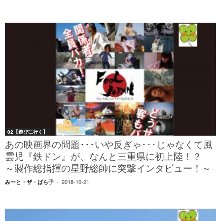
02【遊びに行く】
あの映画界の問題･･･いや反ぎゃ･･･じゃなくて風
雲児『鉄ドン』が、なんと三重県に初上陸！？
～製作総指揮の星野総帥に突撃インタビュー！～
2018-10-21
みーと・ザ・ぱら子
-