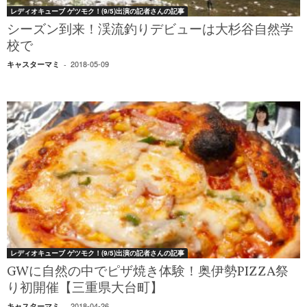
レディオキューブ ゲツモク！(9/5)出演の記者さんの記事
シーズン到来！渓流釣りデビューは大杉谷自然学
校で
2018-05-09
キャスターマミ
-
レディオキューブ ゲツモク！(9/5)出演の記者さんの記事
GWに自然の中でピザ焼き体験！奥伊勢PIZZA祭
り初開催【三重県大台町】
2018-04-26
キャスターマミ
-