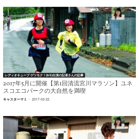
レディオキューブ ゲツモク！(9/5)出演の記者さんの記事
2017年5月に開催【第1回清流宮川マラソン】ユネ
スコエコパークの大自然を満喫
2017-03-22
キャスターマミ
-