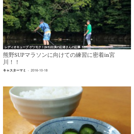
レディオキューブ ゲツモク！(9/5)出演の記者さんの記事
熊野SUPマラソンに向けての練習に密着in宮
川！！
2016-10-18
キャスターマミ
-