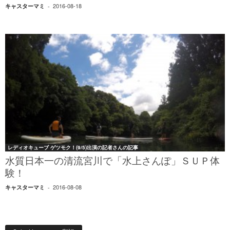
2016-08-18
キャスターマミ
-
レディオキューブ ゲツモク！(9/5)出演の記者さんの記事
水質日本一の清流宮川で「水上さんぽ」ＳＵＰ体
験！
2016-08-08
キャスターマミ
-