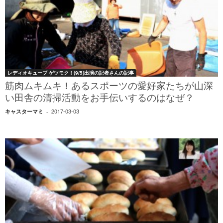
レディオキューブ ゲツモク！(9/5)出演の記者さんの記事
筋肉ムキムキ！あるスポーツの愛好家たちが山深
い田舎の清掃活動をお手伝いするのはなぜ？
2017-03-03
キャスターマミ
-