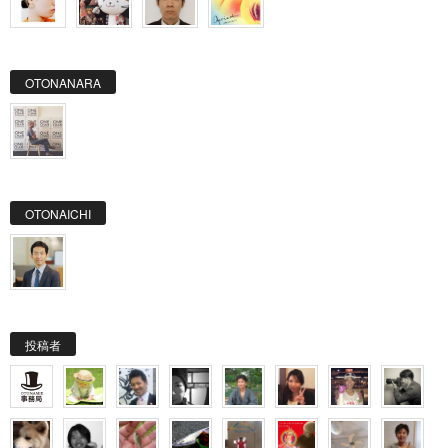
OTONANARA
OTONAICHI
投稿者