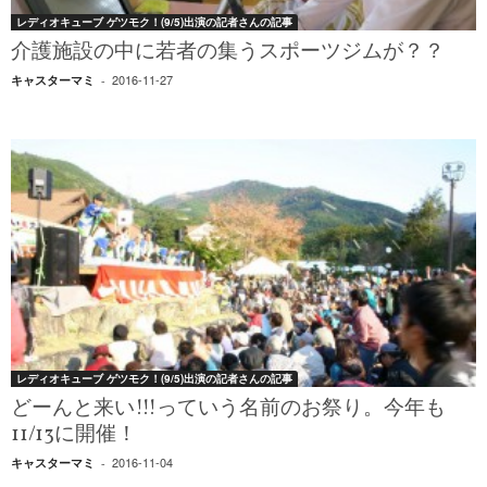
レディオキューブ ゲツモク！(9/5)出演の記者さんの記事
介護施設の中に若者の集うスポーツジムが？？
2016-11-27
キャスターマミ
-
レディオキューブ ゲツモク！(9/5)出演の記者さんの記事
どーんと来い!!!っていう名前のお祭り。今年も
11/13に開催！
2016-11-04
キャスターマミ
-