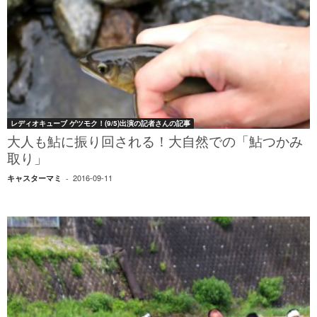
レディオキューブ ゲツモク！(9/5)出演の記者さんの記事
大人も鮎に振り回される！大自然での「鮎つかみ
取り」
2016-09-11
キャスターマミ
-