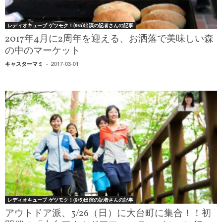
レディオキューブ ゲツモク！(9/5)出演の記者さんの記事
2017年4月に2周年を迎える、お洒落で美味しい森
の中のマーケット
2017-03-01
キャスターマミ
-
レディオキューブ ゲツモク！(9/5)出演の記者さんの記事
アウトドア派、3/26（日）に大台町に集合！！初