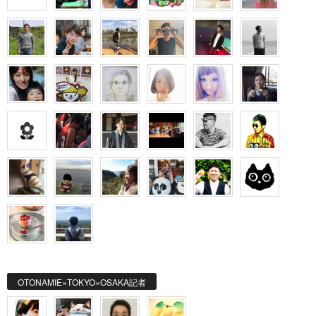
OTONAMIE×TOKYO×OSAKA記者