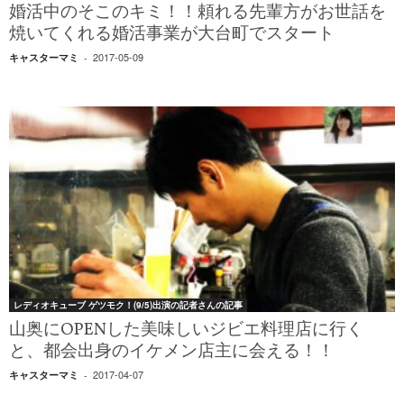
婚活中のそこのキミ！！頼れる先輩方がお世話を
焼いてくれる婚活事業が大台町でスタート
2017-05-09
キャスターマミ
-
レディオキューブ ゲツモク！(9/5)出演の記者さんの記事
山奥にOPENした美味しいジビエ料理店に行く
と、都会出身のイケメン店主に会える！！
2017-04-07
キャスターマミ
-