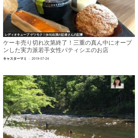
レディオキューブ ゲツモク！(9/5)出演の記者さんの記事
ケーキ売り切れ次第終了！三重の真ん中にオープ
ンした実力派若手女性パティシエのお店
2019-07-24
キャスターマミ
-