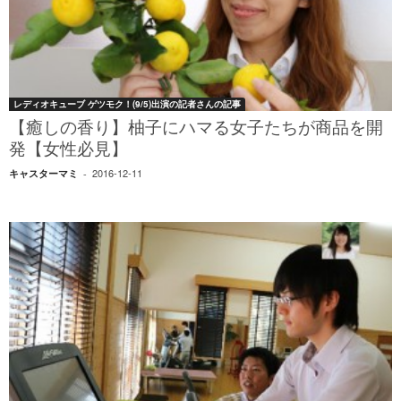
レディオキューブ ゲツモク！(9/5)出演の記者さんの記事
【癒しの香り】柚子にハマる女子たちが商品を開
発【女性必見】
2016-12-11
キャスターマミ
-