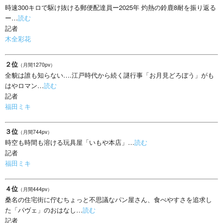
時速300キロで駆け抜ける郵便配達員ー2025年 灼熱の鈴鹿8耐を振り返る
ー…
読む
記者
木全彩花
２位
（月間1270pv）
全貌は誰も知らない….江戸時代から続く謎行事「お月見どろぼう」がも
はやロマン…
読む
記者
福田ミキ
３位
（月間744pv）
時空も時間も溶ける玩具屋「いもや本店」…
読む
記者
福田ミキ
４位
（月間444pv）
桑名の住宅街に佇むちょっと不思議なパン屋さん、食べやすさを追求し
た「パヴェ」のおはなし…
読む
記者