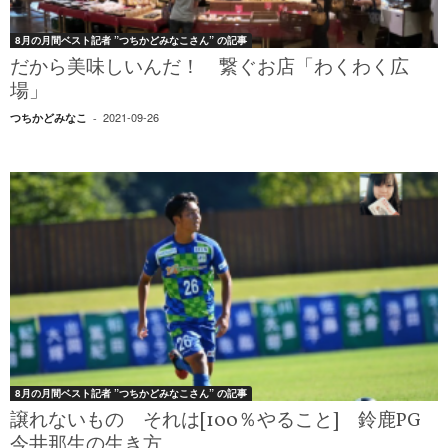
8月の月間ベスト記者 ”つちかどみなこさん” の記事
だから美味しいんだ！ 繋ぐお店「わくわく広
場」
2021-09-26
つちかどみなこ
-
8月の月間ベスト記者 ”つちかどみなこさん” の記事
譲れないもの それは[100％やること] 鈴鹿PG
今井那生の生き方