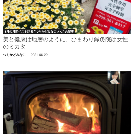
8月の月間ベスト記者 ”つちかどみなこさん” の記事
美と健康は地層のように。ひまわり鍼灸院は女性
のミカタ
2021-06-20
つちかどみなこ
-