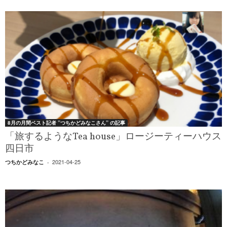
8月の月間ベスト記者 ”つちかどみなこさん” の記事
「旅するようなTea house」ロージーティーハウス
四日市
2021-04-25
つちかどみなこ
-