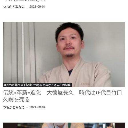
2021-09-01
つちかどみなこ
-
8月の月間ベスト記者 ”つちかどみなこさん” の記事
伝統×革新=進化 大徳屋長久 時代は16代目竹口
久嗣を売る
2021-08-04
つちかどみなこ
-