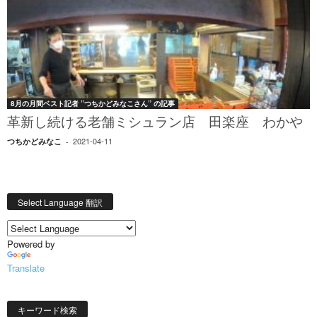
8月の月間ベスト記者 ”つちかどみなこさん” の記事
革新し続ける老舗ミシュラン店 田楽座 わかや
2021-04-11
つちかどみなこ
-
Select Language 翻訳
Powered by
Translate
キーワード検索