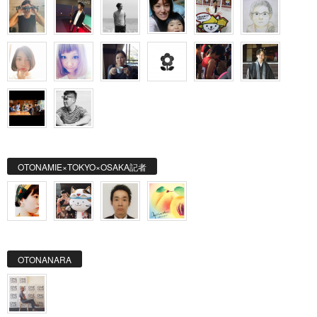
OTONAMIE×TOKYO×OSAKA記者
OTONANARA