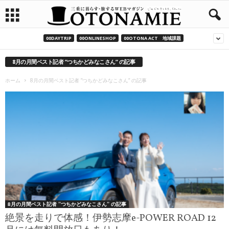
00DAYTRIP
00ONLINESHOP
00OTONA ACT 地域課題
8月の月間ベスト記者 ”つちかどみなこさん” の記事
ホーム
8月の月間ベスト記者 ”つちかどみなこさん” の記事
8月の月間ベスト記者 ”つちかどみなこさん” の記事
絶景を走りで体感！伊勢志摩e-POWER ROAD 12