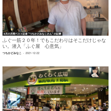
8月の月間ベスト記者 ”つちかどみなこさん” の記事
ふぐ一筋２０年！でもこだわりはそこだけじゃな
い。潜入「ふぐ屋 心意気」
2021-12-22
つちかどみなこ
-