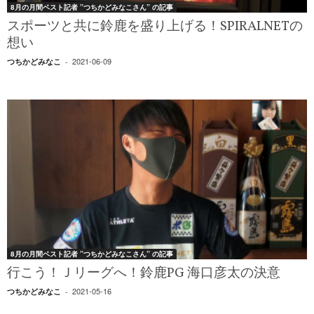
8月の月間ベスト記者 ”つちかどみなこさん” の記事
スポーツと共に鈴鹿を盛り上げる！SPIRALNETの
想い
2021-06-09
つちかどみなこ
-
8月の月間ベスト記者 ”つちかどみなこさん” の記事
行こう！Ｊリーグへ！鈴鹿PG 海口彦太の決意
2021-05-16
つちかどみなこ
-