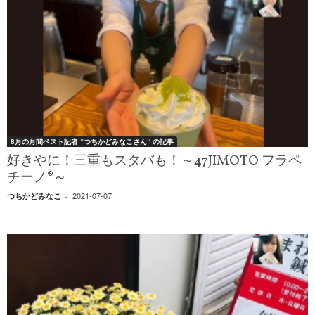
8月の月間ベスト記者 ”つちかどみなこさん” の記事
好きやに！三重もスタバも！～47JIMOTO フラペ
チーノ®～
2021-07-07
つちかどみなこ
-