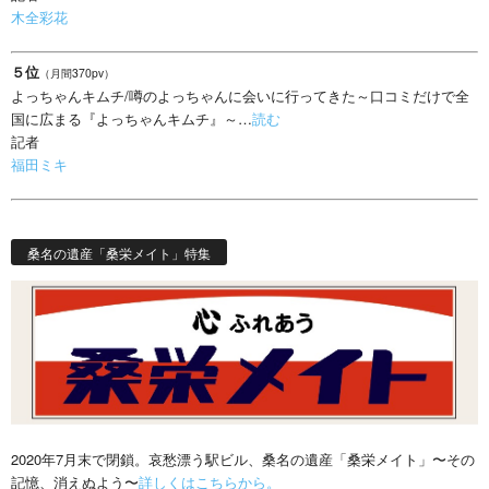
木全彩花
５位
（月間370pv）
よっちゃんキムチ/噂のよっちゃんに会いに行ってきた～口コミだけで全
国に広まる『よっちゃんキムチ』～…
読む
記者
福田ミキ
桑名の遺産「桑栄メイト」特集
2020年7月末で閉鎖。哀愁漂う駅ビル、桑名の遺産「桑栄メイト」〜その
記憶、消えぬよう〜
詳しくはこちらから。