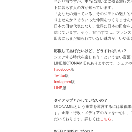
当たり前ですが、本当に想い出に残る旅行ス
トに暮らす人の方が知っています。
「あなたの知っている、そのジモトの魅力的
りませんか？そういった仲間をつくりません
日本の田舎代表になり、世界に日本の田舎を
信じています。そう、1mmずつ…。フラン
田舎にもまだ知られていない魅力が、いや田
応援してあげたいけど、どうすればいい？
シェアする時代を楽しもう！という合い言葉でOTONA
LINE版OTONAMIEもありますので、シ
Facebook
版
Twitter
版
Instagram
版
LINE
版
タイアップとかしていないの？
OTONAMIEという事業を運営するには最
す。企業・行政・メディアの方々を中心に、
だいております。詳しくは
こちら
。
WEBとSNSだけなの？