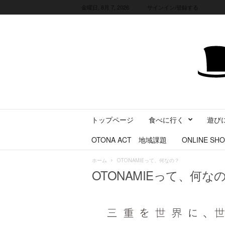
金曜日, 8月 7, 2026
サインイン/登録する
三
トップページ
食べに行く
遊び
重
県
OTONA ACT 地域課題
ONLINE SHO
に
暮
ホーム
OTONAMIEって、何なの？
ら
OTONAMIEって、何な
す
・
旅
す
る