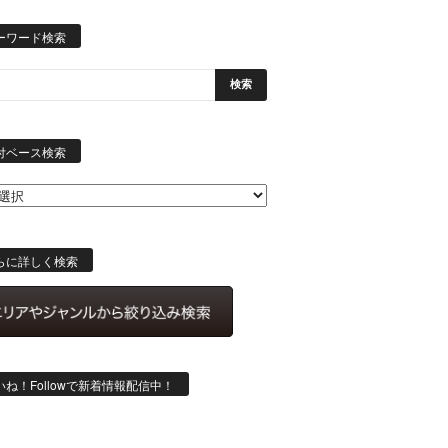
ーワード検索
日
付
付ベース検索
ベ
ー
ス
検
索
らに詳しく検索
いね！Followで新着情報配信中！