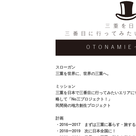
W
E
B
マ
ガ
ジ
ン
-
O
T
O
スローガン
N
三重を世界に、世界の三重へ。
A
M
ミッション
I
三重を日本で三番目に行ってみたいエリアに
E
略して「No三プロジェクト！」
（
民間発の地方創生プロジェクト
オ
ト
計画
ナ
・2016ー2017 まずは三重に暮らす・旅す
ミ
・2018ー2019 次に日本全国に！