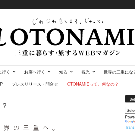
に行く
お店へ行く
知る
観光
世界の三重にな
P
プレスリリース・問合せ
OTONAMIEって、何なの？
Se
の？
Powe
Trans