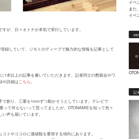
イベ
また
イベ
ですが、日々オトナが本気で実行しています。
oto
が登録していて、ジモトのディープで魅力的な情報を記事として
OTON
月に1本以上の記事を書いていただきます。記者同士の懇親会やワ
録や詳細は
こちら
。
記
手で創り、三重を1mmずつ動かそうとしています。テレビで
三重って何もないって思ってましたが、OTONAMIEを知って色々
しい声も届いています。
らコトやココロに価値観を重視する傾向にあります。