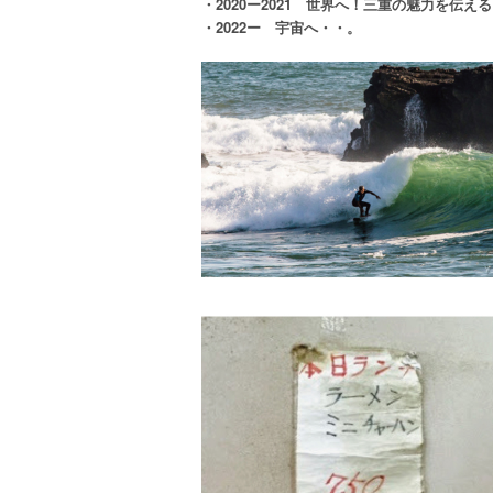
エ
・2020ー2021 世界へ！三重の魅力を伝え
）
・2022ー 宇宙へ・・。