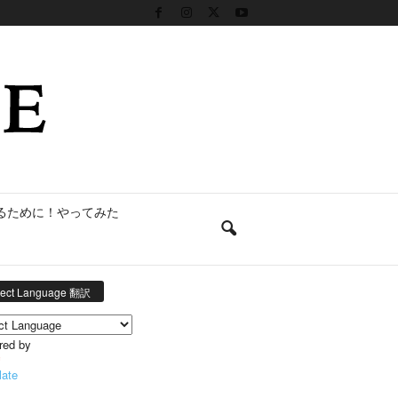
るために！やってみた
lect Language 翻訳
red by
late