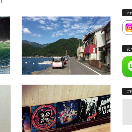
る！
In
友
OT