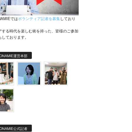
NAMIEでは
ボランティア記者を募集
しており
。
アする時代を楽しむ術を持った、皆様のご参加
ちしております。
ONAMIE運営本部
ONAMIE公式記者