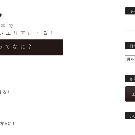
キ
日
さ
する！
い
る方々に！