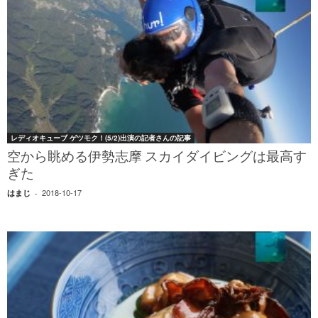
レディオキューブ ゲツモク！(5/2)出演の記者さんの記事
空から眺める伊勢志摩 スカイダイビングは最高す
ぎた
2018-10-17
はまじ
-