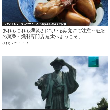
レディオキューブ ゲツモク！(5/2)出演の記者さんの記事
あれもこれも燻製されている錯覚にご注意～魅惑
の薫香～燻製専門店 魚寅へようこそ。
2018-10-11
はまじ
-