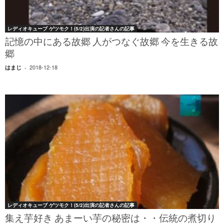
レディオキューブ ゲツモク！(5/2)出演の記者さんの記事
記憶の中にある故郷 人がつなぐ故郷 今を生きる故
郷
2018-12-18
はまじ
-
レディオキューブ ゲツモク！(5/2)出演の記者さんの記事
集え芋好き あまーい芋の秘密は・・伝統の煮切り