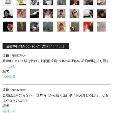
過去30日間のランキング【2025.10.11up】
１位
（月間4270pv）
時速300キロで駆け抜ける郵便配達員ー2025年 灼熱の鈴鹿8耐を振り返る
ー…
読む
記者
木全彩花
２位
（月間1270pv）
全貌は誰も知らない….江戸時代から続く謎行事「お月見どろぼう」がも
はやロマン…
読む
記者
福田ミキ