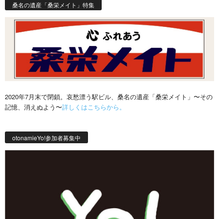
桑名の遺産「桑栄メイト」特集
2020年7月末で閉鎖。哀愁漂う駅ビル、桑名の遺産「桑栄メイト」〜その
記憶、消えぬよう〜
詳しくはこちらから。
otonamieYo!参加者募集中