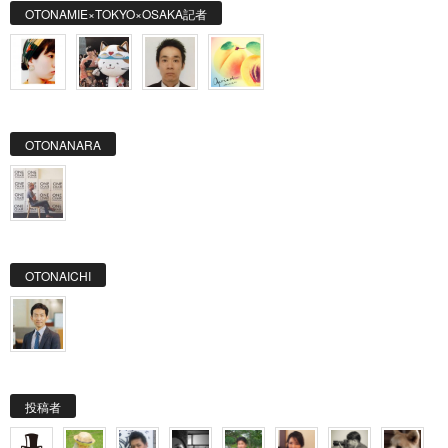
OTONAMIE×TOKYO×OSAKA記者
OTONANARA
OTONAICHI
投稿者