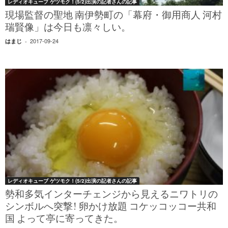
レディオキューブ ゲツモク！(5/2)出演の記者さんの記事
現場監督の聖地 南伊勢町の「幕府・御用商人 河村
瑞賢像」は今日も凛々しい。
2017-09-24
はまじ
-
レディオキューブ ゲツモク！(5/2)出演の記者さんの記事
勢和多気インターチェンジから見えるニワトリの
シンボルへ突撃! 卵かけ放題 コケッコッコー共和
国 よって亭に寄ってきた。