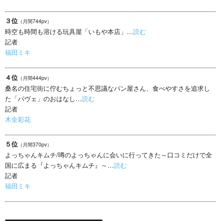
３位
（月間744pv）
時空も時間も溶ける玩具屋「いもや本店」…
読む
記者
福田ミキ
４位
（月間444pv）
桑名の住宅街に佇むちょっと不思議なパン屋さん、食べやすさを追求し
た「パヴェ」のおはなし…
読む
記者
木全彩花
５位
（月間370pv）
よっちゃんキムチ/噂のよっちゃんに会いに行ってきた～口コミだけで全
国に広まる『よっちゃんキムチ』～…
読む
記者
福田ミキ