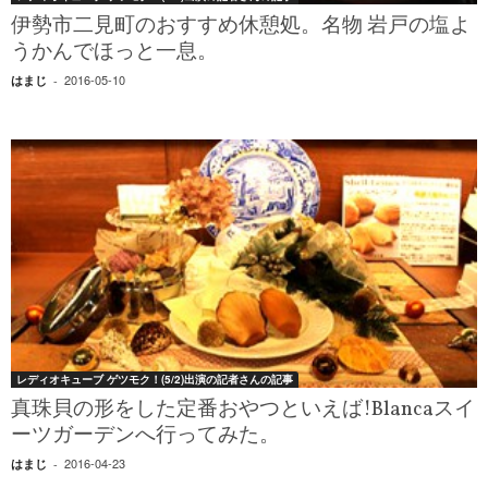
伊勢市二見町のおすすめ休憩処。名物 岩戸の塩よ
うかんでほっと一息。
2016-05-10
はまじ
-
レディオキューブ ゲツモク！(5/2)出演の記者さんの記事
真珠貝の形をした定番おやつといえば!Blancaスイ
ーツガーデンへ行ってみた。
2016-04-23
はまじ
-