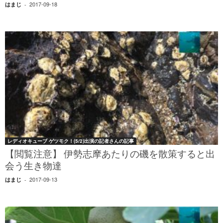
2017-09-18
はまじ
-
レディオキューブ ゲツモク！(5/2)出演の記者さんの記事
【閲覧注意】 伊勢志摩あたりの磯を散策すると出
会う生き物達
2017-09-13
はまじ
-