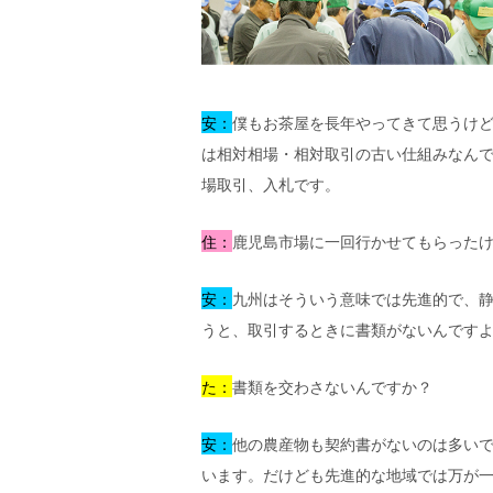
安：
僕もお茶屋を長年やってきて思うけ
は相対相場・相対取引の古い仕組みなんで
場取引、入札です。
住：
鹿児島市場に一回行かせてもらったけ
安：
九州はそういう意味では先進的で、
うと、取引するときに書類がないんです
た：
書類を交わさないんですか？
安：
他の農産物も契約書がないのは多いで
います。だけども先進的な地域では万が