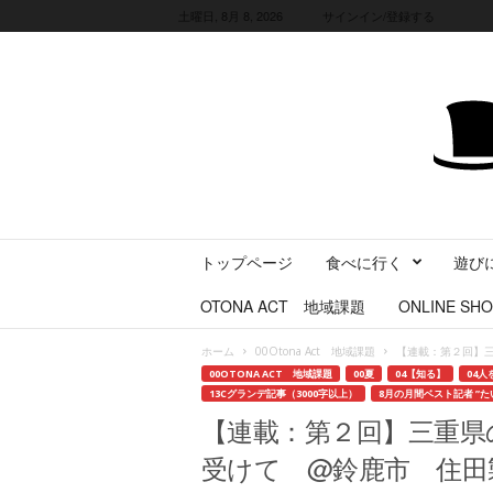
土曜日, 8月 8, 2026
サインイン/登録する
三
トップページ
食べに行く
遊び
重
県
OTONA ACT 地域課題
ONLINE SHO
に
暮
ホーム
00Otona Act 地域課題
【連載：第２回】
ら
00OTONA ACT 地域課題
00夏
04【知る】
04人
す
13Cグランデ記事（3000字以上）
8月の月間ベスト記者 ”た
・
【連載：第２回】三重県
旅
す
受けて @鈴鹿市 住田
る