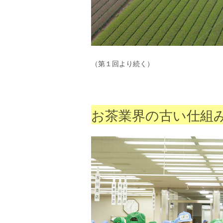
エ
）
（第１回より続く）
お茶業界の古い仕組