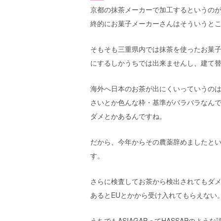
京都の抹茶メーカーで加工するというの
終的にお菓子メーカーさんはそういうと
そもそも三重県内では抹茶を使ったお菓
にするしかうちでは出来ませんし、建て
海外へ日本のお茶が出にくいっていうのは
さいとか色んな枠・基準がバラバラなん
ダメとかあるんですね。
だから、今年からその農薬辞めましたと
す。
さらに検査してお茶から検出されてもダ
あるとEUとかから受け入れてもらえない
うちでもASIAGAPってHASSAPの