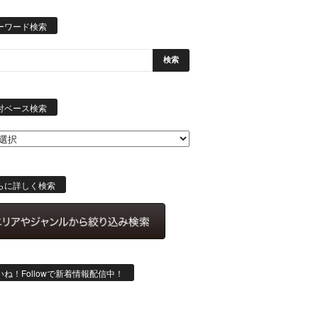
ーワード検索
日
付
付ベース検索
ベ
ー
ス
検
索
らに詳しく検索
いね！Followで新着情報配信中！