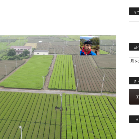
キ
日
さ
い