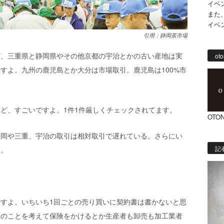
イベ
また
イベ
引用：静岡茶市場
ど、三重県と静岡県やその他京都の宇治とかの古い産地は実
oto
すよ。九州の鹿児島とか大分は市場取引。鹿児島は100%市
ど、すごいですよ。1件1件厳しくチェックされてます。
OTON
静岡や三重、宇治の取引は相対取引で遅れている。さらにい
記
よ。
すよ。いちいち1回ごとの売り買いに契約書は書かないと思
一のことを考えて保険をかけるとか生産者も卸売も加工業者