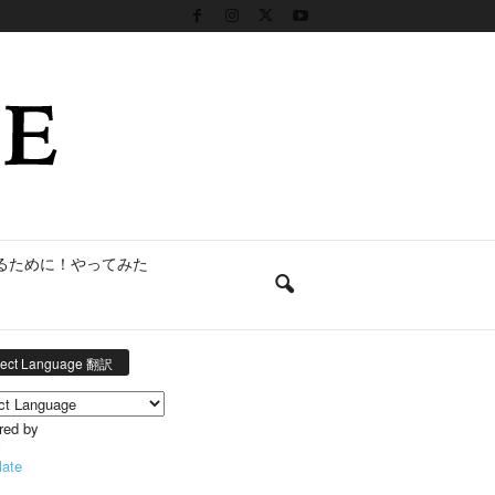
るために！やってみた
lect Language 翻訳
red by
late