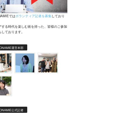
NAMIEでは
ボランティア記者を募集
しており
。
アする時代を楽しむ術を持った、皆様のご参加
ちしております。
ONAMIE運営本部
ONAMIE公式記者