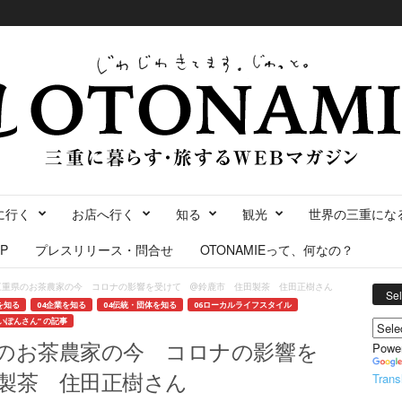
に行く
お店へ行く
知る
観光
世界の三重にな
P
プレスリリース・問合せ
OTONAMIEって、何なの？
三重県のお茶農家の今 コロナの影響を受けて @鈴鹿市 住田製茶 住田正樹さん
Se
を知る
04企業を知る
04伝統・団体を知る
06ローカルライフスタイル
いぽんさん” の記事
のお茶農家の今 コロナの影響を
Powe
製茶 住田正樹さん
Trans