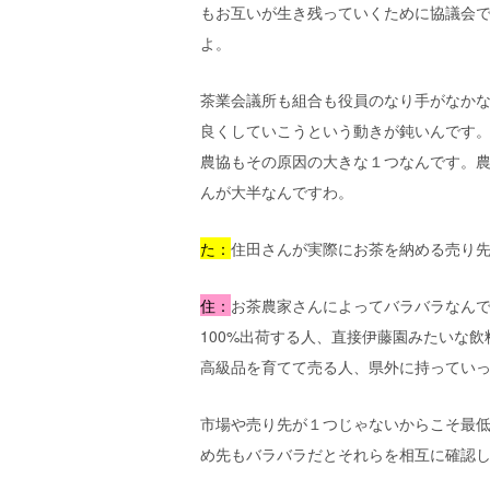
もお互いが生き残っていくために協議会
よ。
茶業会議所も組合も役員のなり手がなか
良くしていこうという動きが鈍いんです
農協もその原因の大きな１つなんです。
んが大半なんですわ。
た：
住田さんが実際にお茶を納める売り
住：
お茶農家さんによってバラバラなん
100%出荷する人、直接伊藤園みたいな
高級品を育てて売る人、県外に持ってい
市場や売り先が１つじゃないからこそ最
め先もバラバラだとそれらを相互に確認