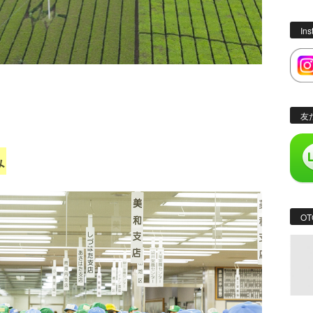
In
友
み
OT