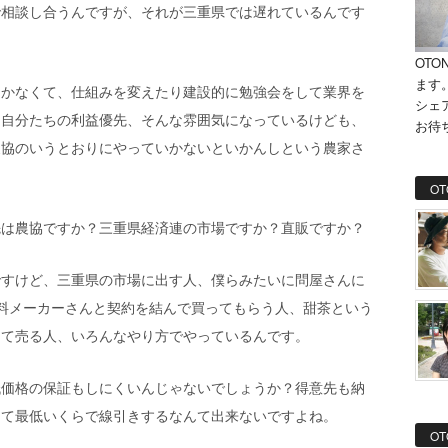
で相談し合うんですが、それが三重県では遅れているんです
OTO
ます
なかなくて、仕組みを変えたり建設的に勉強会をして業界を
シェ
。自分たちの利益優先、そんな雰囲気になっているけども、
お待
農協のいうとおりにやっていかないといかんしという農家さ
OT
先は農協ですか？三重県経済連の市場ですか？直販ですか？
ですけど、三重県の市場に出す人、僕らみたいに問屋さんに
飲料メーカーさんと契約を結んで買ってもらう人、甜茶という
って売る人、いろんなやり方でやっているんです。
低価格の保証もしにくいんじゃないでしょうか？得意先も納
して最低いくらで線引きするなんて出来ないですよね。
OT