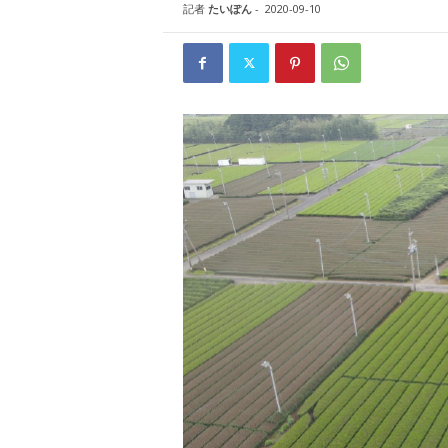
W
記者
たいぽん
-
2020-09-10
E
B
マ
ガ
ジ
ン
-
O
T
O
N
A
M
I
E
（
オ
ト
ナ
ミ