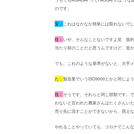
のです。
安：
これはなかなか簡単には取れないで
住：
いや、そんなことないですよ笑 規
当たり前のことだと思うんですけど、昔
でも、これのような基準がないと、大手
た：
製造業でいうISO9000とかと同じよ
住：
そうです、それらと同じ部類です。
わないと言われた農家さんはたくさんい
売り先に流すことができないから、買え
やれることやっていても、コロナでこん