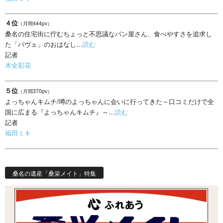
４位
（月間444pv）
桑名の住宅街に佇むちょっと不思議なパン屋さん、食べやすさを追求し
た「パヴェ」のおはなし…
読む
記者
木全彩花
５位
（月間370pv）
よっちゃんキムチ/噂のよっちゃんに会いに行ってきた～口コミだけで全
国に広まる『よっちゃんキムチ』～…
読む
記者
福田ミキ
桑名の遺産「桑栄メイト」特集