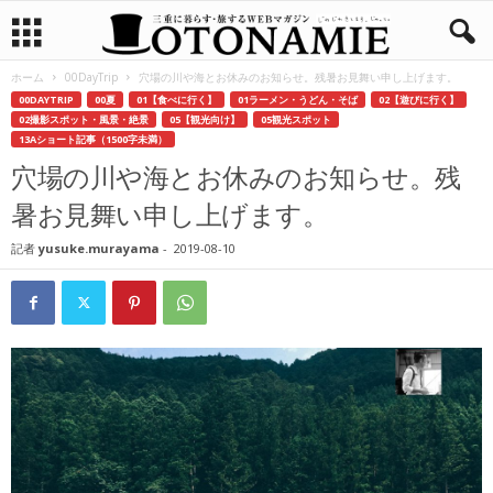
ホーム
00DayTrip
穴場の川や海とお休みのお知らせ。残暑お見舞い申し上げます。
00DAYTRIP
00夏
01【食べに行く】
01ラーメン・うどん・そば
02【遊びに行く】
02撮影スポット・風景・絶景
05【観光向け】
05観光スポット
13Aショート記事（1500字未満）
穴場の川や海とお休みのお知らせ。残
暑お見舞い申し上げます。
記者
yusuke.murayama
-
2019-08-10