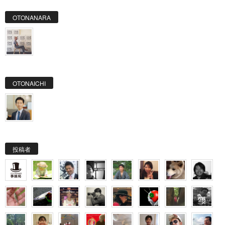
OTONANARA
OTONAICHI
投稿者