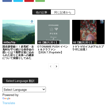
他の記事
同じ記者から
00DayTrip
02【遊びに行く】
02【遊びに行く】
国史跡登録！！多気町・女
OTONAMIE PUSH イベン
トゲトゲのイスがアルスプ
鬼峠を守り続ける保存会の
ト＆クラファン
ラザに出現！
想いとは？熊野古道に込め
【2026.7.31update】
られた祈りと未来への継承
について深掘りしてみた
Select Language 翻訳
Powered by
Translate