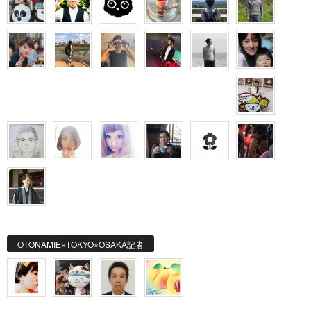
OTONAMIE×TOKYO×OSAKA記者