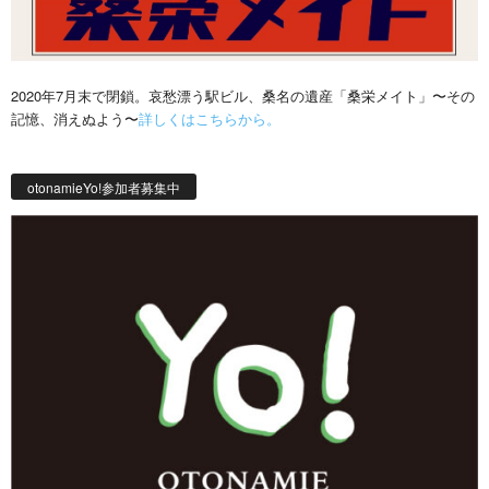
2020年7月末で閉鎖。哀愁漂う駅ビル、桑名の遺産「桑栄メイト」〜その
記憶、消えぬよう〜
詳しくはこちらから。
otonamieYo!参加者募集中