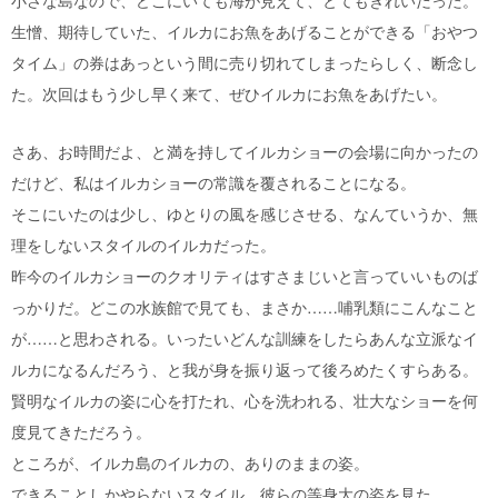
小さな島なので、どこにいても海が見えて、とてもきれいだった。
生憎、期待していた、イルカにお魚をあげることができる「おやつ
タイム」の券はあっという間に売り切れてしまったらしく、断念し
た。次回はもう少し早く来て、ぜひイルカにお魚をあげたい。
さあ、お時間だよ、と満を持してイルカショーの会場に向かったの
だけど、私はイルカショーの常識を覆されることになる。
そこにいたのは少し、ゆとりの風を感じさせる、なんていうか、無
理をしないスタイルのイルカだった。
昨今のイルカショーのクオリティはすさまじいと言っていいものば
っかりだ。どこの水族館で見ても、まさか……哺乳類にこんなこと
が……と思わされる。いったいどんな訓練をしたらあんな立派なイ
ルカになるんだろう、と我が身を振り返って後ろめたくすらある。
賢明なイルカの姿に心を打たれ、心を洗われる、壮大なショーを何
度見てきただろう。
ところが、イルカ島のイルカの、ありのままの姿。
できることしかやらないスタイル。彼らの等身大の姿を見た。