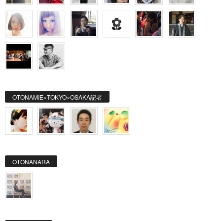
OTONAMIE×TOKYO×OSAKA記者
OTONANARA