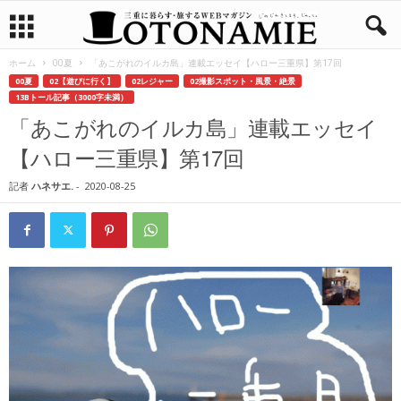
ホーム
00夏
「あこがれのイルカ島」連載エッセイ【ハロー三重県】第17回
00夏
02【遊びに行く】
02レジャー
02撮影スポット・風景・絶景
13Bトール記事（3000字未満）
「あこがれのイルカ島」連載エッセイ
【ハロー三重県】第17回
記者
ハネサエ.
-
2020-08-25