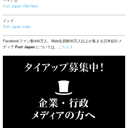
Fun! Japan Việt Nam
インド
Fun! Japan India
Facebookファン数400万人、Web会員数50万人以上が集まる日本紹介メ
ディア
Fun! Japan
については、
こちら
！