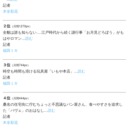
記者
木全彩花
２位
（月間1270pv）
全貌は誰も知らない….江戸時代から続く謎行事「お月見どろぼう」がも
はやロマン…
読む
記者
福田ミキ
３位
（月間744pv）
時空も時間も溶ける玩具屋「いもや本店」…
読む
記者
福田ミキ
４位
（月間444pv）
桑名の住宅街に佇むちょっと不思議なパン屋さん、食べやすさを追求し
た「パヴェ」のおはなし…
読む
記者
木全彩花