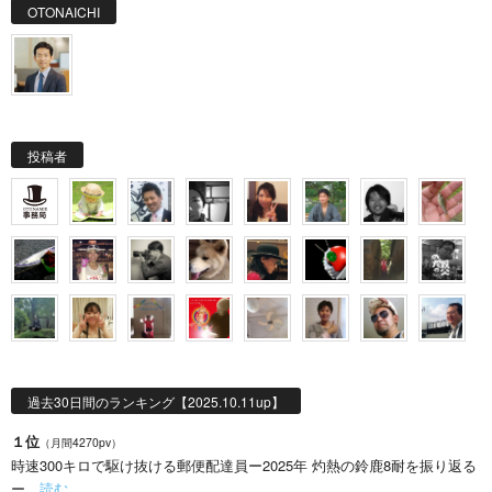
OTONAICHI
投稿者
過去30日間のランキング【2025.10.11up】
１位
（月間4270pv）
時速300キロで駆け抜ける郵便配達員ー2025年 灼熱の鈴鹿8耐を振り返る
ー…
読む