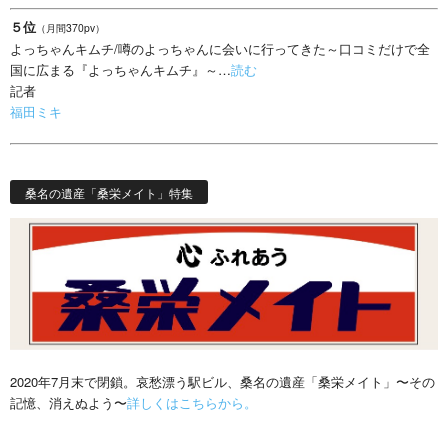
５位
（月間370pv）
よっちゃんキムチ/噂のよっちゃんに会いに行ってきた～口コミだけで全
国に広まる『よっちゃんキムチ』～…
読む
記者
福田ミキ
桑名の遺産「桑栄メイト」特集
2020年7月末で閉鎖。哀愁漂う駅ビル、桑名の遺産「桑栄メイト」〜その
記憶、消えぬよう〜
詳しくはこちらから。