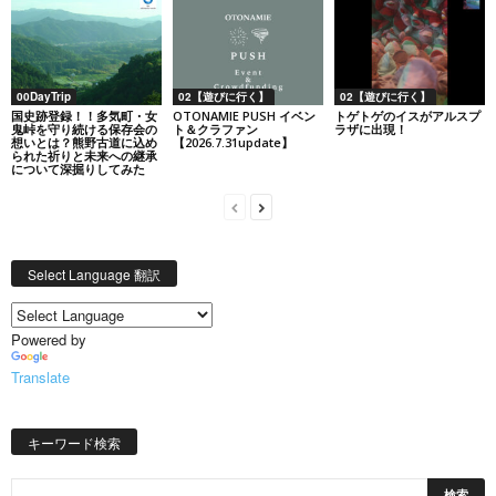
00DayTrip
02【遊びに行く】
02【遊びに行く】
国史跡登録！！多気町・女
OTONAMIE PUSH イベン
トゲトゲのイスがアルスプ
鬼峠を守り続ける保存会の
ト＆クラファン
ラザに出現！
想いとは？熊野古道に込め
【2026.7.31update】
られた祈りと未来への継承
について深掘りしてみた
Select Language 翻訳
Powered by
Translate
キーワード検索