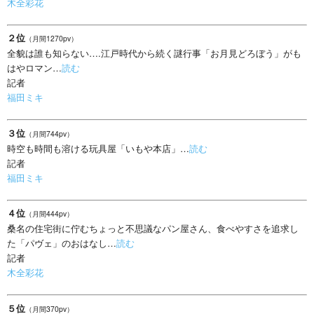
木全彩花
２位
（月間1270pv）
全貌は誰も知らない….江戸時代から続く謎行事「お月見どろぼう」がも
はやロマン…
読む
記者
福田ミキ
３位
（月間744pv）
時空も時間も溶ける玩具屋「いもや本店」…
読む
記者
福田ミキ
４位
（月間444pv）
桑名の住宅街に佇むちょっと不思議なパン屋さん、食べやすさを追求し
た「パヴェ」のおはなし…
読む
記者
木全彩花
５位
（月間370pv）