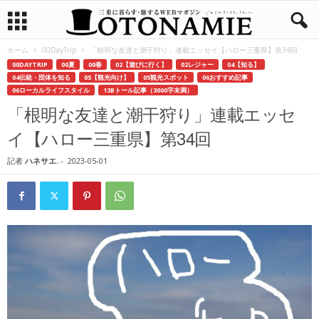
ホーム
00DayTrip
「根明な友達と潮干狩り」連載エッセイ【ハロー三重県】第34回
00DAYTRIP
00夏
00春
02【遊びに行く】
02レジャー
04【知る】
04伝統・団体を知る
05【観光向け】
05観光スポット
06おすすめ記事
06ローカルライフスタイル
13Bトール記事（3000字未満）
「根明な友達と潮干狩り」連載エッセ
イ【ハロー三重県】第34回
記者
ハネサエ.
-
2023-05-01