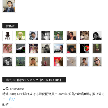
投稿者
過去30日間のランキング【2025.10.11up】
１位
（月間4270pv）
時速300キロで駆け抜ける郵便配達員ー2025年 灼熱の鈴鹿8耐を振り返る
ー…
読む
記者