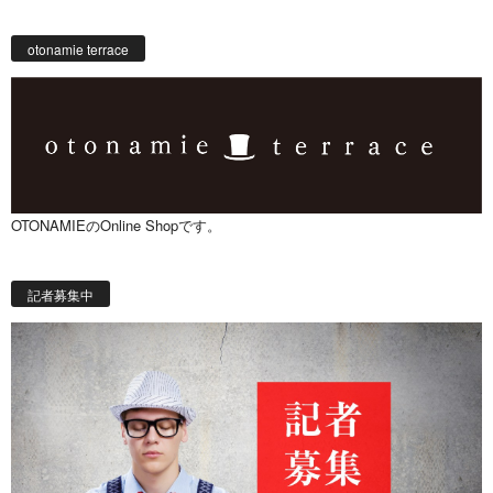
otonamie terrace
OTONAMIEのOnline Shopです。
記者募集中