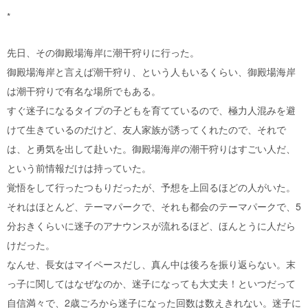
*
先日、その御殿場海岸に潮干狩りに行った。
御殿場海岸と言えば潮干狩り、という人もいるくらい、御殿場海岸
は潮干狩りで有名な場所でもある。
すぐ迷子になるタイプの子どもを育てているので、極力人混みを避
けて生きているのだけど、友人家族が誘ってくれたので、それで
は、と勇気を出して赴いた。御殿場海岸の潮干狩りはすごい人だ、
という前情報だけは持っていた。
覚悟をして行ったつもりだったが、予想を上回るほどの人がいた。
それはほとんど、テーマパークで、それも都会のテーマパークで、5
分おきくらいに迷子のアナウンスが流れるほど、ほんとうに人だら
けだった。
なんせ、長女はマイペースだし、真ん中は後ろを振り返らない。末
っ子に関してはなぜなのか、迷子になっても大丈夫！といつだって
自信満々で、2歳ごろから迷子になった回数は数えきれない。迷子に