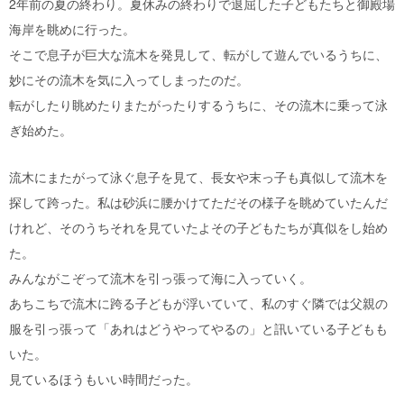
2年前の夏の終わり。夏休みの終わりで退屈した子どもたちと御殿場
海岸を眺めに行った。
そこで息子が巨大な流木を発見して、転がして遊んでいるうちに、
妙にその流木を気に入ってしまったのだ。
転がしたり眺めたりまたがったりするうちに、その流木に乗って泳
ぎ始めた。
流木にまたがって泳ぐ息子を見て、長女や末っ子も真似して流木を
探して跨った。私は砂浜に腰かけてただその様子を眺めていたんだ
けれど、そのうちそれを見ていたよその子どもたちが真似をし始め
た。
みんながこぞって流木を引っ張って海に入っていく。
あちこちで流木に跨る子どもが浮いていて、私のすぐ隣では父親の
服を引っ張って「あれはどうやってやるの」と訊いている子どもも
いた。
見ているほうもいい時間だった。