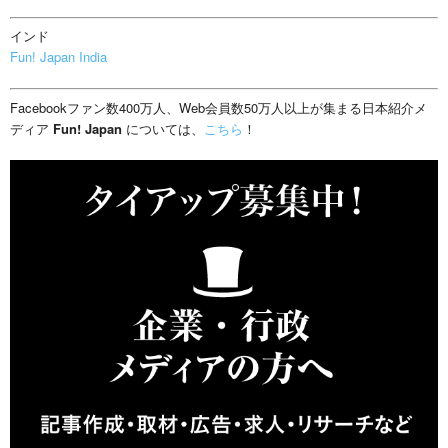
インド
Fun! Japan India
Facebookファン数400万人、Web会員数50万人以上が集まる日本紹介メ
ディア
Fun! Japan
については、
こちら
！