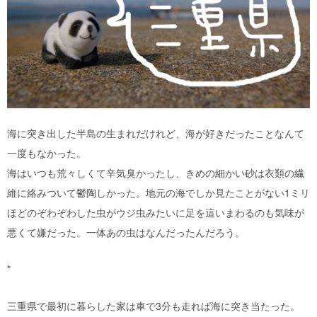
海に突き出した半島の生まれだけれど、海が好きだったことなんて
一度もなかった。
海はいつも荒々しくて辛気臭かったし、きめの細かい砂は衣類の繊
維に絡みついて鬱陶しかった。地元の海でしか見たことがない1ミリ
ほどのぞわぞわした虫がウジ虫みたいに足を這いまわるのも気味が
悪くて嫌だった。一体あの虫はなんだったんだろう。
*
三重県で最初に暮らした家は車で3分も走れば海に突き当たった。