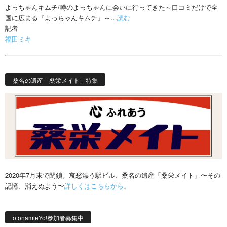
よっちゃんキムチ/噂のよっちゃんに会いに行ってきた～口コミだけで全
国に広まる『よっちゃんキムチ』～…
読む
記者
福田ミキ
桑名の遺産「桑栄メイト」特集
2020年7月末で閉鎖。哀愁漂う駅ビル、桑名の遺産「桑栄メイト」〜その
記憶、消えぬよう〜
詳しくはこちらから。
otonamieYo!参加者募集中