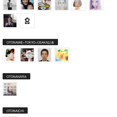
OTONAMIE×TOKYO×OSAKA記者
OTONANARA
OTONAICHI