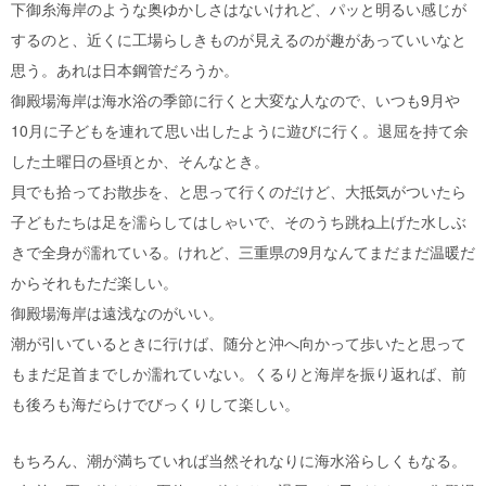
下御糸海岸のような奥ゆかしさはないけれど、パッと明るい感じが
するのと、近くに工場らしきものが見えるのが趣があっていいなと
思う。あれは日本鋼管だろうか。
御殿場海岸は海水浴の季節に行くと大変な人なので、いつも9月や
10月に子どもを連れて思い出したように遊びに行く。退屈を持て余
した土曜日の昼頃とか、そんなとき。
貝でも拾ってお散歩を、と思って行くのだけど、大抵気がついたら
子どもたちは足を濡らしてはしゃいで、そのうち跳ね上げた水しぶ
きで全身が濡れている。けれど、三重県の9月なんてまだまだ温暖だ
からそれもただ楽しい。
御殿場海岸は遠浅なのがいい。
潮が引いているときに行けば、随分と沖へ向かって歩いたと思って
もまだ足首までしか濡れていない。くるりと海岸を振り返れば、前
も後ろも海だらけでびっくりして楽しい。
もちろん、潮が満ちていれば当然それなりに海水浴らしくもなる。