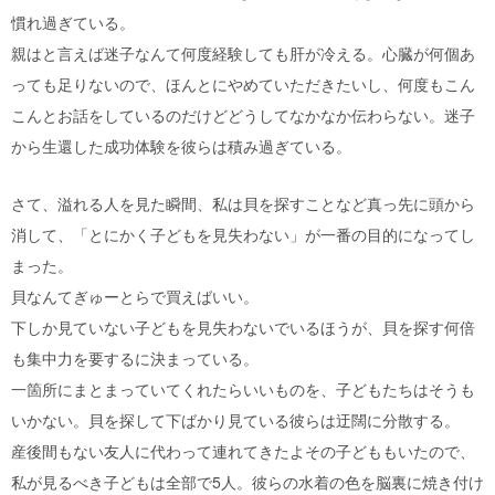
慣れ過ぎている。
親はと言えば迷子なんて何度経験しても肝が冷える。心臓が何個あ
っても足りないので、ほんとにやめていただきたいし、何度もこん
こんとお話をしているのだけどどうしてなかなか伝わらない。迷子
から生還した成功体験を彼らは積み過ぎている。
さて、溢れる人を見た瞬間、私は貝を探すことなど真っ先に頭から
消して、「とにかく子どもを見失わない」が一番の目的になってし
まった。
貝なんてぎゅーとらで買えばいい。
下しか見ていない子どもを見失わないでいるほうが、貝を探す何倍
も集中力を要するに決まっている。
一箇所にまとまっていてくれたらいいものを、子どもたちはそうも
いかない。貝を探して下ばかり見ている彼らは迂闊に分散する。
産後間もない友人に代わって連れてきたよその子どももいたので、
私が見るべき子どもは全部で5人。彼らの水着の色を脳裏に焼き付け