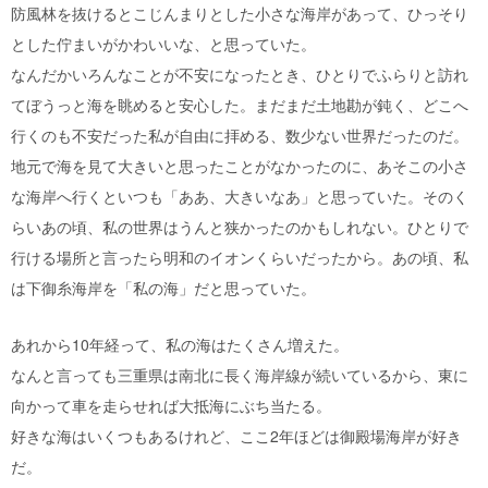
防風林を抜けるとこじんまりとした小さな海岸があって、ひっそり
とした佇まいがかわいいな、と思っていた。
なんだかいろんなことが不安になったとき、ひとりでふらりと訪れ
てぼうっと海を眺めると安心した。まだまだ土地勘が鈍く、どこへ
行くのも不安だった私が自由に拝める、数少ない世界だったのだ。
地元で海を見て大きいと思ったことがなかったのに、あそこの小さ
な海岸へ行くといつも「ああ、大きいなあ」と思っていた。そのく
らいあの頃、私の世界はうんと狭かったのかもしれない。ひとりで
行ける場所と言ったら明和のイオンくらいだったから。あの頃、私
は下御糸海岸を「私の海」だと思っていた。
あれから10年経って、私の海はたくさん増えた。
なんと言っても三重県は南北に長く海岸線が続いているから、東に
向かって車を走らせれば大抵海にぶち当たる。
好きな海はいくつもあるけれど、ここ2年ほどは御殿場海岸が好き
だ。