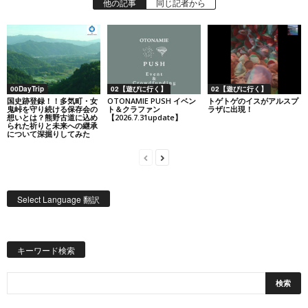
他の記事
同じ記者から
00DayTrip
02【遊びに行く】
02【遊びに行く】
国史跡登録！！多気町・女
OTONAMIE PUSH イベン
トゲトゲのイスがアルスプ
鬼峠を守り続ける保存会の
ト＆クラファン
ラザに出現！
想いとは？熊野古道に込め
【2026.7.31update】
られた祈りと未来への継承
について深掘りしてみた
Select Language 翻訳
キーワード検索