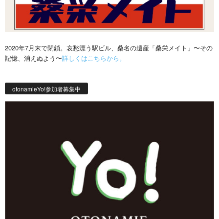
2020年7月末で閉鎖。哀愁漂う駅ビル、桑名の遺産「桑栄メイト」〜その
記憶、消えぬよう〜
詳しくはこちらから。
otonamieYo!参加者募集中