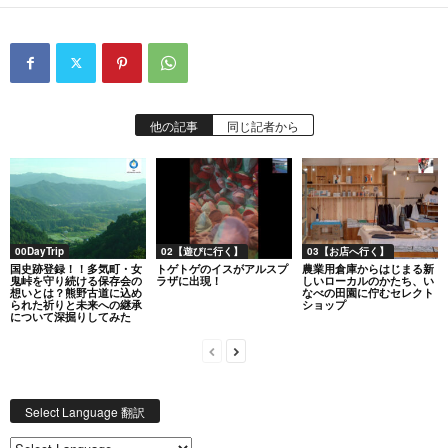
他の記事
同じ記者から
00DayTrip
02【遊びに行く】
03【お店へ行く】
国史跡登録！！多気町・女
トゲトゲのイスがアルスプ
農業用倉庫からはじまる新
鬼峠を守り続ける保存会の
ラザに出現！
しいローカルのかたち、い
想いとは？熊野古道に込め
なべの田園に佇むセレクト
られた祈りと未来への継承
ショップ
について深掘りしてみた
Select Language 翻訳