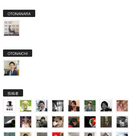
OTONANARA
OTONAICHI
投稿者