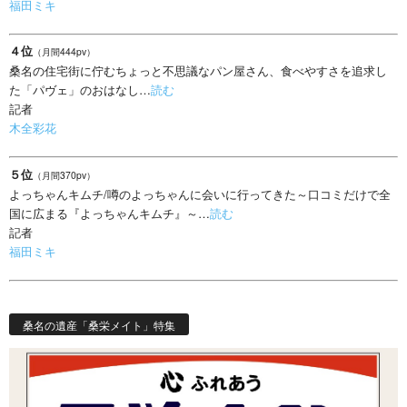
福田ミキ
４位
（月間444pv）
桑名の住宅街に佇むちょっと不思議なパン屋さん、食べやすさを追求し
た「パヴェ」のおはなし…
読む
記者
木全彩花
５位
（月間370pv）
よっちゃんキムチ/噂のよっちゃんに会いに行ってきた～口コミだけで全
国に広まる『よっちゃんキムチ』～…
読む
記者
福田ミキ
桑名の遺産「桑栄メイト」特集