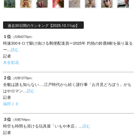
過去30日間のランキング【2025.10.11up】
１位
（月間4270pv）
時速300キロで駆け抜ける郵便配達員ー2025年 灼熱の鈴鹿8耐を振り返る
ー…
読む
記者
木全彩花
２位
（月間1270pv）
全貌は誰も知らない….江戸時代から続く謎行事「お月見どろぼう」がも
はやロマン…
読む
記者
福田ミキ
３位
（月間744pv）
時空も時間も溶ける玩具屋「いもや本店」…
読む
記者