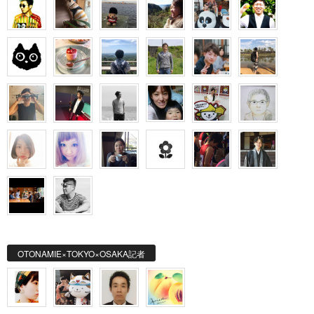
OTONAMIE×TOKYO×OSAKA記者