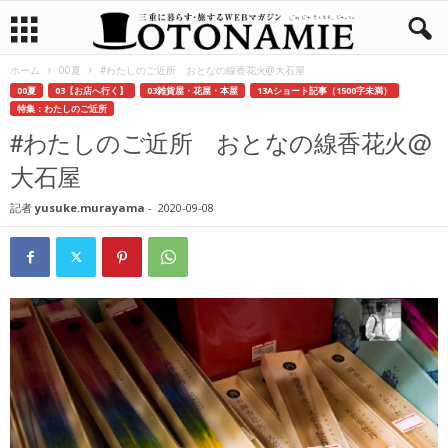
ホーム
00夏
#わたしのご近所 おとなの線香花火@大石屋
00夏
03【お店へ行く】
03雑貨屋・花屋・本屋
13Aショート記事（1500字未満）
特集：わたしのご近所
#わたしのご近所 おとなの線香花火@
大石屋
記者
yusuke.murayama
-
2020-09-08