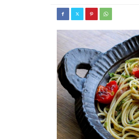
W
E
B
マ
ガ
ジ
ン
-
O
T
O
N
A
M
I
E
（
オ
ト
ナ
ミ