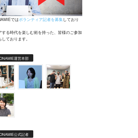
NAMIEでは
ボランティア記者を募集
しており
。
アする時代を楽しむ術を持った、皆様のご参加
ちしております。
ONAMIE運営本部
ONAMIE公式記者