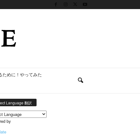
るために！やってみた
lect Language 翻訳
red by
late