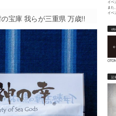
イベ
また
イベ
の宝庫 我らが三重県 万歳!!
oto
OTON
記