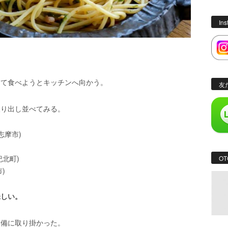
In
って食べようとキッチンへ向かう。
友
取り出し並べてみる。
志摩市)
北町)
OT
)
味しい。
準備に取り掛かった。