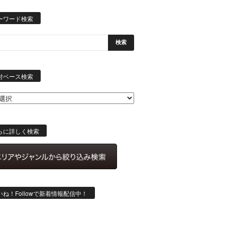
ーワード検索
日
付
付ベース検索
ベ
ー
ス
検
索
らに詳しく検索
いね！Followで新着情報配信中！