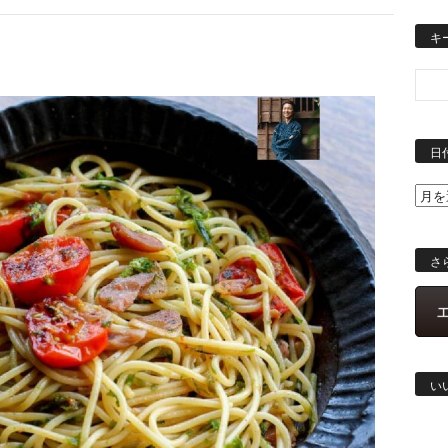
キ
日
さ
い