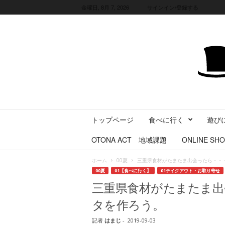
金曜日, 8月 7, 2026
サインイン/登録する
三
トップページ
食べに行く
遊び
重
県
OTONA ACT 地域課題
ONLINE SHO
に
暮
ホーム
00夏
三重県食材がたまたま出会ったら・・
ら
00夏
01【食べに行く】
01テイクアウト・お取り寄せ
す
三重県食材がたまたま出
・
旅
タを作ろう。
す
る
記者
はまじ
-
2019-09-03