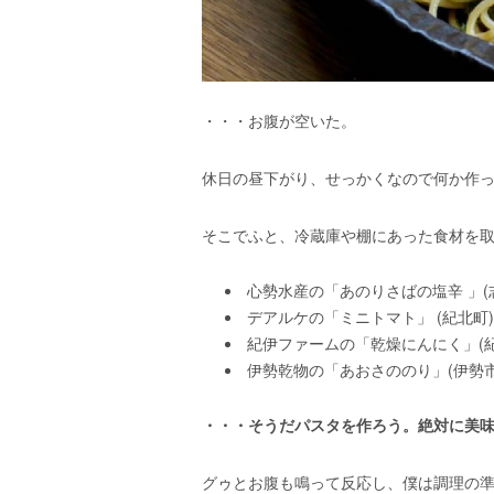
エ
）
・・・お腹が空いた。
休日の昼下がり、せっかくなので何か作
そこでふと、冷蔵庫や棚にあった食材を
心勢水産の「あのりさばの塩辛 」(
デアルケの「ミニトマト」 (紀北町)
紀伊ファームの「乾燥にんにく」(紀
伊勢乾物の「あおさののり」(伊勢市
・・・そうだパスタを作ろう。絶対に美
グゥとお腹も鳴って反応し、僕は調理の