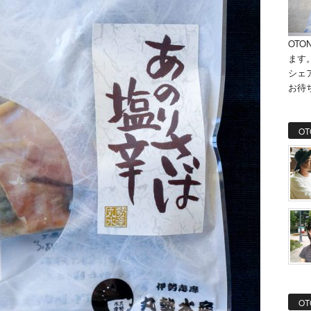
OTO
ます
シェ
お待
OT
OT