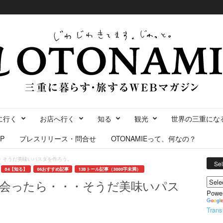
に行く
お店へ行く
知る
観光
世界の三重にな
P
プレスリリース・問合せ
OTONAMIEって、何なの？
・そうだ美味いパスタを作ろう。
Se
04【知る】
06おすすめ記事
13Bトール記事（3000字未満）
会ったら・・・そうだ美味いパス
Powe
Trans