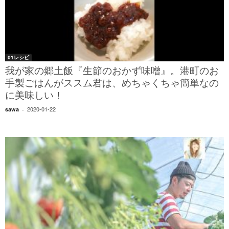
01レシピ
我が家の郷土飯『生節のおかず味噌』。港町のお
手製ごはんがススム君は、めちゃくちゃ簡単なの
に美味しい！
2020-01-22
sawa
-