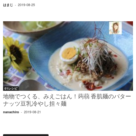
2019-08-25
はまじ
-
01レシピ
地物でつくる、みえごはん！蒟蒻 香肌麺のバター
ナッツ豆乳冷やし担々麺
2019-08-21
nanachiro
-