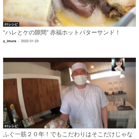
01レシピ
“ハレとケの隙間” 赤福ホットバターサンド！
2022-01-23
y_imura
-
01レシピ
ふぐ一筋２０年！でもこだわりはそこだけじゃな