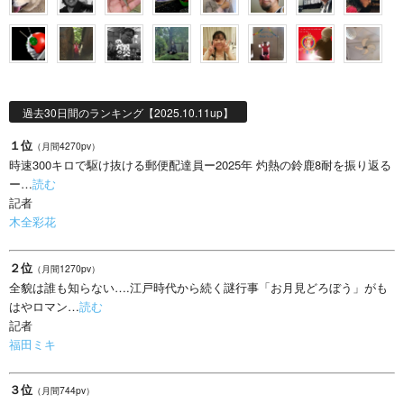
過去30日間のランキング【2025.10.11up】
１位
（月間4270pv）
時速300キロで駆け抜ける郵便配達員ー2025年 灼熱の鈴鹿8耐を振り返る
ー…
読む
記者
木全彩花
２位
（月間1270pv）
全貌は誰も知らない….江戸時代から続く謎行事「お月見どろぼう」がも
はやロマン…
読む
記者
福田ミキ
３位
（月間744pv）