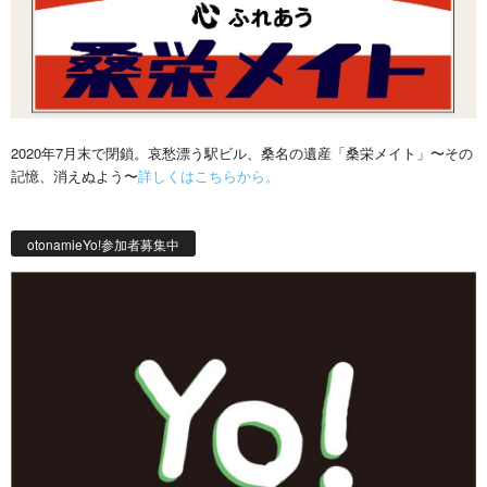
2020年7月末で閉鎖。哀愁漂う駅ビル、桑名の遺産「桑栄メイト」〜その
記憶、消えぬよう〜
詳しくはこちらから。
otonamieYo!参加者募集中