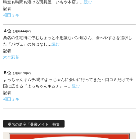
時空も時間も溶ける玩具屋「いもや本店」…
読む
記者
福田ミキ
４位
（月間444pv）
桑名の住宅街に佇むちょっと不思議なパン屋さん、食べやすさを追求し
た「パヴェ」のおはなし…
読む
記者
木全彩花
５位
（月間370pv）
よっちゃんキムチ/噂のよっちゃんに会いに行ってきた～口コミだけで全
国に広まる『よっちゃんキムチ』～…
読む
記者
福田ミキ
桑名の遺産「桑栄メイト」特集