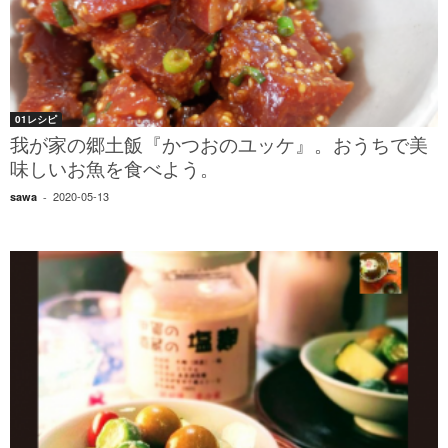
01レシピ
我が家の郷土飯『かつおのユッケ』。おうちで美
味しいお魚を食べよう。
2020-05-13
sawa
-