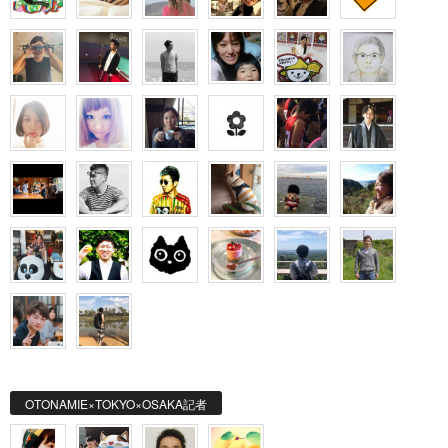
OTONAMIE×TOKYO×OSAKA記者