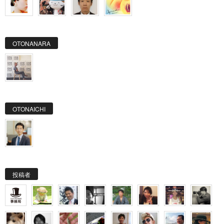
OTONANARA
OTONAICHI
投稿者