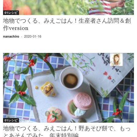
01レシピ
地物でつくる、みえごはん！生産者さん訪問＆創
作version
2020-01-16
nanachiro
-
01レシピ
地物でつくる、みえごはん！野あそび餅で、もっ
とあそんでみた。年末特別編