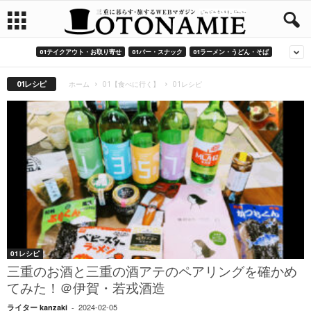
01テイクアウト・お取り寄せ
01バー・スナック
01ラーメン・うどん・そば
01レシピ
ホーム
01【食べに行く】
01レシピ
01レシピ
三重のお酒と三重の酒アテのペアリングを確かめ
てみた！＠伊賀・若戎酒造
2024-02-05
ライター kanzaki
-