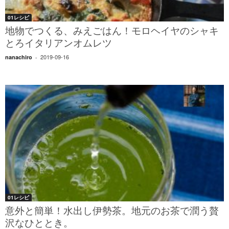
01レシピ
地物でつくる、みえごはん！モロヘイヤのシャキ
とろイタリアンオムレツ
2019-09-16
nanachiro
-
01レシピ
意外と簡単！水出し伊勢茶。地元のお茶で潤う贅
沢なひととき。