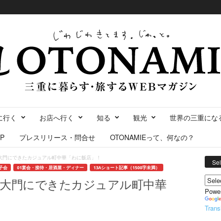
に行く
お店へ行く
知る
観光
世界の三重にな
P
プレスリリース・問合せ
OTONAMIEって、何なの？
大門にできたカジュアル町中華「わに飯店」！
Se
子会
01宴会・接待・居酒屋・ディナー
13Aショート記事（1500字未満）
大門にできたカジュアル町中華
Powe
Trans