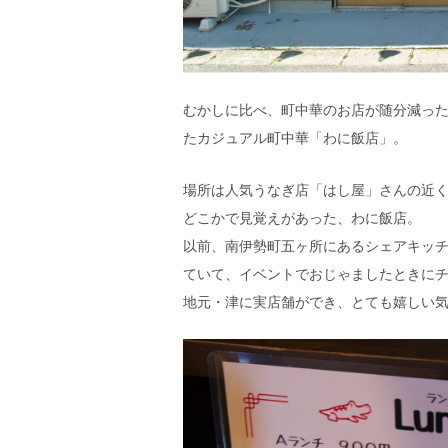
エ
）
むかしに比べ、町中華のお店が随分減っ
たカジュアル町中華「わに飯店」。
場所は人気うなぎ店「はし屋」さんの近
どこかで見覚えがあった、わに飯店。
以前、南伊勢町五ヶ所にあるシェアキッチ
ていて、イベントでおじゃましたときに
地元・津に実店舗ができ、とても嬉しい