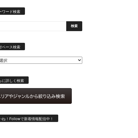
ーワード検索
日
付
付ベース検索
ベ
ー
ス
検
索
らに詳しく検索
いね！Followで新着情報配信中！