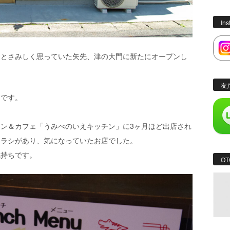
In
たとさみしく思っていた矢先、津の大門に新たにオープンし
友
くです。
ン＆カフェ「うみべのいえキッチン」に3ヶ月ほど出店され
チラシがあり、気になっていたお店でした。
気持ちです。
OT