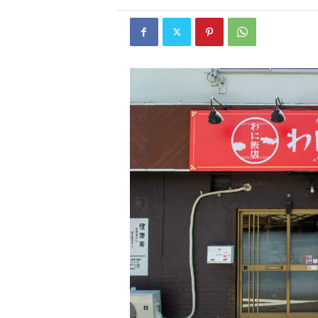
W
E
B
マ
ガ
ジ
ン
-
O
T
O
N
A
M
I
E
（
オ
ト
ナ
ミ