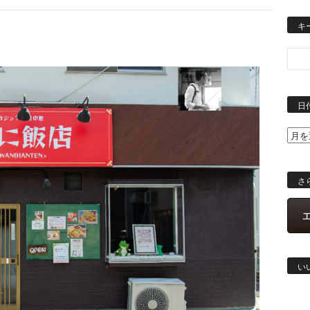
キ
日
さ
い