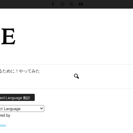
るために！やってみた
lect Language 翻訳
red by
late