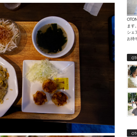
OTO
ます
シェ
お待
OT
OT