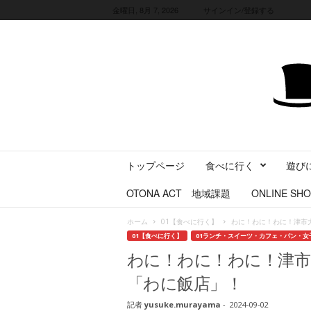
金曜日, 8月 7, 2026
サインイン/登録する
三
トップページ
食べに行く
遊び
重
県
OTONA ACT 地域課題
ONLINE SHO
に
暮
ホーム
01【食べに行く】
わに！わに！わに！津市
ら
01【食べに行く】
01ランチ・スイーツ・カフェ・パン・女
す
わに！わに！わに！津市
・
旅
「わに飯店」！
す
る
記者
yusuke.murayama
-
2024-09-02