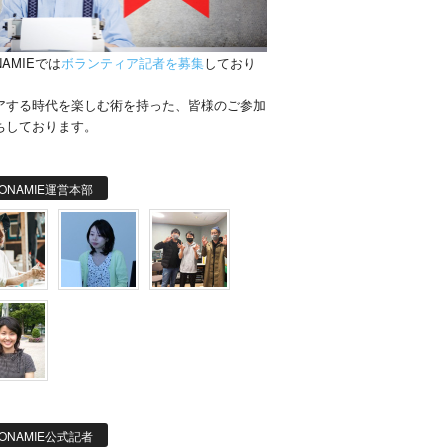
NAMIEでは
ボランティア記者を募集
しており
。
アする時代を楽しむ術を持った、皆様のご参加
ちしております。
ONAMIE運営本部
ONAMIE公式記者