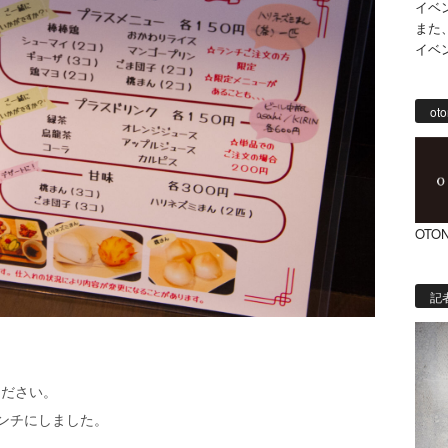
イベ
また
イベ
oto
OTON
記
ください。
ンチにしました。