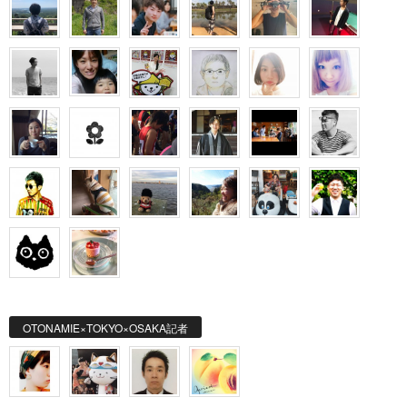
OTONAMIE×TOKYO×OSAKA記者