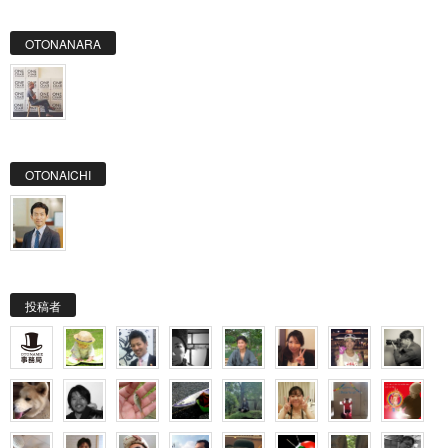
OTONANARA
OTONAICHI
投稿者