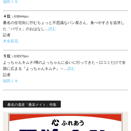
福田ミキ
４位
（月間444pv）
桑名の住宅街に佇むちょっと不思議なパン屋さん、食べやすさを追求し
た「パヴェ」のおはなし…
読む
記者
木全彩花
５位
（月間370pv）
よっちゃんキムチ/噂のよっちゃんに会いに行ってきた～口コミだけで全
国に広まる『よっちゃんキムチ』～…
読む
記者
福田ミキ
桑名の遺産「桑栄メイト」特集