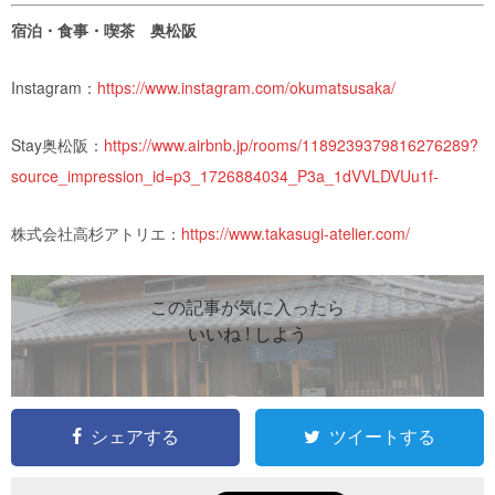
宿泊・食事・喫茶 奥松阪
Instagram：
https://www.instagram.com/okumatsusaka/
Stay奥松阪
：
https://www.airbnb.jp/rooms/1189239379816276289?
source_impression_id=p3_1726884034_P3a_1dVVLDVUu1f-
株式会社高杉アトリエ
：
https://www.takasugi-atelier.com/
この記事が気に入ったら
いいね ! しよう
シェアする
ツイートする