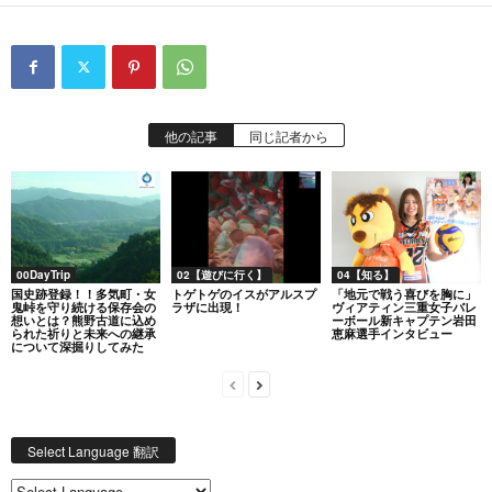
他の記事
同じ記者から
00DayTrip
02【遊びに行く】
04【知る】
国史跡登録！！多気町・女
トゲトゲのイスがアルスプ
「地元で戦う喜びを胸に」
鬼峠を守り続ける保存会の
ラザに出現！
ヴィアティン三重女子バレ
想いとは？熊野古道に込め
ーボール新キャプテン岩田
られた祈りと未来への継承
恵麻選手インタビュー
について深掘りしてみた
Select Language 翻訳