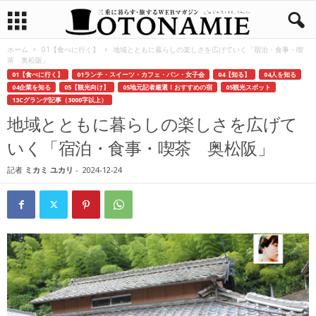
ホーム
01【食べに行く】
地域とともに暮らしの楽しさを広げていく「宿泊・食事・喫
茶 奥松阪」
01【食べに行く】
01ランチ・スイーツ・カフェ・パン・女子会
04【知る】
04人を知る
04企業を知る
05【観光向け】
05地元記者厳選！おすすめの宿
05観光スポット
13Cグランデ記事（3000字以上）
地域とともに暮らしの楽しさを広げて
いく「宿泊・食事・喫茶 奥松阪」
記者
ミカミ ユカリ
-
2024-12-24