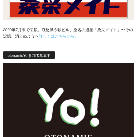
2020年7月末で閉鎖。哀愁漂う駅ビル、桑名の遺産「桑栄メイト」〜その
記憶、消えぬよう〜
詳しくはこちらから。
otonamieYo!参加者募集中