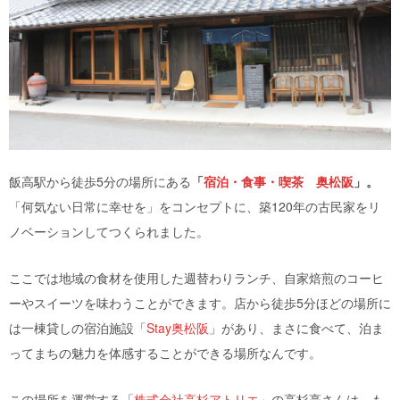
飯高駅から徒歩5分の場所にある
「
宿泊・食事・喫茶 奥松阪
」。
「何気ない日常に幸せを」をコンセプトに、築120年の古民家をリ
ノベーションしてつくられました。
ここでは地域の食材を使用した週替わりランチ、自家焙煎のコーヒ
ーやスイーツを味わうことができます。店から徒歩5分ほどの場所に
は一棟貸しの宿泊施設「
Stay奥松阪
」があり、まさに食べて、泊ま
ってまちの魅力を体感することができる場所なんです。
この場所を運営する「
株式会社高杉アトリエ
」の高杉亮さんは、も