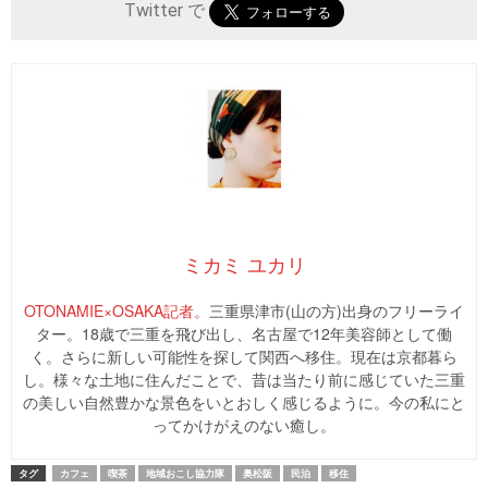
Twitter で
ミカミ ユカリ
OTONAMIE×OSAKA記者。
三重県津市(山の方)出身のフリーライ
ター。18歳で三重を飛び出し、名古屋で12年美容師として働
く。さらに新しい可能性を探して関西へ移住。現在は京都暮ら
し。様々な土地に住んだことで、昔は当たり前に感じていた三重
の美しい自然豊かな景色をいとおしく感じるように。今の私にと
ってかけがえのない癒し。
タグ
カフェ
喫茶
地域おこし協力隊
奥松阪
民泊
移住