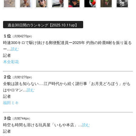
過去30日間のランキング【2025.10.11up】
１位
（月間4270pv）
時速300キロで駆け抜ける郵便配達員ー2025年 灼熱の鈴鹿8耐を振り返る
ー…
読む
記者
木全彩花
２位
（月間1270pv）
全貌は誰も知らない….江戸時代から続く謎行事「お月見どろぼう」がも
はやロマン…
読む
記者
福田ミキ
３位
（月間744pv）
時空も時間も溶ける玩具屋「いもや本店」…
読む
記者