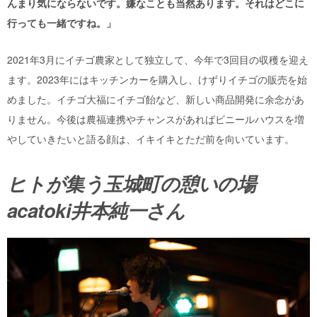
んまり気にならないです。嫌なことも当然あります。それはどこに
行っても一緒ですね。」
2021年3月にイチゴ農家として独立して、今年で3回目の収穫を迎え
ます。2023年にはキッチンカーを購入し、けずりイチゴの販売を始
めました。イチゴ大福にイチゴ飴など、新しい商品開発に余念があ
りません。今後は農福連携やチャンスがあればビニールハウスを増
やしていきたいと語る顔は、イキイキとただ前を向いています。
ヒトが集う玉城町の憩いの場
acatoki井本純一さん