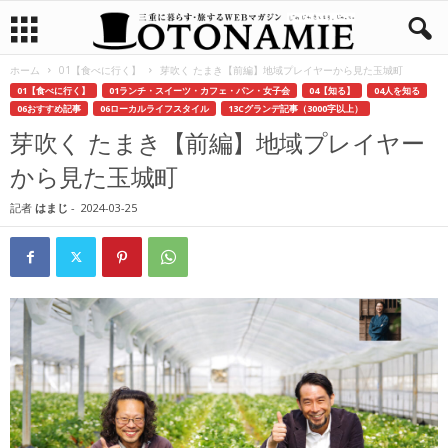
ホーム
01【食べに行く】
芽吹く たまき【前編】地域プレイヤーから見た玉城町
01【食べに行く】
01ランチ・スイーツ・カフェ・パン・女子会
04【知る】
04人を知る
06おすすめ記事
06ローカルライフスタイル
13Cグランデ記事（3000字以上）
芽吹く たまき【前編】地域プレイヤー
から見た玉城町
記者
はまじ
-
2024-03-25