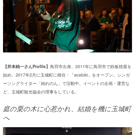
【井本純一さんProfile】
鳥羽市出身。2011年に鳥羽市で鉄板焼屋を
始め、2017年2月に玉城町に移住・「acatoki」をオープン。シンガ
ーソングライター「純れのん」で活動中。イベントの企画・運営な
ど、玉城町観光協会の理事をしている。
庭の栗の木に心惹かれ、結婚を機に玉城町
へ