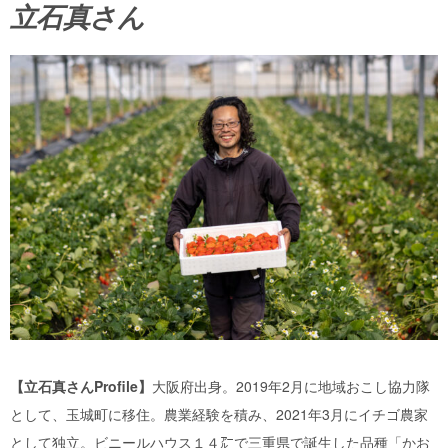
立石真さん
【立石真さんProfile】
大阪府出身。2019年2月に地域おこし協力隊
として、玉城町に移住。農業経験を積み、2021年3月にイチゴ農家
として独立。ビニールハウス１４㌃で三重県で誕生した品種「かお