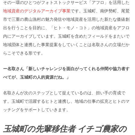
その一環のひとつがフォトストックサービス「アフロ」を活用した
地域資産のデジタルアーカイブ事業
です。玉城町、南伊勢町、尾鷲
市で三重の農山漁村の魅力発信や地域資産を活用した新たな価値創
出を行うことを目的に、「ヒト・モノ・コト」の地域資産をアフロ
内にアーカイブしています。玉城町を含めたフィールドをまたいで
地域団体と連携した事業提案をしていくことは名取さんの立場だか
らこそできる形です。
ー名取さん「新しいチャレンジを面白がってくれる仲間や協力者す
べてが、玉城町の人的資源だね。」
名取さんが次のステップとして捉えているのは、担い手の育成で
す。玉城町で活躍するヒトと連携し、地域の仕事の拡充とヒトのマ
ッチングをサポートしていきます。
玉城町の先輩移住者 イチゴ農家の