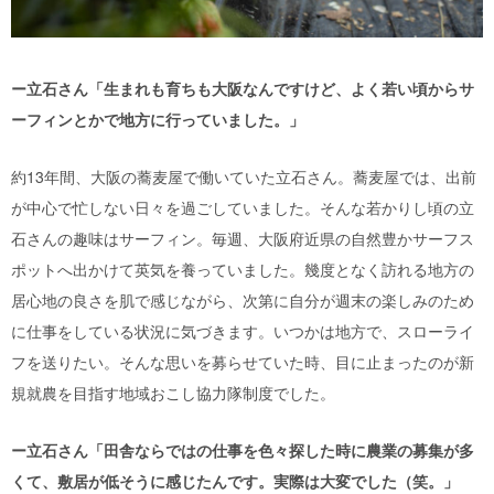
ー立石さん「生まれも育ちも大阪なんですけど、よく若い頃からサ
ーフィンとかで地方に行っていました。」
約13年間、大阪の蕎麦屋で働いていた立石さん。蕎麦屋では、出前
が中心で忙しない日々を過ごしていました。そんな若かりし頃の立
石さんの趣味はサーフィン。毎週、大阪府近県の自然豊かサーフス
ポットへ出かけて英気を養っていました。幾度となく訪れる地方の
居心地の良さを肌で感じながら、次第に自分が週末の楽しみのため
に仕事をしている状況に気づきます。いつかは地方で、スローライ
フを送りたい。そんな思いを募らせていた時、目に止まったのが新
規就農を目指す地域おこし協力隊制度でした。
ー立石さん「田舎ならではの仕事を色々探した時に農業の募集が多
くて、敷居が低そうに感じたんです。実際は大変でした（笑。」