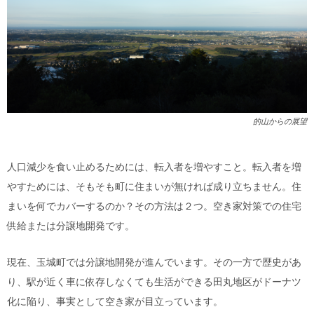
的山からの展望
人口減少を食い止めるためには、転入者を増やすこと。転入者を増
やすためには、そもそも町に住まいが無ければ成り立ちません。住
まいを何でカバーするのか？その方法は２つ。空き家対策での住宅
供給または分譲地開発です。
現在、玉城町では分譲地開発が進んでいます。その一方で歴史があ
り、駅が近く車に依存しなくても生活ができる田丸地区がドーナツ
化に陥り、事実として空き家が目立っています。