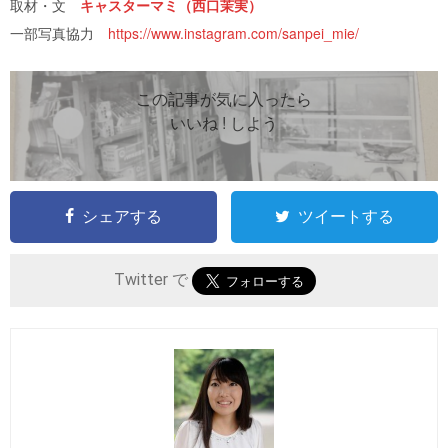
取材・文
キャスターマミ（西口茉実）
一部写真協力
https://www.instagram.com/sanpei_mie/
この記事が気に入ったら
いいね ! しよう
シェアする
ツイートする
Twitter で