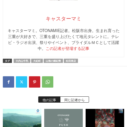
キャスターマミ
キャスターマミ。OTONAMIE記者。松阪市出身。生まれ育った
三重が大好きで、三重を盛り上げたくて地元タレントに。テレ
ビ・ラジオ出演、祭りやイベント、ブライダルＭＣとして活躍
中。
この記者が登場する記事
タグ
大内山牛乳
大紀町
山海の郷紀勢
松田商店
他の記事
同じ記者から