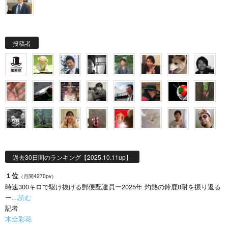
投稿者
過去30日間のランキング【2025.10.11up】
１位
（月間4270pv）
時速300キロで駆け抜ける郵便配達員ー2025年 灼熱の鈴鹿8耐を振り返る
ー…
読む
記者
木全彩花