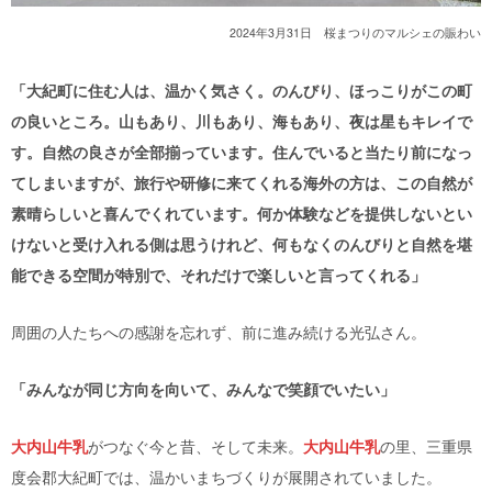
2024年3月31日 桜まつりのマルシェの賑わい
「大紀町に住む人は、温かく気さく。のんびり、ほっこりがこの町
の良いところ。山もあり、川もあり、海もあり、夜は星もキレイで
す。自然の良さが全部揃っています。住んでいると当たり前になっ
てしまいますが、旅行や研修に来てくれる海外の方は、この自然が
素晴らしいと喜んでくれています。何か体験などを提供しないとい
けないと受け入れる側は思うけれど、何もなくのんびりと自然を堪
能できる空間が特別で、それだけで楽しいと言ってくれる」
周囲の人たちへの感謝を忘れず、前に進み続ける光弘さん。
「みんなが同じ方向を向いて、みんなで笑顔でいたい」
大内山牛乳
がつなぐ今と昔、そして未来。
大内山牛乳
の里、三重県
度会郡大紀町では、温かいまちづくりが展開されていました。