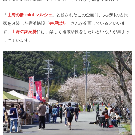
「
山海の郷 mini マルシェ
」と題されたこの企画は、大紀町の古民
家を改装した宿泊施設「
井戸ばた
」さんが企画しているといいま
す。
山海の郷紀勢
には、楽しく地域活性をしたいという人が集まっ
てきています。