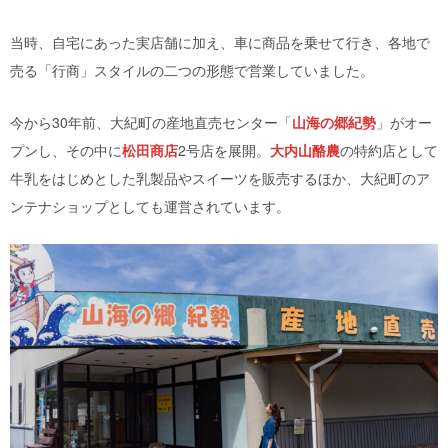
当時、自宅にあった実店舗に加え、車に商品を乗せて行き、各地で
売る「行商」スタイルの二つの形態で営業していました。
今から30年前、大紀町の産地直売センター「
山海の郷紀勢
」がオー
プンし、その中に
松田商店
2号店を展開。
大内山酪農
の特約店として
牛乳をはじめとした乳製品やスイーツを販売するほか、大紀町のア
ンテナショップとしても運営されています。