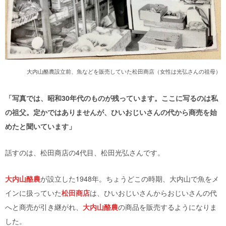
大内山酪農設立前、魚などを販売していた松田商店（女性は光弘さんの祖母）
「写真では、昭和30年代のものが残っています。ここに写るのは私
の祖父。定かではありませんが、ひいおじいさんの代から商売を始
めたと聞いています」
話すのは、松田商店の4代目、松田光弘さんです。
大内山酪農
が設立した1948年。ちょうどこの時期、大内山で魚をメ
インに扱っていた
松田商店
は、ひいおじいさんからおじいさんの代
へと商売が引き継がれ、
大内山酪農
の商品を販売するようになりま
した。