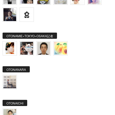
OTONAMIE×TOKYO×OSAKA記者
OTONANARA
OTONAICHI