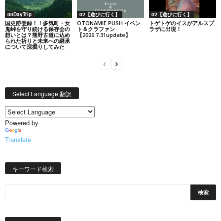
00DayTrip
02【遊びに行く】
02【遊びに行く】
国史跡登録！！多気町・女
OTONAMIE PUSH イベン
トゲトゲのイスがアルスプ
鬼峠を守り続ける保存会の
ト＆クラファン
ラザに出現！
想いとは？熊野古道に込め
【2026.7.31update】
られた祈りと未来への継承
について深掘りしてみた
Select Language 翻訳
Powered by
Translate
キーワード検索
日