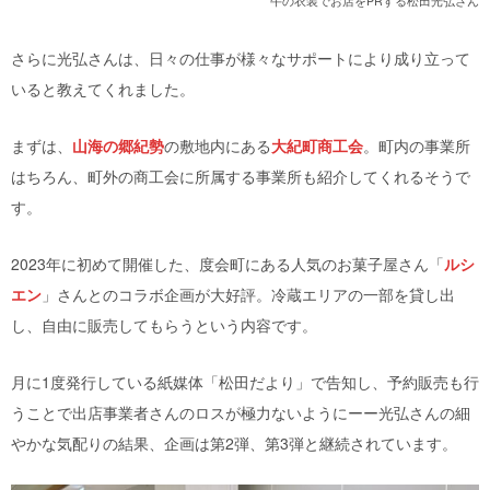
牛の衣装でお店をPRする松田光弘さん
さらに光弘さんは、日々の仕事が様々なサポートにより成り立って
いると教えてくれました。
まずは、
山海の郷紀勢
の敷地内にある
大紀町商工会
。町内の事業所
はちろん、町外の商工会に所属する事業所も紹介してくれるそうで
す。
2023年に初めて開催した、度会町にある人気のお菓子屋さん「
ルシ
エン
」さんとのコラボ企画が大好評。冷蔵エリアの一部を貸し出
し、自由に販売してもらうという内容です。
月に1度発行している紙媒体「松田だより」で告知し、予約販売も行
うことで出店事業者さんのロスが極力ないようにーー光弘さんの細
やかな気配りの結果、企画は第2弾、第3弾と継続されています。