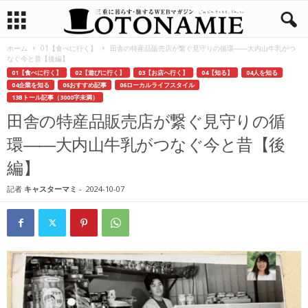
ホーム
01【食べに行く】
田舎の特産品販売店が繋ぐ見守りの循環――大内山牛乳がつ
なぐ今と昔【後編】
01【食べに行く】
02【遊びに行く】
03【お店へ行く】
04【知る】
04人を知る
04企業を知る
06おすすめ記事
06ローカルライフスタイル
13Bトール記事（3000字未満）
田舎の特産品販売店が繋ぐ見守りの循
環――大内山牛乳がつなぐ今と昔【後
編】
記者
キャスターマミ
-
2024-10-07