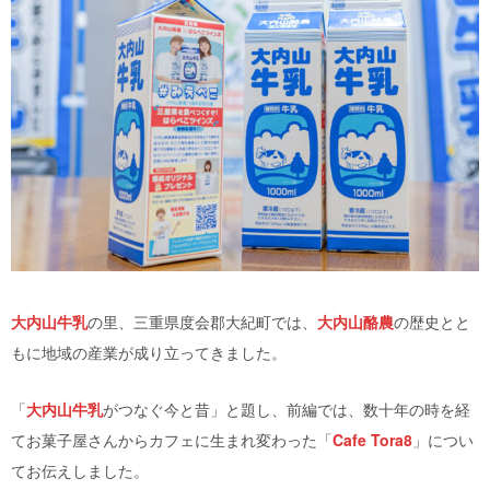
大内山牛乳
の里、三重県度会郡大紀町では、
大内山酪農
の歴史とと
もに地域の産業が成り立ってきました。
「
大内山牛乳
がつなぐ今と昔」と題し、前編では、数十年の時を経
てお菓子屋さんからカフェに生まれ変わった「
Cafe Tora8
」につい
てお伝えしました。