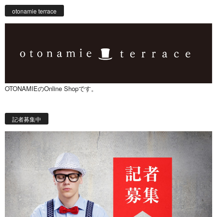
otonamie terrace
OTONAMIEのOnline Shopです。
記者募集中