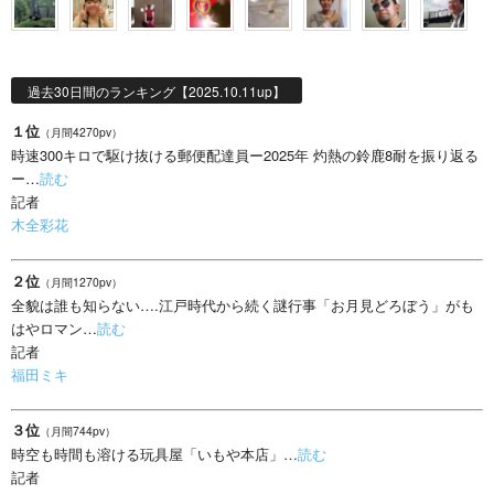
過去30日間のランキング【2025.10.11up】
１位
（月間4270pv）
時速300キロで駆け抜ける郵便配達員ー2025年 灼熱の鈴鹿8耐を振り返る
ー…
読む
記者
木全彩花
２位
（月間1270pv）
全貌は誰も知らない….江戸時代から続く謎行事「お月見どろぼう」がも
はやロマン…
読む
記者
福田ミキ
３位
（月間744pv）
時空も時間も溶ける玩具屋「いもや本店」…
読む
記者