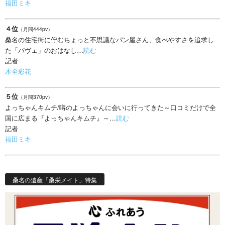
福田ミキ
４位
（月間444pv）
桑名の住宅街に佇むちょっと不思議なパン屋さん、食べやすさを追求し
た「パヴェ」のおはなし…
読む
記者
木全彩花
５位
（月間370pv）
よっちゃんキムチ/噂のよっちゃんに会いに行ってきた～口コミだけで全
国に広まる『よっちゃんキムチ』～…
読む
記者
福田ミキ
桑名の遺産「桑栄メイト」特集