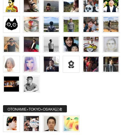
OTONAMIE×TOKYO×OSAKA記者