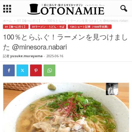
ホーム
01【食べに行く】
100％とらふぐ！ラーメンを見つけました @minesora.nabari
01【食べに行く】
01ラーメン・うどん・そば
13Aショート記事（1500字未満）
100％とらふぐ！ラーメンを見つけまし
た @minesora.nabari
記者
yusuke.murayama
-
2025-06-16