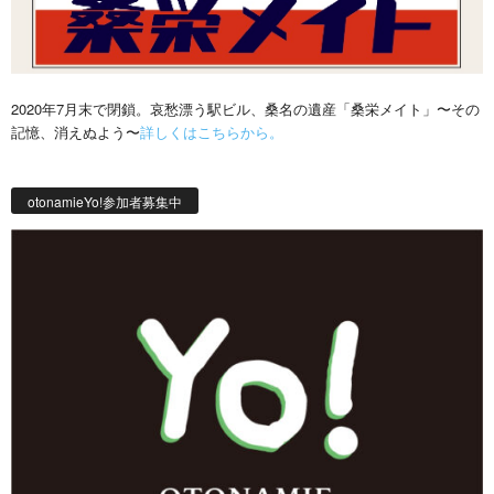
2020年7月末で閉鎖。哀愁漂う駅ビル、桑名の遺産「桑栄メイト」〜その
記憶、消えぬよう〜
詳しくはこちらから。
otonamieYo!参加者募集中