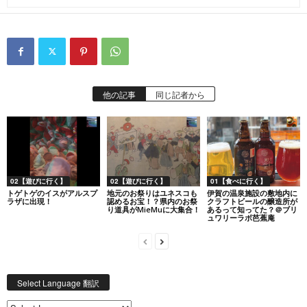
他の記事
同じ記者から
02【遊びに行く】
02【遊びに行く】
01【食べに行く】
トゲトゲのイスがアルスプ
地元のお祭りはユネスコも
伊賀の温泉施設の敷地内に
ラザに出現！
認めるお宝！？県内のお祭
クラフトビールの醸造所が
り道具がMieMuに大集合！
あるって知ってた？＠ブリ
ュワリーラボ芭蕉庵
Select Language 翻訳