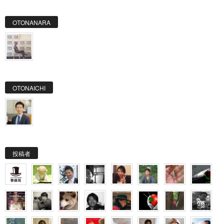
OTONANARA
OTONAICHI
投稿者