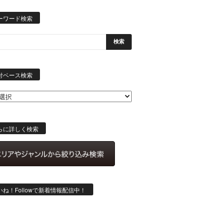
ーワード検索
日
付
付ベース検索
ベ
ー
ス
検
索
らに詳しく検索
いね！Followで新着情報配信中！