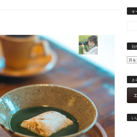
キ
日
さ
い