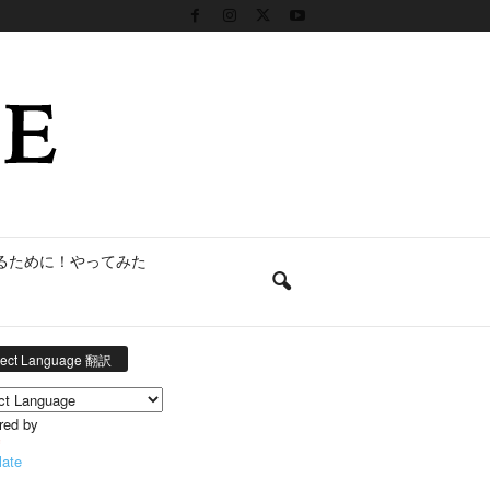
るために！やってみた
lect Language 翻訳
red by
late