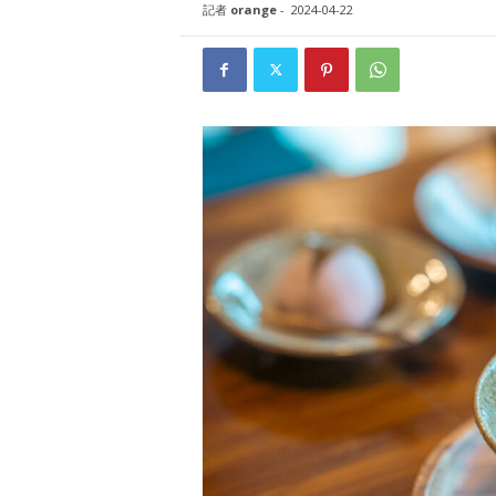
W
記者
orange
-
2024-04-22
E
B
マ
ガ
ジ
ン
-
O
T
O
N
A
M
I
E
（
オ
ト
ナ
ミ