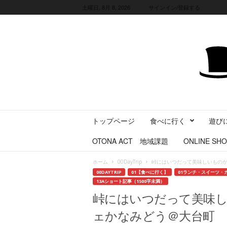
土曜日, 8月 8, 2026
サインイン/登録する
三
トップページ
食べに行く
遊び
重
県
OTONA ACT 地域課題
ONLINE SHO
に
暮
ホーム
00DayTrip
峠にはいつだって美味しいもの
ら
00DAYTRIP
01【食べに行く】
01ランチ・スイーツ・
す
13Aショート記事（1500字未満）
・
峠にはいつだって美味
旅
す
ェかなみどう＠大台町
る