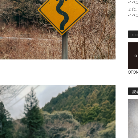
イベ
また
イベ
oto
OTON
記