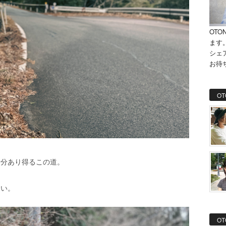
OTO
ます
シェ
お待
OT
十分あり得るこの道。
細い。
OT