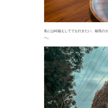
エ
）
私には峠越えしてでも行きたい、秘境の
へ。