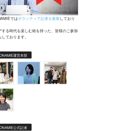
NAMIEでは
ボランティア記者を募集
しており
。
アする時代を楽しむ術を持った、皆様のご参加
ちしております。
ONAMIE運営本部
ONAMIE公式記者