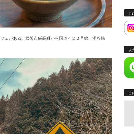
In
カフェがある。松阪市飯高町から国道４２２号線、湯谷峠
友
OT