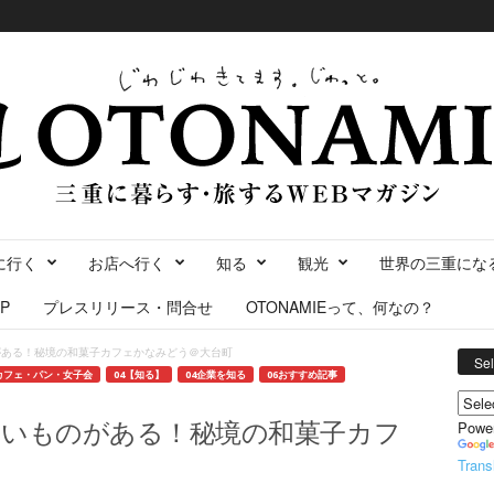
に行く
お店へ行く
知る
観光
世界の三重にな
P
プレスリリース・問合せ
OTONAMIEって、何なの？
がある！秘境の和菓子カフェかなみどう＠大台町
Se
カフェ・パン・女子会
04【知る】
04企業を知る
06おすすめ記事
しいものがある！秘境の和菓子カフ
Powe
Trans