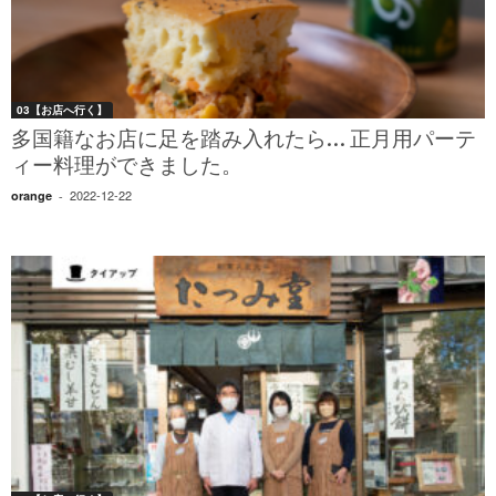
03【お店へ行く】
多国籍なお店に足を踏み入れたら… 正月用パーテ
ィー料理ができました。
2022-12-22
orange
-