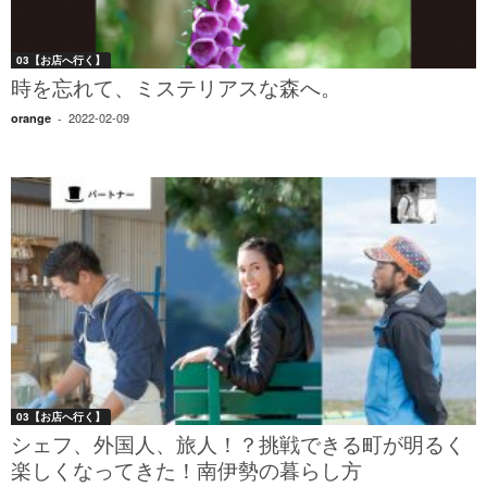
03【お店へ行く】
時を忘れて、ミステリアスな森へ。
2022-02-09
orange
-
03【お店へ行く】
シェフ、外国人、旅人！？挑戦できる町が明るく
楽しくなってきた！南伊勢の暮らし方