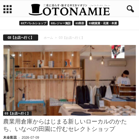
03アパレルショップ
03レジャー施設
03美容
03雑貨屋・花屋・本屋
03【お店へ行く】
ホーム
03【お店へ行く】
03【お店へ行く】
農業用倉庫からはじまる新しいローカルのかた
ち、いなべの田園に佇むセレクトショップ
2026-07-09
木全彩花
-