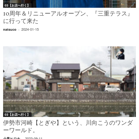
03【お店へ行く】
10周年＆リニューアルオープン、『三重テラス』
に行って来た
2024-01-15
natsuco
-
03【お店へ行く】
伊勢市河崎【とぎや】という、川向こうのワンダ
ーワールド。
2023-09-11
小黒ヒロナ
-