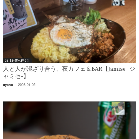
03【お店へ行く】
人と人が混ざり合う。夜カフェ＆BAR【Jamise -ジ
ャミセ-】
2023-01-05
ayano
-