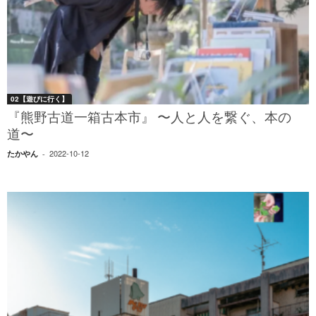
02【遊びに行く】
『熊野古道一箱古本市』 〜人と人を繋ぐ、本の
道〜
2022-10-12
たかやん
-