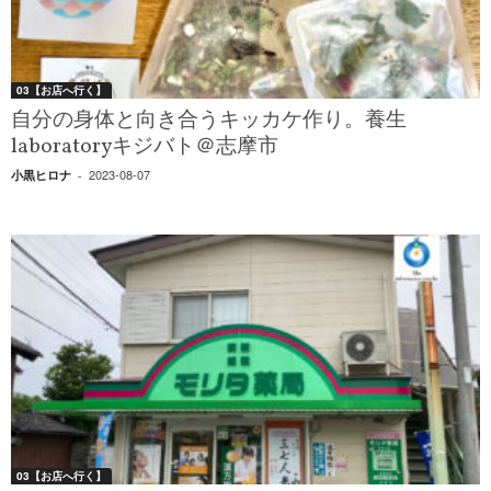
03【お店へ行く】
自分の身体と向き合うキッカケ作り。養生
laboratoryキジバト＠志摩市
2023-08-07
小黒ヒロナ
-
03【お店へ行く】