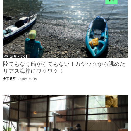
03【お店へ行く】
陸でもなく船からでもない！カヤックから眺めた
リアス海岸にワクワク！
2021-12-15
大下航平
-