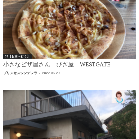
03【お店へ行く】
小さなピザ屋さん ぴざ屋 WESTGATE
2022-06-20
プリンセスシンデレラ
-