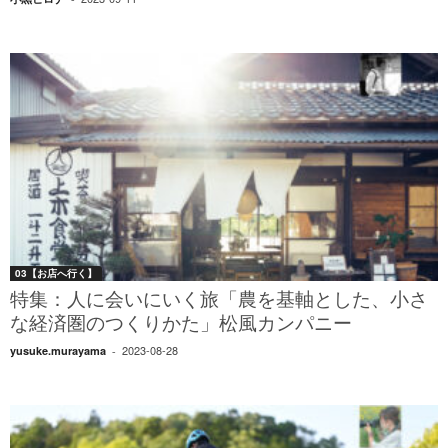
03【お店へ行く】
特集：人に会いにいく旅「農を基軸とした、小さ
な経済圏のつくりかた」松風カンパニー
2023-08-28
yusuke.murayama
-