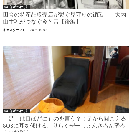
03【お店へ行く】
田舎の特産品販売店が繋ぐ見守りの循環――大内
山牛乳がつなぐ今と昔【後編】
2024-10-07
キャスターマミ
-
03【お店へ行く】
「足」は口ほどにものを言う？！足から聞こえる
SOSに耳を傾ける、りらくぜーしょんさろん蜜ろ