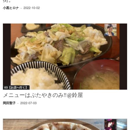
街。
2022-10-02
小黒ヒロナ
-
03【お店へ行く】
メニューはぶたやきのみ‼︎@鈴屋
2022-07-03
岡田聖子
-