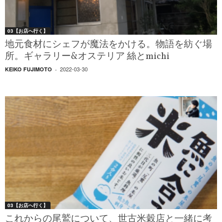
03【お店へ行く】
地元食材にシェフが魔法をかける。物語を紡ぐ場
所。ギャラリー&オステリア 絲とmichi
2022-03-30
KEIKO FUJIMOTO
-
03【お店へ行く】
これからの尾鷲について、世古米穀店と一緒に考