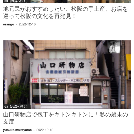
03【お店へ行く】
地元民がおすすめしたい、松阪の手土産。お店を
巡って松阪の文化を再発見！
2022-12-16
orange
-
03【お店へ行く】
山口研物店で包丁をキトンキトンに！私の歳末の
支度。
2022-12-12
yusuke.murayama
-