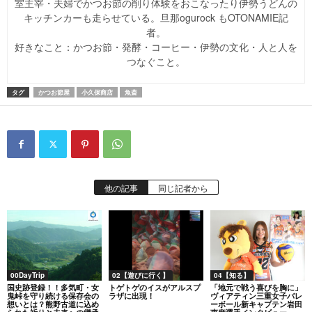
室主宰・夫婦でかつお節の削り体験をおこなったり伊勢うどんの
キッチンカーも走らせている。旦那ogurock もOTONAMIE記
者。
好きなこと：かつお節・発酵・コーヒー・伊勢の文化・人と人を
つなぐこと。
タグ
かつお節屋
小久保商店
魚斎
他の記事
同じ記者から
00DayTrip
02【遊びに行く】
04【知る】
国史跡登録！！多気町・女
トゲトゲのイスがアルスプ
「地元で戦う喜びを胸に」
鬼峠を守り続ける保存会の
ラザに出現！
ヴィアティン三重女子バレ
想いとは？熊野古道に込め
ーボール新キャプテン岩田