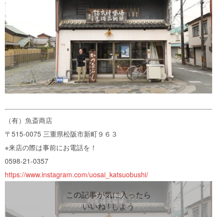
（有）魚斎商店
〒515-0075 三重県松阪市新町９６３
※来店の際は事前にお電話を！
0598-21-0357
https://www.instagram.com/uosai_katsuobushi/
この記事が気に入ったら
いいね ! しよう