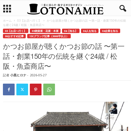
ホーム
03【お店へ行く】
かつお節屋が聴くかつお節の話 〜第一話・創業150年の伝統
を継ぐ24歳 / 松阪・魚斎商店〜
03【お店へ行く】
03雑貨屋・花屋・本屋
04【知る】
04人を知る
04企業を知る
06おすすめ記事
13Cグランデ記事（3000字以上）
かつお節屋が聴くかつお節の話 〜第一
話・創業150年の伝統を継ぐ24歳 / 松
阪・魚斎商店〜
記者
小黒ヒロナ
-
2026-05-27