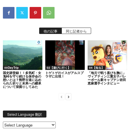
他の記事
同じ記者から
00DayTrip
02【遊びに行く】
04【知る】
国史跡登録！！多気町・女
トゲトゲのイスがアルスプ
「地元で戦う喜びを胸に」
鬼峠を守り続ける保存会の
ラザに出現！
ヴィアティン三重女子バレ
想いとは？熊野古道に込め
ーボール新キャプテン岩田
られた祈りと未来への継承
恵麻選手インタビュー
について深掘りしてみた
Select Language 翻訳