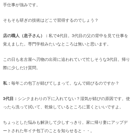
手仕事が強みです。
そもそも研ぎの技術はどこで習得するのでしょう？
店の職人（息子さん）：
私で4代目。3代目の父の背中を見て仕事を
覚えました。専門学校みたいなところは無いと思います。
この日も名古屋へ刃物の出荷に追われていて忙しそうな3代目。帰り
際に少しだけ質問。
私：
毎年この包丁が錆びてしまって。なんで錆びるのですか？
3代目：
シンクまわりの下に入れてない？湿気が錆びの原因です。使
ったら洗って拭いて、乾燥しているところに置くといいですよ。
ちょっとした悩みも解決して少しすっきり。家に帰り妻にアップデ
ートされた年イチ包丁のことを知らせると・・。