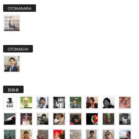
OTONANARA
OTONAICHI
投稿者