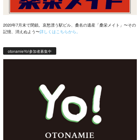
2020年7月末で閉鎖。哀愁漂う駅ビル、桑名の遺産「桑栄メイト」〜その
記憶、消えぬよう〜
詳しくはこちらから。
otonamieYo!参加者募集中