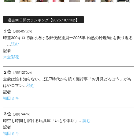
過去30日間のランキング【2025.10.11up】
１位
（月間4270pv）
時速300キロで駆け抜ける郵便配達員ー2025年 灼熱の鈴鹿8耐を振り返る
ー…
読む
記者
木全彩花
２位
（月間1270pv）
全貌は誰も知らない….江戸時代から続く謎行事「お月見どろぼう」がも
はやロマン…
読む
記者
福田ミキ
３位
（月間744pv）
時空も時間も溶ける玩具屋「いもや本店」…
読む
記者
福田ミキ