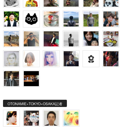
OTONAMIE×TOKYO×OSAKA記者