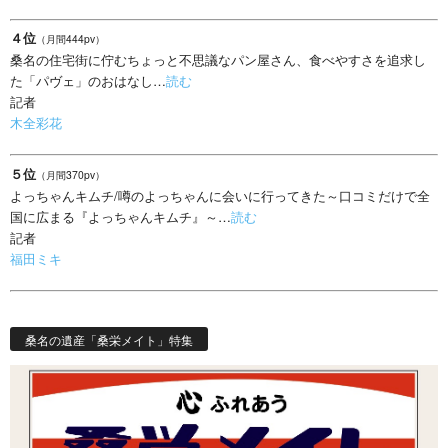
４位
（月間444pv）
桑名の住宅街に佇むちょっと不思議なパン屋さん、食べやすさを追求し
た「パヴェ」のおはなし…
読む
記者
木全彩花
５位
（月間370pv）
よっちゃんキムチ/噂のよっちゃんに会いに行ってきた～口コミだけで全
国に広まる『よっちゃんキムチ』～…
読む
記者
福田ミキ
桑名の遺産「桑栄メイト」特集