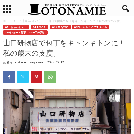
ホーム
03【お店へ行く】
山口研物店で包丁をキトンキトンに！私の歳末の支度。
03【お店へ行く】
04【知る】
04企業を知る
06ローカルライフスタイル
13Aショート記事（1500字未満）
山口研物店で包丁をキトンキトンに！
私の歳末の支度。
記者
yusuke.murayama
-
2022-12-12