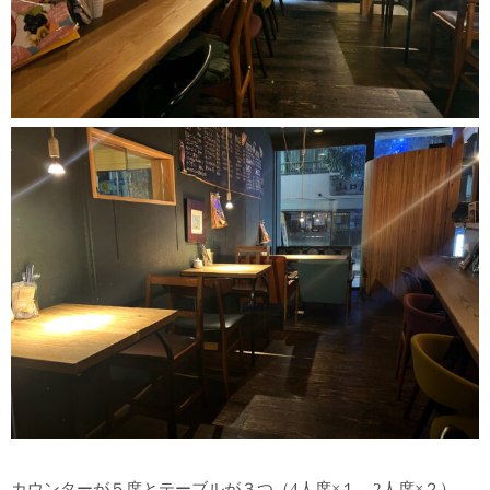
カウンターが５席とテーブルが３つ（4人席×１、2人席×２）