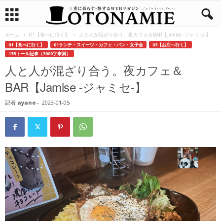
ホーム
01【食べに行く】
人と人が混ざり合う。夜カフェ＆BAR【Jamise -ジャミセ-】
01【食べに行く】
01ランチ・スイーツ・カフェ・パン・女子会
03【お店へ行く】
13Bトール記事（3000字未満）
人と人が混ざり合う。夜カフェ＆
BAR【Jamise -ジャミセ-】
記者
ayano
-
2023-01-05