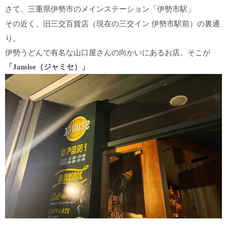
さて、三重県伊勢市のメインステーション「
伊勢市駅」
その
近く、旧三交百貨店（現在の三交イン
伊勢市駅前）
の裏通
り。
伊勢うどんで有名な山口屋さんの向かいにあるお店。そこが
「Jamise（ジャミセ）」