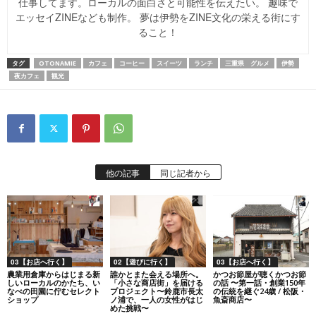
仕事してます。ローカルの面白さと可能性を伝えたい。 趣味で
エッセイZINEなども制作。 夢は伊勢をZINE文化の栄える街にす
ること！
タグ
OTONAMIE
カフェ
コーヒー
スイーツ
ランチ
三重県 グルメ
伊勢
夜カフェ
観光
他の記事
同じ記者から
03【お店へ行く】
02【遊びに行く】
03【お店へ行く】
農業用倉庫からはじまる新
誰かとまた会える場所へ。
かつお節屋が聴くかつお節
しいローカルのかたち、い
「小さな商店街」を届ける
の話 〜第一話・創業150年
なべの田園に佇むセレクト
プロジェクト〜鈴鹿市長太
の伝統を継ぐ24歳 / 松阪・
ショップ
ノ浦で、一人の女性がはじ
魚斎商店〜
めた挑戦〜