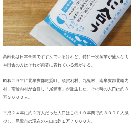
高齢化は日本全国ですすんでいるけれど、特に一次産業が盛んな街
や田舎の方はそれが顕著に表れている気がする。
昭和２９年に北牟婁郡尾鷲町、須賀利村、九鬼村、南牟婁郡北輪内
村、南輪内村が合併し「尾鷲市」が誕生した。その時の人口は約３
万３０００人。
平成２４年に約２万人だった人口はこの１０年間で約３０００人減
少し、尾鷲市の現在の人口は約１万７０００人。