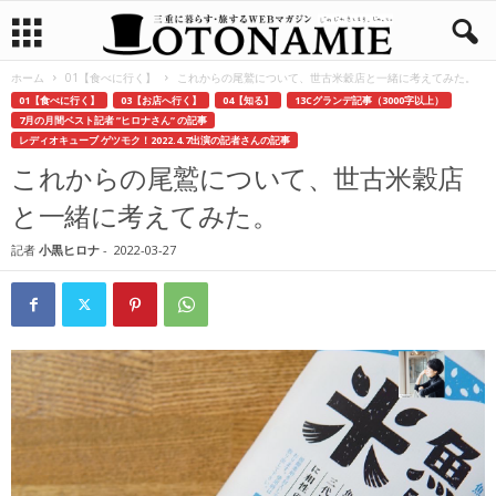
ホーム
01【食べに行く】
これからの尾鷲について、世古米穀店と一緒に考えてみた。
01【食べに行く】
03【お店へ行く】
04【知る】
13Cグランデ記事（3000字以上）
7月の月間ベスト記者 ”ヒロナさん” の記事
レディオキューブ ゲツモク！2022.4.7出演の記者さんの記事
これからの尾鷲について、世古米穀店
と一緒に考えてみた。
記者
小黒ヒロナ
-
2022-03-27