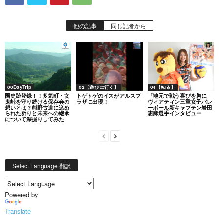
他の記事
同じ記者から
00DayTrip
02【遊びに行く】
04【知る】
国史跡登録！！多気町・女
トゲトゲのイスがアルスプ
「地元で戦う喜びを胸に」
鬼峠を守り続ける保存会の
ラザに出現！
ヴィアティン三重女子バレ
想いとは？熊野古道に込め
ーボール新キャプテン岩田
られた祈りと未来への継承
恵麻選手インタビュー
について深掘りしてみた
Select Language 翻訳
Powered by
Translate