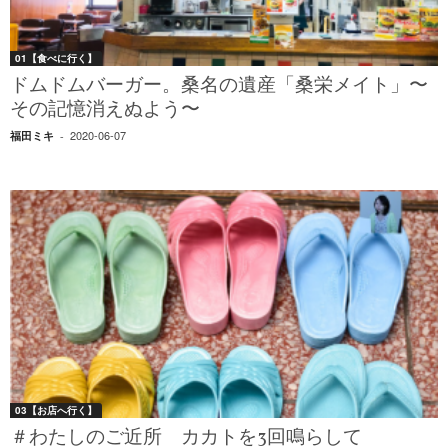
01【食べに行く】
ドムドムバーガー。桑名の遺産「桑栄メイト」〜
その記憶消えぬよう〜
2020-06-07
福田ミキ
-
03【お店へ行く】
＃わたしのご近所 カカトを3回鳴らして