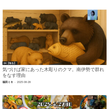
04【知る】
気づけば家にあった木彫りのクマ。南伊勢で群れ
をなす理由
2025-08-28
福田ミキ
-