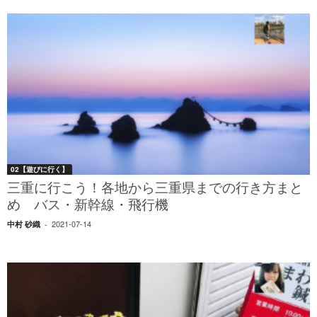
02【遊びに行く】
三重に行こう！各地から三重県までの行き方まと
め バス・新幹線・飛行機
2021-07-14
中村 砂織
-