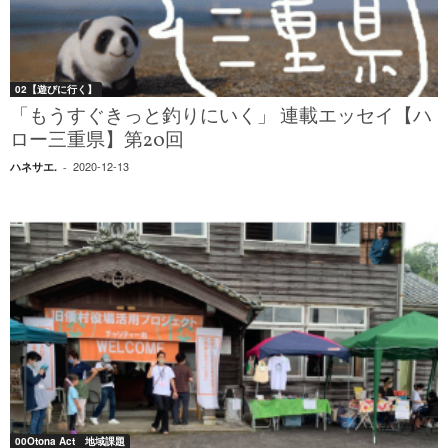
02【遊びに行く】
「もうすぐきっと釣りにいく」 連載エッセイ【ハ
ロー三重県】第20回
2020-12-13
ハネサエ.
-
00Otona Act 地域課題