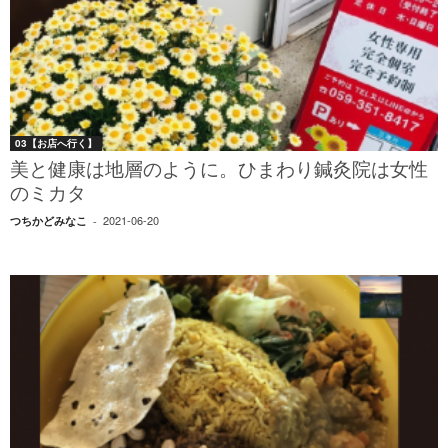
03【お店へ行く】
美と健康は地層のように。ひまわり鍼灸院は女性
のミカタ
2021-06-20
つちかどみなこ
-