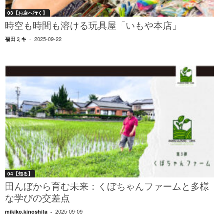
03【お店へ行く】
時空も時間も溶ける玩具屋「いもや本店」
2025-09-22
福田ミキ
-
04【知る】
田んぼから育む未来：くぼちゃんファームと多様
な学びの交差点
2025-09-09
mikiko.kinoshita
-