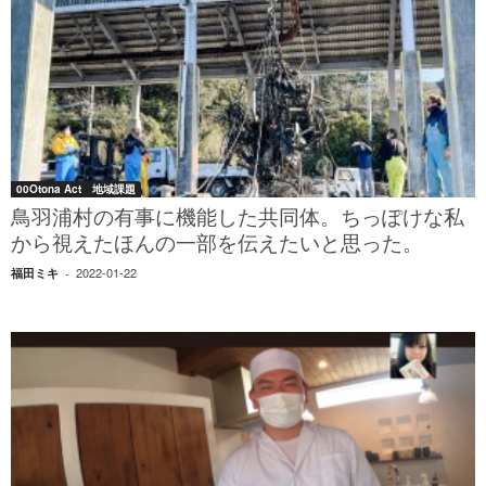
00Otona Act 地域課題
鳥羽浦村の有事に機能した共同体。ちっぽけな私
から視えたほんの一部を伝えたいと思った。
2022-01-22
福田ミキ
-