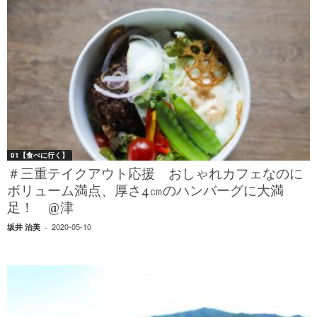
01【食べに行く】
＃三重テイクアウト応援 おしゃれカフェなのに
ボリューム満点、厚さ4㎝のハンバーグに大満
足！ @津
2020-05-10
坂井 治美
-