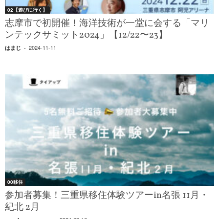
02【遊びに行く】
志摩市で初開催！海洋技術が一堂に会する「マリ
ンテックサミット2024」【12/22〜23】
2024-11-11
はまじ
-
00移住
参加者募集！三重県移住体験ツアーin名張 11月・
紀北 2月