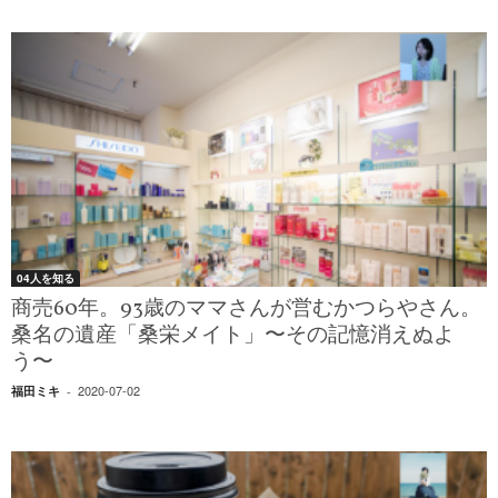
04人を知る
商売60年。93歳のママさんが営むかつらやさん。
桑名の遺産「桑栄メイト」〜その記憶消えぬよ
う〜
2020-07-02
福田ミキ
-