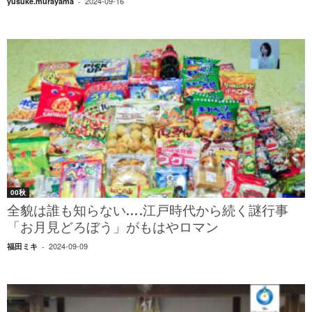
2024-09-16
yusuke.murayama
-
00秋
全貌は誰も知らない….江戸時代から続く謎行事
「お月見どろぼう」がもはやロマン
2024-09-09
福田ミキ
-