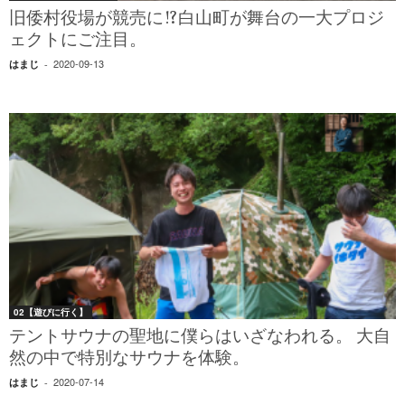
旧倭村役場が競売に!?白山町が舞台の一大プロジ
ェクトにご注目。
2020-09-13
はまじ
-
02【遊びに行く】
テントサウナの聖地に僕らはいざなわれる。 大自
然の中で特別なサウナを体験。
2020-07-14
はまじ
-