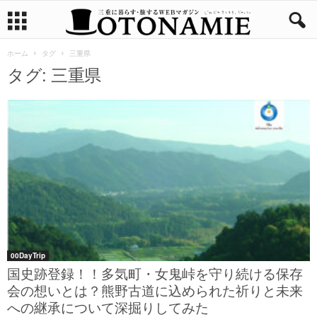
ホーム
タグ
三重県
タグ: 三重県
00DayTrip
国史跡登録！！多気町・女鬼峠を守り続ける保存
会の想いとは？熊野古道に込められた祈りと未来
への継承について深掘りしてみた