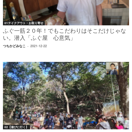
01テイクアウト・お取り寄せ
ふぐ一筋２０年！でもこだわりはそこだけじゃな
い。潜入「ふぐ屋 心意気」
2021-12-22
つちかどみなこ
-
02【遊びに行く】