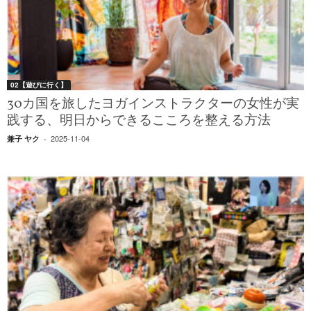
02【遊びに行く】
30カ国を旅したヨガインストラクターの女性が実
践する、明日からできるこころを整える方法
2025-11-04
兼子 ヤク
-