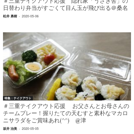
＃三重テイクアウト応援 隠れ家「うさぎ舎」の
日替わり弁当がすごくて目ん玉が飛び出る＠桑名
2020-05-06
松井 勇樹
-
特集：テイクアウト
＃三重テイクアウト応援 お父さんとお母さんの
チームプレー！握りたての天むすと素朴なマカロ
ニサラダをご賞味あれ(^^) @津
2020-05-05
坂井 治美
-