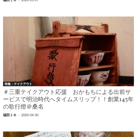
特集：テイクアウト
＃三重テイクアウト応援 おかもちによる出前サ
ービスで明治時代へタイムスリップ！！創業143年
の歌行燈＠桑名
2020-04-30
福田ミキ
-