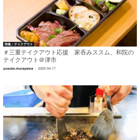
特集：テイクアウト
＃三重テイクアウト応援 家吞みススム、和院の
テイクアウト＠津市
2020-04-17
yusuke.murayama
-