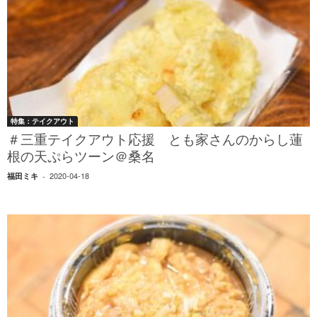
特集：テイクアウト
＃三重テイクアウト応援 とも家さんのからし蓮
根の天ぷらツーン＠桑名
2020-04-18
福田ミキ
-