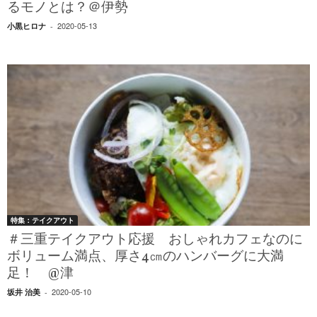
るモノとは？＠伊勢
2020-05-13
小黒ヒロナ
-
特集：テイクアウト
＃三重テイクアウト応援 おしゃれカフェなのに
ボリューム満点、厚さ4㎝のハンバーグに大満
足！ @津
2020-05-10
坂井 治美
-