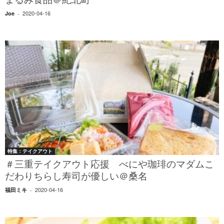
まるみ食品＠紀北町
2020-04-16
Joe
-
特集：テイクアウト
＃三重テイクアウト応援 べにや珈琲のマダムこ
だわりちらし寿司が優しい＠桑名
2020-04-16
福田ミキ
-