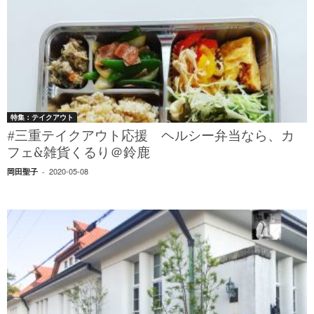
特集：テイクアウト
#三重テイクアウト応援 ヘルシー弁当なら、カ
フェ&雑貨くるり＠鈴鹿
2020-05-08
岡田聖子
-