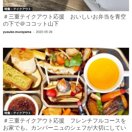
特集：テイクアウト
＃三重テイクアウト応援 おいしいお弁当を青空
の下で＠ココット山下
2020-05-26
yusuke.murayama
-
特集：テイクアウト
＃三重テイクアウト応援 フレンチフルコースを
お家でも。カンパーニュのシェフが大切にしてい