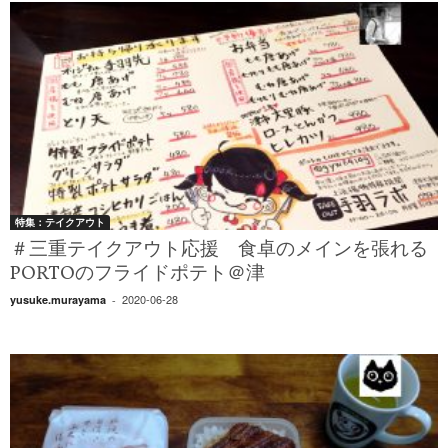
特集：テイクアウト
＃三重テイクアウト応援 食卓のメインを張れる
PORTOのフライドポテト＠津
2020-06-28
yusuke.murayama
-