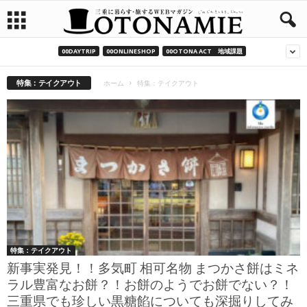
00DAYTRIP
00ONLINESHOP
00OTONA ACT 地域課題
特集：テイクアウト
ホーム
特集：テイクアウト
特集：テイクアウト
新事実発見！！多気町 相可名物 まつかさ餅はミネ
ラル豊富なお餅？！お餅のようでお餅でない？！
三重県でも珍しい黒糖餡についても深掘りしてみ