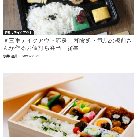
特集：テイクアウト
＃三重テイクアウト応援 和食処・竜馬の板前さ
んが作るお値打ち弁当 @津
2020-04-26
坂井 治美
-