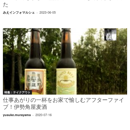
た
2023-06-05
みえインフォマルシェ
-
特集：テイクアウト
仕事あがりの一杯をお家で愉しむアフターファイ
ブ！伊勢角屋麦酒
2020-07-16
yusuke.murayama
-