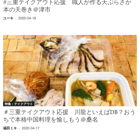
#三重テイクアウト応援 職人が作る天ぷらさか
本の天巻き＠津市
2020-04-18
ユーキ
-
特集：テイクアウト
＃三重テイクアウト応援 川龍といえばDB？おう
ちで本格中国料理を愉しもう＠桑名
2020-04-17
福田ミキ
-