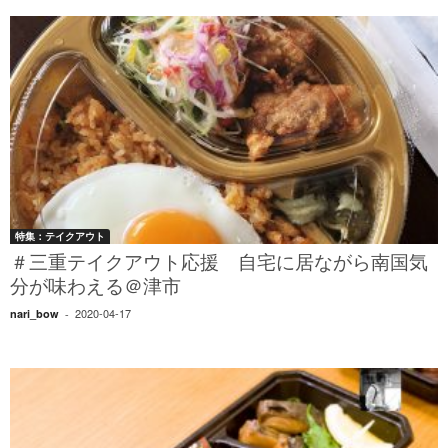
特集：テイクアウト
＃三重テイクアウト応援 自宅に居ながら南国気
分が味わえる＠津市
2020-04-17
nari_bow
-