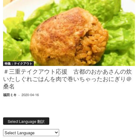
特集：テイクアウト
＃三重テイクアウト応援 古都のおかあさんの炊
いたしぐれごはんを肉で巻いちゃったおにぎり＠
桑名
2020-04-16
福田ミキ
-
Select Language 翻訳