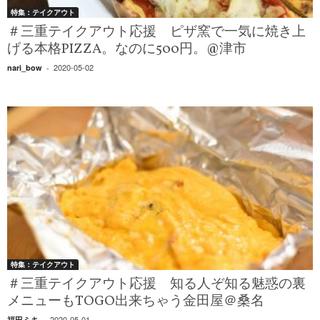
特集：テイクアウト
＃三重テイクアウト応援 ピザ窯で一気に焼き上
げる本格PIZZA。なのに500円。@津市
2020-05-02
nari_bow
-
特集：テイクアウト
＃三重テイクアウト応援 知る人ぞ知る魅惑の裏
メニューもTOGO出来ちゃう金田屋＠桑名
2020-05-01
福田ミキ
-