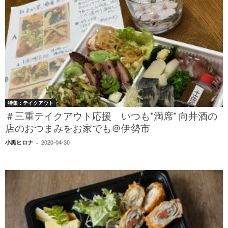
特集：テイクアウト
＃三重テイクアウト応援 いつも”満席” 向井酒の
店のおつまみをお家でも＠伊勢市
2020-04-30
小黒ヒロナ
-