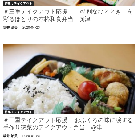
特集：テイクアウト
＃三重テイクアウト応援 「特別なひととき」を
彩るほとりの本格和食弁当 @津
2020-04-23
坂井 治美
-
特集：テイクアウト
＃三重テイクアウト応援 おふくろの味に涙する
手作り惣菜のテイクアウト弁当 @津
2020-04-23
坂井 治美
-