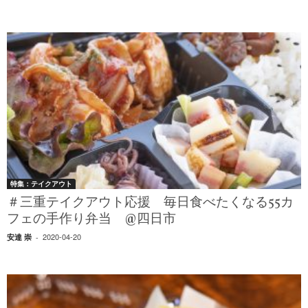
特集：テイクアウト
＃三重テイクアウト応援 毎日食べたくなる55カ
フェの手作り弁当 @四日市
2020-04-20
安達 崇
-